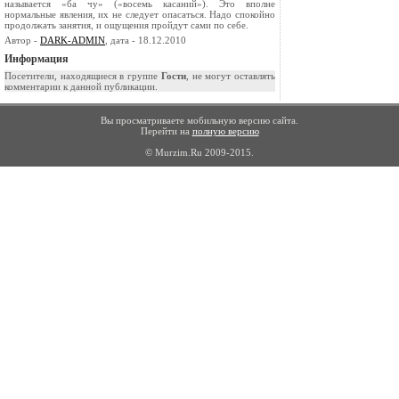
называется «ба чу» («восемь касаний»). Это вполне
нормальные явления, их не следует опасаться. Надо спокойно
продолжать занятия, и ощущения пройдут сами по себе.
Автор -
DARK-ADMIN
, дата - 18.12.2010
Информация
Посетители, находящиеся в группе
Гости
, не могут оставлять
комментарии к данной публикации.
Вы просматриваете мобильную версию сайта.
Перейти на
полную версию
© Murzim.Ru 2009-2015.