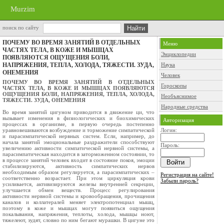
Murzim
поиск по сайту
ПОЧЕМУ ВО ВРЕМЯ ЗАНЯТИЙ В ОТДЕЛЬНЫХ
Меню
ЧАСТЯХ ТЕЛА, В КОЖЕ И МЫШЦАХ
Энциклопедии
ПОЯВЛЯЮТСЯ ОЩУЩЕНИЯ БОЛИ,
НАПРЯЖЕНИЯ, ТЕПЛА, ХОЛОДА, ТЯЖЕСТИ. ЗУДА,
Наука
ОНЕМЕНИЯ
Человек
ПОЧЕМУ ВО ВРЕМЯ ЗАНЯТИЙ В ОТДЕЛЬНЫХ
Гороскопы
ЧАСТЯХ ТЕЛА, В КОЖЕ И МЫШЦАХ ПОЯВЛЯЮТСЯ
ОЩУЩЕНИЯ БОЛИ, НАПРЯЖЕНИЯ, ТЕПЛА, ХОЛОДА,
Необъяснимое
ТЯЖЕСТИ. ЗУДА, ОНЕМЕНИЯ
Народные средства
Во время занятий цигуном приводится в движение ци, что
вызывает изменения в физиологических и биохимических
Авторизация
процессах в организме, в первую очередь постепенно
уравновешиваются возбуждение и торможение симпатической
Логин:
и парасимпатической нервных систем. Если, например, до
начала занятий эмоциональные раздражители способствуют
Пароль:
увеличению активности симпатической нервной системы, а
парасимпатическая находится в заторможенном состоянии, то
в процессе занятий человек входит в состояние покоя, эмоции
стабилизируются, активность симпатических нервов
необходимым образом регулируется, а парасимпатических –
Регистрация на сайте!
соответственно возрастает. При этом циркуляция крови
Забыли пароль?
усиливается, активизируются железы внутренней секреции,
улучшается обмен веществ. Процесс регулирования
активности нервной системы и кровообращения, прочищения
каналов и коллатералей меняет электропотенциал мышц,
поэтому в коже и мышцах могут появиться ощущения
покалывания, напряжения, теплоты, холода, мышцы ноют,
тяжелеют, зудят, словно по ним бегают мурашки. В цигуне это