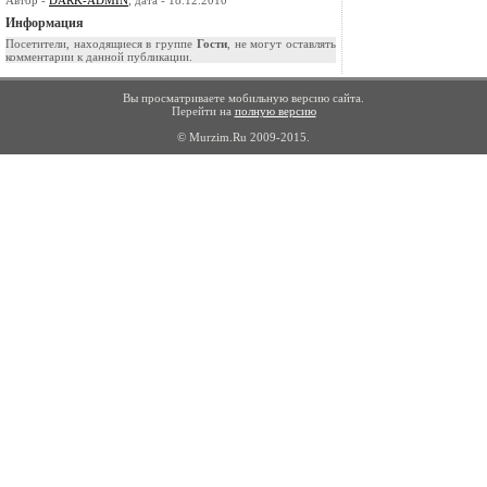
Автор -
DARK-ADMIN
, дата - 18.12.2010
Информация
Посетители, находящиеся в группе
Гости
, не могут оставлять
комментарии к данной публикации.
Вы просматриваете мобильную версию сайта.
Перейти на
полную версию
© Murzim.Ru 2009-2015.