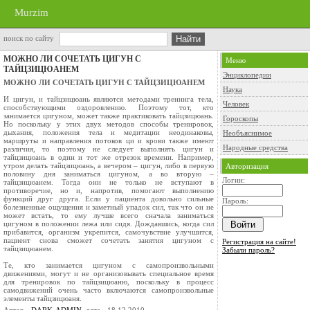
Murzim
поиск по сайту
МОЖНО ЛИ СОЧЕТАТЬ ЦИГУН С
Меню
ТАЙЦЗИЦЮАНЕМ
Энциклопедии
МОЖНО ЛИ СОЧЕТАТЬ ЦИГУН С ТАЙЦЗИЦЮАНЕМ
Наука
И цигун, и тайцзицюань являются методами тренинга тела,
Человек
способствующими оздоровлению. Поэтому тот, кто
занимается цигуном, может также практиковать тайцзицюань.
Гороскопы
Но поскольку у этих двух методов способы тренировок,
дыхания, положения тела и медитации неодинаковы,
Необъяснимое
маршруты и направления потоков ци и крови также имеют
Народные средства
различия, то поэтому не следует выполнять цигун и
тайцзицюань в один и тот же отрезок времени. Например,
утром делать тайцзицюань, а вечером – цигун, либо в первую
Авторизация
половину дня заниматься цигуном, а во вторую –
Логин:
тайцзицюанем. Тогда они не только не вступают в
противоречие, но и, напротив, помогают выполнению
функций друг друга. Если у пациента довольно сильные
Пароль:
болезненные ощущения и заметный упадок сил, так что он не
может встать, то ему лучше всего сначала заниматься
цигуном в положении лежа или сидя. Дождавшись, когда сил
прибавится, организм укрепится, самочувствие улучшится,
пациент снова сможет сочетать занятия цигуном с
Регистрация на сайте!
тайцзицюанем.
Забыли пароль?
Те, кто занимается цигуном с самопроизвольными
движениями, могут и не организовывать специальное время
для тренировок по тайцзицюаню, поскольку в процесс
самодвижений очень часто включаются самопроизвольные
элементы тайцзицюаня.