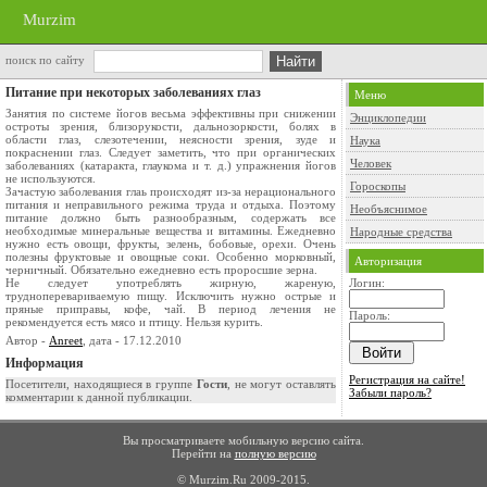
Murzim
поиск по сайту
Питание при некоторых заболеваниях глаз
Меню
Занятия по системе йогов весьма эффективны при снижении
Энциклопедии
остроты зрения, близорукости, дальнозоркости, болях в
области глаз, слезотечении, неясности зрения, зуде и
Наука
покраснении глаз. Следует заметить, что при органических
Человек
заболеваниях (катаракта, глаукома и т. д.) упражнения йогов
не используются.
Гороскопы
Зачастую заболевания глаь происходят из-за нерационального
питания и неправильного режима труда и отдыха. Поэтому
Необъяснимое
питание должно быть разнообразным, содержать все
необходимые минеральные вещества и витамины. Ежедневно
Народные средства
нужно есть овощи, фрукты, зелень, бобовые, орехи. Очень
полезны фруктовые и овощные соки. Особенно морковный,
Авторизация
черничный. Обязательно ежедневно есть проросшие зерна.
Не следует употреблять жирную, жареную,
Логин:
трудноперевариваемую пищу. Исключить нужно острые и
пряные приправы, кофе, чай. В период лечения не
Пароль:
рекомендуется есть мясо и птицу. Нельзя курить.
Автор -
Anreet
, дата - 17.12.2010
Информация
Регистрация на сайте!
Посетители, находящиеся в группе
Гости
, не могут оставлять
Забыли пароль?
комментарии к данной публикации.
Вы просматриваете мобильную версию сайта.
Перейти на
полную версию
© Murzim.Ru 2009-2015.