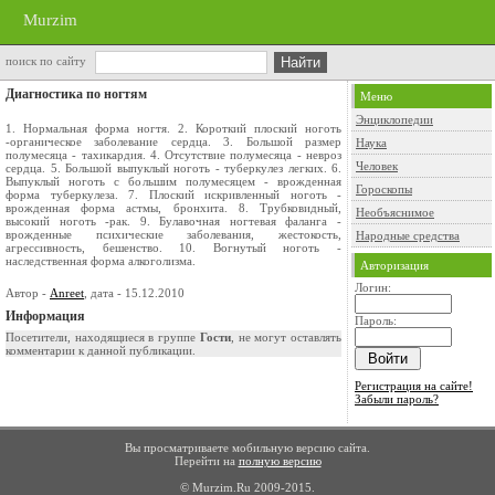
Murzim
поиск по сайту
Диагностика по ногтям
Меню
Энциклопедии
1. Нормальная форма ногтя. 2. Короткий плоский ноготь
-органическое заболевание сердца. 3. Большой размер
Наука
полумесяца - тахикардия. 4. Отсутствие полумесяца - невроз
Человек
сердца. 5. Большой выпуклый ноготь - туберкулез легких. 6.
Выпуклый ноготь с большим полумесяцем - врожденная
Гороскопы
форма туберкулеза. 7. Плоский искривленный ноготь -
врожденная форма астмы, бронхита. 8. Трубковидный,
Необъяснимое
высокий ноготь -рак. 9. Булавочная ногтевая фаланга -
врожденные психические заболевания, жестокость,
Народные средства
агрессивность, бешенство. 10. Вогнутый ноготь -
наследственная форма алкоголизма.
Авторизация
Логин:
Автор -
Anreet
, дата - 15.12.2010
Информация
Пароль:
Посетители, находящиеся в группе
Гости
, не могут оставлять
комментарии к данной публикации.
Регистрация на сайте!
Забыли пароль?
Вы просматриваете мобильную версию сайта.
Перейти на
полную версию
© Murzim.Ru 2009-2015.