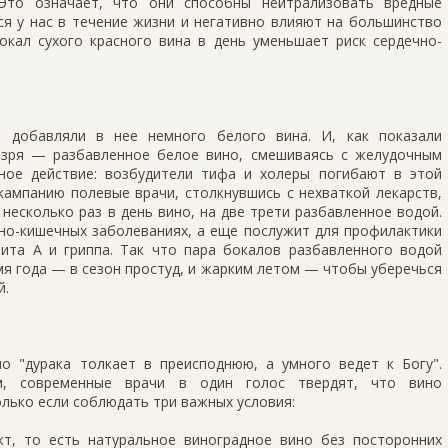
Это означает, что они способны нейтрализовать вредные
я у нас в течение жизни и негативно влияют на большинство
окал сухого красного вина в день уменьшает риск сердечно-
, добавляли в нее немного белого вина. И, как показали
 зря — разбавленное белое вино, смешиваясь с желудочным
ное действие: возбудители тифа и холеры погибают в этой
кампанию полевые врачи, столкнувшись с нехваткой лекарств,
несколько раз в день вино, на две трети разбавленное водой.
но-кишечных заболеваниях, а еще послужит для профилактики
тита А и гриппа. Так что пара бокалов разбавленного водой
емя года — в сезон простуд, и жарким летом — чтобы уберечься
й.
о "дурака толкает в преисподнюю, а умного ведет к Богу".
м, современные врачи в один голос твердят, что вино
лько если соблюдать три важных условия:
т, то есть натуральное виноградное вино без посторонних