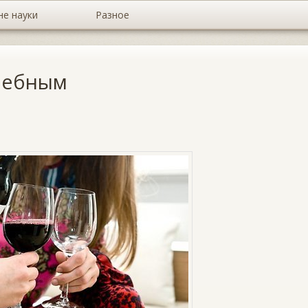
не науки
Разное
лебным
а