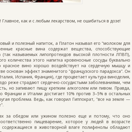
! Главное, как и с любым лекарством, не ошибиться в дозе!
овый и полезный напиток, а Платон называл его "молоком для
венные красные вина содержат вещества, способствующие
а (так называемых липопротеидов высокой плотности ЛПВП),
ого количества этого напитка кровеносные сосуды буквально
о красное вино хорошо воздействует на сердечную мышцу и
стве основан эффект знаменитого "французского парадокса". Он
талия, Испания, Франция), где процветает культура виноделия,
аздо реже страдают сердечно-сосудистыми заболеваниями, чем
сть, но запивают пищу крепким алкоголем или пивом. Правда,
во Франции и Италии достигает 10% против 3–5% в остальных
ругая проблема. Ведь, как говорил Гиппократ, "все на земле —
".
вах за обедом или ужином полезно еще и потому, что оно
соответственно пищеварение, которое у людей в возрасте
же содержащиеся в животворной влаге полифенолы обладают