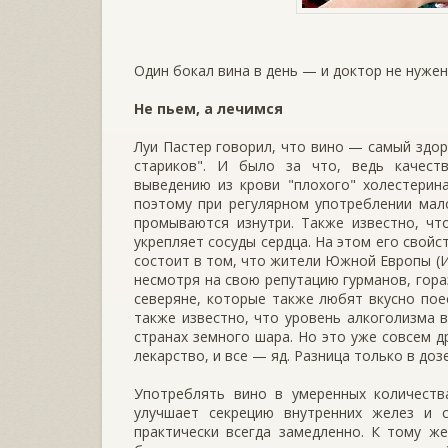
Один бокал вина в день — и доктор не нужен
Не пьем, а лечимся
Луи Пастер говорил, что вино — самый здор
стариков". И было за что, ведь качест
выведению из крови "плохого" холестерин
поэтому при регулярном употреблении мал
промываются изнутри. Также известно, чт
укрепляет сосуды сердца. На этом его свой
состоит в том, что жители Южной Европы (И
несмотря на свою репутацию гурманов, гор
северяне, которые также любят вкусно пое
также известно, что уровень алкоголизма 
странах земного шара. Но это уже совсем д
лекарство, и все — яд. Разница только в дозе
Употреблять вино в умеренных количест
улучшает секрецию внутренних желез и 
практически всегда замедленно. К тому 