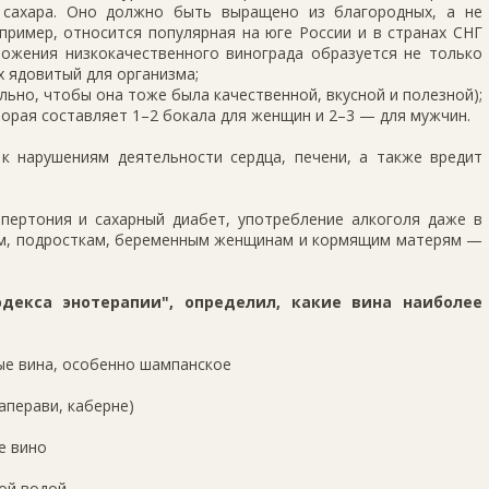
 сахара. Оно должно быть выращено из благородных, а не
пример, относится популярная на юге России и в странах СНГ
рожения низкокачественного винограда образуется не только
х ядовитый для организма;
льно, чтобы она тоже была качественной, вкусной и полезной);
торая составляет 1–2 бокала для женщин и 2–3 — для мужчин.
к нарушениям деятельности сердца, печени, а также вредит
гипертония и сахарный диабет, употребление алкоголя даже в
тям, подросткам, беременным женщинам и кормящим матерям —
одекса энотерапии", определил, какие вина наиболее
ые вина, особенно шампанское
аперави, каберне)
е вино
ной водой