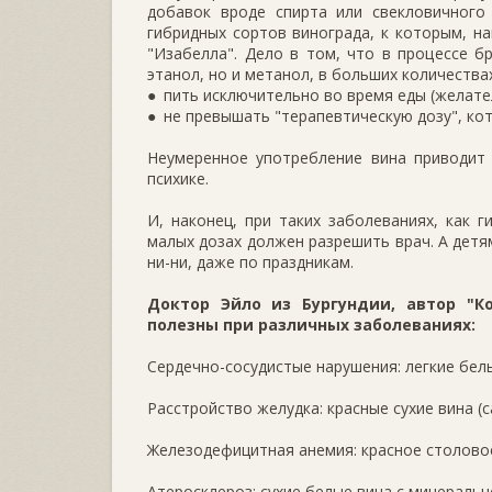
добавок вроде спирта или свекловичного
гибридных сортов винограда, к которым, на
"Изабелла". Дело в том, что в процессе б
этанол, но и метанол, в больших количества
● пить исключительно во время еды (желате
● не превышать "терапевтическую дозу", ко
Неумеренное употребление вина приводит 
психике.
И, наконец, при таких заболеваниях, как 
малых дозах должен разрешить врач. А де
ни-ни, даже по праздникам.
Доктор Эйло из Бургундии, автор "К
полезны при различных заболеваниях:
Сердечно-сосудистые нарушения: легкие бел
Расстройство желудка: красные сухие вина (с
Железодефицитная анемия: красное столово
Атеросклероз: сухие белые вина с минераль