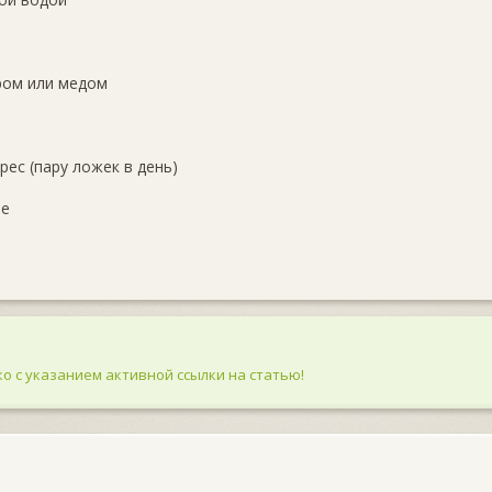
аром или медом
рес (пару ложек в день)
ое
о с указанием активной ссылки на статью!