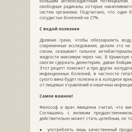
большим антиоксидантным потенциалом. 
свободные радикалы, которые накапливаютс
систем организма. Подсчитано, что один б
сосудистых болезней на 27%.
С водой полезнее
Древние греки, чтобы обеззаразить воду
современные исследования, делали это не
соком, оказывает сильное антибактериаль
жидкости максимум через час. В Крымскую 
смогли сдержать дизентерию, давая бойцам 
Этот рецепт поможет и при других желудоч
инфекционных болезней, в частности гепа
сухого вина будет полезна и в холодное вр
от пищевых отравлений и кишечных инфекци
Самое важное!
Философ и врач Авиценна считал, что вин
Соглашаясь с великим предшественнико
действительно может стать целебным, но то
● употреблять лишь качественный продук