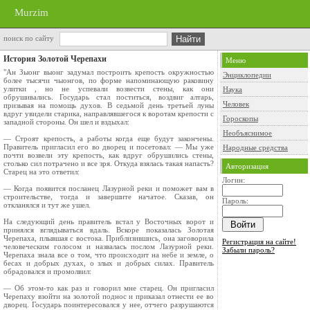
Murzim
поиск по сайту
История Золотой Черепахи
Меню
"Ан Зыонг выонг задумал построить крепость окружностью
Энциклопедии
более тысячи чыонгов, по форме напоминающую раковину
улитки , но не успевали возвести стены, как они
Наука
обрушивались. Государь стал поститься, воздвиг алтарь,
Человек
призывая на помощь духов. В седьмой день третьей луны
вдруг увидели старика, направлявшегося к воротам крепости с
Гороскопы
западной стороны. Он шел и вздыхал:
Необъяснимое
— Строят крепость, а работы когда еще будут закончены.
Правитель пригласил его во дворец и посетовал: — Мы уже
Народные средства
почти возвели эту крепость, как вдруг обрушились стены,
столько сил потрачено и все зря. Откуда взялась такая напасть?
Авторизация
Старец на это ответил:
Логин:
— Когда появится посланец Лазурной реки и поможет вам в
строительстве, тогда и завершите начатое. Сказав, он
Пароль:
откланялся и тут же ушел.
На следующий день правитель встал у Восточных ворот и
принялся вглядываться вдаль. Вскоре показалась Золотая
Черепаха, плывшая с востока. Приблизившись, она заговорила
Регистрация на сайте!
человеческим голосом и назвалась послом Лазурной реки.
Забыли пароль?
Черепаха знала все о том, что происходит на небе и земле, о
бесах и добрых духах, о злых и добрых силах. Правитель
обрадовался и промолвил:
— Об этом-то как раз и говорил мне старец. Он пригласил
Черепаху взойти на золотой поднос и приказал отнести ее во
дворец. Государь поинтересовался у нее, отчего разрушаются