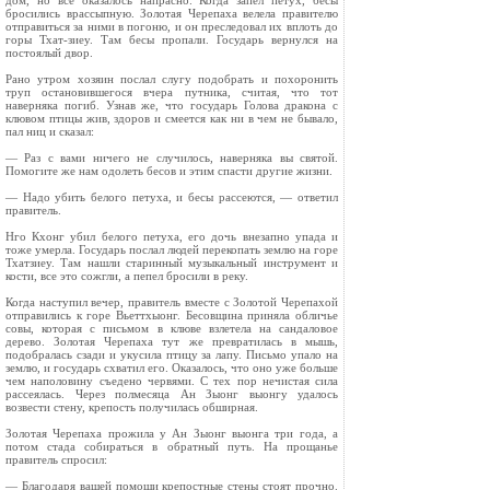
дом, но все оказалось напрасно. Когда запел петух, бесы
бросились врассыпную. Золотая Черепаха велела правителю
отправиться за ними в погоню, и он преследовал их вплоть до
горы Тхат-зиеу. Там бесы пропали. Государь вернулся на
постоялый двор.
Рано утром хозяин послал слугу подобрать и похоронить
труп остановившегося вчера путника, считая, что тот
наверняка погиб. Узнав же, что государь Голова дракона с
клювом птицы жив, здоров и смеется как ни в чем не бывало,
пал ниц и сказал:
— Раз с вами ничего не случилось, наверняка вы святой.
Помогите же нам одолеть бесов и этим спасти другие жизни.
— Надо убить белого петуха, и бесы рассеются, — ответил
правитель.
Нго Кхонг убил белого петуха, его дочь внезапно упада и
тоже умерла. Государь послал людей перекопать землю на горе
Тхатзиеу. Там нашли старинный музыкальный инструмент и
кости, все это сожгли, а пепел бросили в реку.
Когда наступил вечер, правитель вместе с Золотой Черепахой
отправились к горе Вьеттхыонг. Бесовщина приняла обличье
совы, которая с письмом в клюве взлетела на сандаловое
дерево. Золотая Черепаха тут же превратилась в мышь,
подобралась сзади и укусила птицу за лапу. Письмо упало на
землю, и государь схватил его. Оказалось, что оно уже больше
чем наполовину съедено червями. С тех пор нечистая сила
рассеялась. Через полмесяца Ан Зыонг выонгу удалось
возвести стену, крепость получилась обширная.
Золотая Черепаха прожила у Ан Зыонг выонга три года, а
потом стада собираться в обратный путь. На прощанье
правитель спросил:
— Благодаря вашей помощи крепостные стены стоят прочно.