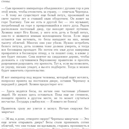
стены.
— Сын прежнего императора объединился с духами гор и рек
этой земли, чтобы отомстить за страну, — отвечала Черепаха.
— К тому же существует еще белый петух, проживший на
свете тысячу лет и ставший злым оборотнем. Он живет на
горе Тхатзиеу. Там же есть и другой бес — это музыкант,
погребенный на горе и превратившийся в злого духа. Рядом
расположен постоялый двор, где находят приют путники.
Хозяина зовут Нго Кхонг, у него есть дочь и белый петух,
они-то и являются земным воплощением бесов. Если люди
остаются там ночевать, то бесы нападают на них, меняя
тысячу обличий. Многих они уже убили. Нужно истребить
белого петуха, дочь хозяина тоже должна умереть, и тогда
вся бесовщина пропадет. Но потом эти злые духи наверняка
превратятся в бесовскую птицу, а та пошлет сову, в клюве у
нее будет письмо. Сова взлетит на сандаловое дерево, чтобы
доложить о случившемся Верховному правителю и просить
разрешения разрушить эту крепость. Тут я, если вы позволите,
ее укушу, письмо упадет, а вы его подберете. Тогда и можно
будет закончить строительство.
И вот император под видом человека, который ищет ночлега,
попросил приюта на постоялом дворе, оставив Черепаху в
передней у дверей. Хозяин предостерег его:
— Здесь водятся бесы, по ночам они частенько убивают
людей. Не нужно здесь оставаться. Пока еще не стемнело,
поищите приюта в другом месте, не то может случиться
несчастье. Государь улыбнулся: — Я никого не боюсь!
Правитель сразу же улегся и заснул. Ночью снаружи бес
закричал:
— Эй вы, в доме, отворите скорее! Черепаха заворчала: — Это
еще зачем открывать дверь? Бесы стали принимать сотни
обличий, что они только ни вделывали, стараясь проникнуть в