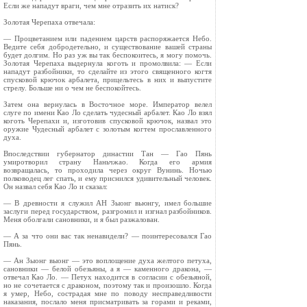
Если же нападут враги, чем мне отразить их натиск?
Золотая Черепаха отвечала:
— Процветанием или падением царств распоряжается Небо.
Ведите себя добродетельно, и существование вашей страны
будет долгим. Но раз уж вы так беспокоитесь, я могу помочь.
Золотая Черепаха выдернула коготь и промолвила: — Если
нападут разбойники, то сделайте из этого священного когтя
спусковой крючок арбалета, прицельтесь в них и выпустите
стрелу. Больше ни о чем не беспокойтесь.
Затем она вернулась в Восточное море. Император велел
слуге по имени Као Ло сделать чудесный арбалет. Као Ло взял
коготь Черепахи и, изготовив спусковой крючок, назвал это
оружие Чудесный арбалет с золотым когтем прославленного
духа.
Впоследствии губернатор династии Тан — Гао Пянь
умиротворил страну Наньчжао. Когда его армия
возвращалась, то проходила через округ Вунинь. Ночью
полководец лег спать, и ему приснился удивительный человек.
Он назвал себя Као Ло и сказал:
— В древности я служил АН Зыонг вьюнгу, имел большие
заслуги перед государством, разгромил и изгнал разбойников.
Меня оболгали сановники, и я был разжалован.
— А за что они вас так ненавидели? — поинтересовался Гао
Пянь.
— Ан Зыонг выонг — это воплощение духа желтого петуха,
сановники — белой обезьяны, а я — каменного дракона, —
отвечал Као Ло. — Петух находится в согласии с обезьяной,
но не сочетается с драконом, поэтому так и произошло. Когда
я умер, Небо, сострадая мне по поводу несправедливости
наказания, послало меня присматривать за горами и реками,