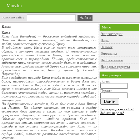
Murzim
поиск по сайту
Кама
Меню
Кама
Энциклопедии
Кама (или Камадева) — божество индийской мифологии.
Название Кама значит желание, любовь. Камадева, бог
Наука
любви, соответствует греческому Эросу.
Человек
В ведийскую эпоху Кама еще не носит того конкретного
образа, в котором является позднее. В космогоническом
Гороскопы
философском гимне Ригведы Кама, то есть желание,
проявившееся в первородном Едином, предшествовавшем
Необъяснимое
видимому миру, является связью между бытием и небытием.
Аналогичные представления об Эросе как виновнике мира, как
Народные средства
древнейшем из божеств, были у греков (у Гесиода,
Парменида).
Авторизация
Еще в ведийском периоде Кама иногда называется высшим из
богов, первородным, отождествляется с богом Агни или
Логин:
восседает с Агни и Индрой на одной колеснице. В то же
время в заклинательных гимнах Кама является иногда и как
Пароль:
божество чувственной любви, каким он известен в легендах и
поэтических произведениях классического периода индийской
литературы.
По брахманическим легендам, Кама был сыном бога Вишну
от Лакшми. По одному сказанию, он развился в сердце
Регистрация на сайте!
верховного бога Брахмы и вышел из него сначала в виде
Забыли пароль?
прекрасной девушки, в которую сам Брахма влюбился.
Обычное представление индийцев придает Кама вид
прекрасного юноши, вооруженного луком и пятью стрелами,
откуда и его эпитет «пятистрелный». Лук Кама — из
цветов, тетива — из пчел. Каждая стрела, попадая в
сердца людей, вызывает различные последствия любовного
чувства.