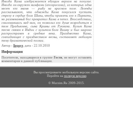
Иногда Кама изображается едущим верхом на попугае.
Иногда он окружен нимфами (апсарасами), из которых одна
несет его знамя — рыбу на красном поле. Легенды
рассказывают, что однажды Кама покусился пустить
стрелу в сердце бога Шивы, чтобы привлечь его к Парвати,
но разгневанный бог превратил Кама в пепел. Впоследствии,
смиловавшись над ним, он позволил его душе возродиться в
теле Прадьюмна, сына Кршны от Рукмини. Культ Кама
тесно связан в Индии с культом бога Вишну и был широко
распространен в средние века. Празднество Кама,
совпадающее с празднеством весны, составляет любимую
тему драматической поэзии.
Автор -
Беркут
, дата - 22.10.2010
Информация
Посетители, находящиеся в группе
Гости
, не могут оставлять
комментарии к данной публикации.
Вы просматриваете мобильную версию сайта.
Перейти на
полную версию
© Murzim.Ru 2009-2015.