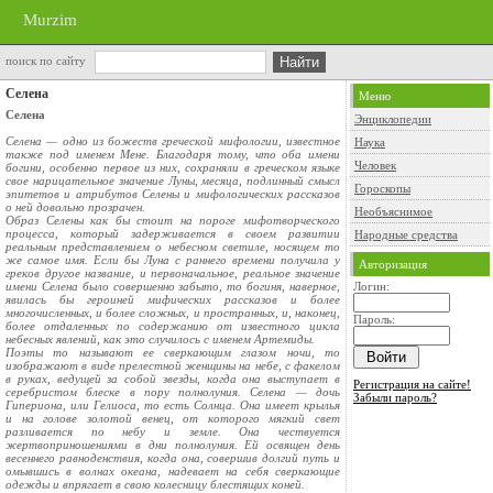
Murzim
поиск по сайту
Селена
Меню
Селена
Энциклопедии
Селена — одно из божеств греческой мифологии, известное
Наука
также под именем Мене. Благодаря тому, что оба имени
Человек
богини, особенно первое из них, сохраняли в греческом языке
свое нарицательное значение Луны, месяца, подлинный смысл
Гороскопы
эпитетов и атрибутов Селены и мифологических рассказов
о ней довольно прозрачен.
Необъяснимое
Образ Селены как бы стоит на пороге мифотворческого
процесса, который задерживается в своем развитии
Народные средства
реальным представлением о небесном светиле, носящем то
же самое имя. Если бы Луна с раннего времени получила у
Авторизация
греков другое название, и первоначальное, реальное значение
имени Селена было совершенно забыто, то богиня, наверное,
Логин:
явилась бы героиней мифических рассказов и более
многочисленных, и более сложных, и пространных, и, наконец,
Пароль:
более отдаленных по содержанию от известного цикла
небесных явлений, как это случилось с именем Артемиды.
Поэты то называют ее сверкающим глазом ночи, то
изображают в виде прелестной женщины на небе, с факелом
в руках, ведущей за собой звезды, когда она выступает в
Регистрация на сайте!
серебристом блеске в пору полнолуния. Селена — дочь
Забыли пароль?
Гипериона, или Гелиоса, то есть Солнца. Она имеет крылья
и на голове золотой венец, от которого мягкий свет
разливается по небу и земле. Она чествуется
жертвоприношениями в дни полнолуния. Ей освящен день
весеннего равноденствия, когда она, совершив долгий путь и
омывшись в волнах океана, надевает на себя сверкающие
одежды и впрягает в свою колесницу блестящих коней.