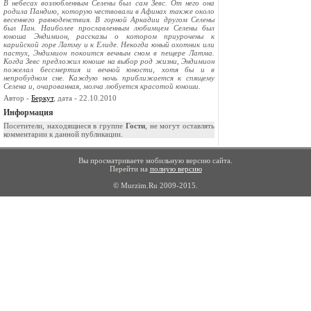
В небесах возлюбленным Селены был сам Зевс. От него она
родила Пандию, которую чествовали в Афинах также около
весеннего равноденствия. В горной Аркадии другом Селены
был Пан. Наиболее прославленным любимцем Селены был
юноша Эндимион, рассказы о котором приурочены к
карийской горе Латму и к Елиде. Некогда юный охотник или
пастух, Эндимион покоится вечным сном в пещере Латма.
Когда Зевс предложил юноше на выбор род жизни, Эндимион
пожелал бессмертия и вечной юности, хотя бы и в
непробудном сне. Каждую ночь приближается к спящему
Селена и, очарованная, молча любуется красотой юноши.
Автор -
Беркут
, дата - 22.10.2010
Информация
Посетители, находящиеся в группе
Гости
, не могут оставлять
комментарии к данной публикации.
Вы просматриваете мобильную версию сайта.
Перейти на
полную версию
© Murzim.Ru 2009-2015.