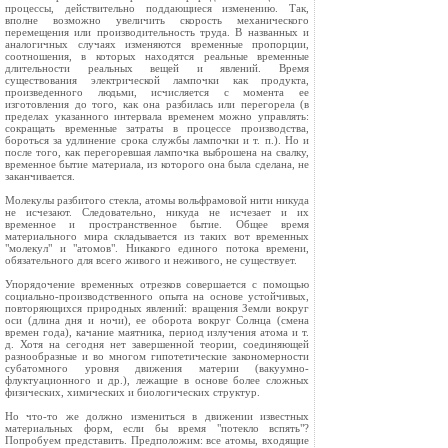
процессы, действительно поддающиеся изменению. Так,
вполне возможно увеличить скорость механического
перемещения или производительность труда. В названных и
аналогичных случаях изменяются временные пропорции,
соотношения, в которых находятся реальные временные
длительности реальных вещей и явлений. Время
существования электрической лампочки как продукта,
произведенного людьми, исчисляется с момента ее
изготовления до того, как она разбилась или перегорела (в
пределах указанного интервала временем можно управлять:
сокращать временные затраты в процессе производства,
бороться за удлинение срока службы лампочки и т. п.). Но и
после того, как перегоревшая лампочка выброшена на свалку,
временное бытие материала, из которого она была сделана, не
заканчивается.
Молекулы разбитого стекла, атомы вольфрамовой нити никуда
не исчезают. Следовательно, никуда не исчезает и их
временное и пространственное бытие. Общее время
материального мира складывается из таких вот временных
"молекул" и "атомов". Никакого единого потока времени,
обязательного для всего живого и неживого, не существует.
Упорядочение временных отрезков совершается с помощью
социально-производственного опыта на основе устойчивых,
повторяющихся природных явлений: вращения Земли вокруг
оси (длина дня и ночи), ее оборота вокруг Солнца (смена
времен года), качание маятника, период излучения атома и т.
д. Хотя на сегодня нет завершенной теории, соединяющей
разнообразные и во многом гипотетические закономерности
субатомного уровня движения материи (вакуумно-
флуктуационного и др.), лежащие в основе более сложных
физических, химических и биологических структур.
Но что-то же должно измениться в движении известных
материальных форм, если бы время "потекло вспять"?
Попробуем представить. Предположим: все атомы, входящие