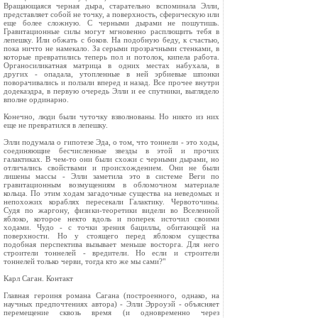
Вращающаяся черная дыра, старательно вспоминала Элли,
представляет собой не точку, а поверхность, сферическую или
еще более сложную. С черными дырами не пошутишь.
Гравитационные силы могут мгновенно расплющить тебя в
лепешку. Или обжать с боков. На подобную беду, к счастью,
пока ничто не намекало. За серыми прозрачными стенками, в
которые превратились теперь пол и потолок, кипела работа.
Органосиликатная матрица в одних местах набухала, в
других - опадала, утопленные в ней эрбиевые шпонки
поворачивались и ползали вперед и назад. Все прочее внутри
додекаэдра, в первую очередь Элли и ее спутники, выглядело
вполне ординарно.
Конечно, люди были чуточку взволнованы. Но никто из них
еще не превратился в лепешку.
Элли подумала о гипотезе Эда, о том, что тоннели - это ходы,
соединяющие бесчисленные звезды в этой и прочих
галактиках. В чем-то они были схожи с черными дырами, но
отличались свойствами и происхождением. Они не были
лишены массы - Элли заметила это в системе Веги по
гравитационным возмущениям в обломочном материале
кольца. По этим ходам загадочные существа на неведомых и
непохожих кораблях пересекали Галактику. Червоточины.
Судя по жаргону, физики-теоретики видели во Вселенной
яблоко, которое некто вдоль и поперек источил своими
ходами. Чудо - с точки зрения бациллы, обитающей на
поверхности. Но у стоящего перед яблоком существа
подобная перспектива вызывает меньше восторга. Для него
строители тоннелей - вредители. Но если и строители
тоннелей только черви, тогда кто же мы сами?"
Карл Саган. Контакт
Главная героиня романа Сагана (построенного, однако, на
научных предпочтениях автора) - Элли Эрроуэй - объясняет
перемещение сквозь время (и одновременно через