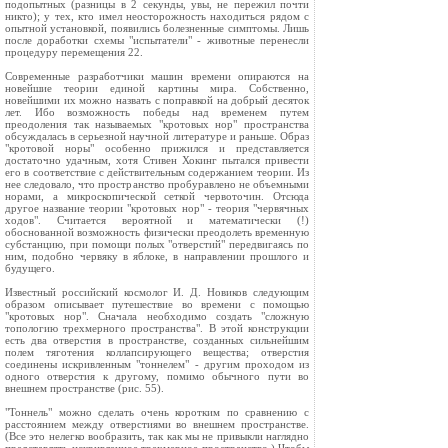
подопытных (разницы в 2 секунды, увы, не пережил почти
никто); у тех, кто имел неосторожность находиться рядом с
опытной установкой, появились болезненные симптомы. Лишь
после доработки схемы "испытатели" - животные перенесли
процедуру перемещения 22.
Современные разработчики машин времени опираются на
новейшие теории единой картины мира. Собственно,
новейшими их можно назвать с поправкой на добрый десяток
лет. Ибо возможность победы над временем путем
преодоления так называемых "кротовых нор" пространства
обсуждалась в серьезной научной литературе и раньше. Образ
"кротовой норы" особенно прижился и представляется
достаточно удачным, хотя Стивен Хокинг пытался привести
его в соответствие с действительным содержанием теории. Из
нее следовало, что пространство пробуравлено не объемными
норами, а микроскопической сеткой червоточин. Отсюда
другое название теории "кротовых нор" - теория "червячных
ходов". Считается вероятной и математически (!)
обоснованной возможность физически преодолеть временную
субстанцию, при помощи полых "отверстий" передвигаясь по
ним, подобно червяку в яблоке, в направлении прошлого и
будущего.
Известный российский космолог И. Д. Новиков следующим
образом описывает путешествие во времени с помощью
"кротовых нор". Сначала необходимо создать "сложную
топологию трехмерного пространства". В этой конструкции
есть два отверстия в пространстве, созданных сильнейшим
полем тяготения коллапсирующего вещества; отверстия
соединены искривленным "тоннелем" - другим проходом из
одного отверстия к другому, помимо обычного пути во
внешнем пространстве (рис. 55).
"Тоннель" можно сделать очень коротким по сравнению с
расстоянием между отверстиями во внешнем пространстве.
(Все это нелегко вообразить, так как мы не привыкли наглядно