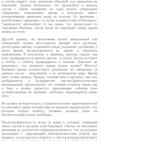
в состав нашего тела, изменили обычный ход движения на
обратный. Трудно вообразить, что произойдет в данном
случае с самим человеком, но одно можно утверждать
совершенно определенно: время в результате такого
поворачивания движения назад не потечет. Со временем -
мерой всякого движения - в случае атомного или субатомного
"переворота" произойдет то же самое, что происходит со
стрелками обычных часов, когда их переводят назад: время
вспять не течет.
Другой пример: на кинопленке путем замедленной или
покадровой съемки воссоздается зримый рост растения,
распускание цветка, созревание плода, рождение организма, а
затем фильм воспроизводится на экране в обратном
направлении. В результате, к примеру, зритель увидит, как
плод превращается в цветок, цветок - в бутон, бутон исчезает
в стебле, а стебель превращается в семечко. Означает ли
увиденное, что реальное время пошло вспять? Ничуть!
Реальное время соответствует реальному же движению (в
данном случае - киноленты), а не зрительному ряду. Время
идет только вперед. Правда, путешествие в прошлое, как оно
изображается в большинстве научно-фантастических
произведений, предполагает, что человек остается таким, как
и был, а вспять движутся окружающие события (или
путешественник во времени свободно перемещается мимо
них).
Не касаясь исторических и социологических закономерностей
(а описанное выше путешествие во времени предполагает, что
история пойдет вспять), взглянем мельком лишь на
биологический аспект проблемы.
Писатели-фантасты (а вслед за ними и ученые), отправляя
своих героев в прошлое (или будущее), обычно не заостряют
внимания на достаточно неприятном вопросе: что же реально
произойдет с окружающей действительностью (герой, как
правило, погружается в темноту и спустя непродолжительное