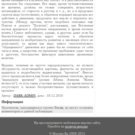
время оказывается в нужной ему эпохе). А в действительности
произошло бы следующее. Все люди, кроме путешественника
во времени, должны не только совершить возрастную
метаморфозу от старости к детству и т. д., но и в предельно
сжатом виде (естественно, в обратном порядке) проделать все
действия и движения, продумать все мысли и пережить все
чувства. (Между прочим, нечто подобное описывал еще
Платон в диалоге "Политик", рассказывая, как Вселенная
начала вращаться в обратном направлении и время потекло
вспять.) Самое любопытное, однако, в другом: даже если бы
биологические процессы вдруг потекли в обратном
направлении (а необратимость развития и эволюция этого не
допускают), то время как мера такого гипотетического
"обращенного" движения все равно бы не отнимало от себя
часы и века, а напротив, по-прежнему прибавляло одно число
к другому, бесстрастно фиксируя накопление временных
величин.
Видимо, понимая не просто парадоксальность, но полную
абсурдность получающейся картины, фантасты не рискуют
вдаваться в подробности выдвигаемых "проектов". Вместо
этого предполагаются еще более невероятные гипотезы, вроде
"коридоров времени" (роман Айзека Азимова "Конец
вечности"), то есть таких участков материи, где время начисто
отсутствует и можно беспрепятственно путешествовать в
прошлое
Автор -
DARK-ADMIN
, дата - 18.12.2010
Информация
Посетители, находящиеся в группе
Гости
, не могут оставлять
комментарии к данной публикации.
Вы просматриваете мобильную версию сайта.
Перейти на
полную версию
© Murzim.Ru 2009-2015.