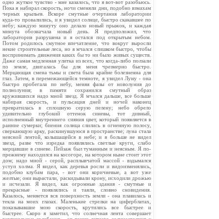
одно жуткое чувство - мне казалось, что я вот-вот разобьюсь.
Пока я набирал скорость, ночи сменяли дни, подобно взмахам
черных крыльев. Вскоре смутные очертания лаборатории
куда-то провалились, и я увидел солнце, быстро скакавшее по
небу; каждую минуту оно делало новый прыжок, и каждая
минута обозначала новый день. Я предположил, что
лаборатория разрушена и я остался под открытым небом.
Потом родилось смутное впечатление, что вокруг выросли
некие строительные леса, но я мчался слишком быстро, чтобы
воспринимать движения каких бы то ни было живых существ.
Даже самая медленная улитка из всех, что когда-либо ползали
по земле, двигалась бы для меня чрезмерно быстро.
Мерцающая смена тьмы и света была крайне болезненна для
глаз. Затем, в перемежающейся темноте, я увидел Луну - она
быстро пробегала по небу, меняя фазы от новолуния до
полнолуния; в памяти сохранился смутный образ
кружившихся надо мной звезд. Я мчался дальше, все больше
набирая скорость, и пульсация дней и ночей наконец
превратилась в сплошную серую пелену; небо обрело
удивительно глубокий оттенок синевы, тот дивный,
исполненный внутреннего сияния цвет, который появляется в
ранние сумерки; биения солнца слились в огненную полосу,
сверкающую арку, раскинувшуюся в пространстве; луна стала
неясной лентой, колышащейся в небе; и я больше не видел
звезд, разве что изредка появлялись светлые круги, слабо
мерцавшие в синеве. Пейзаж был туманным и неясным. Я по-
прежнему находился на косогоре, на котором ныне стоит этот
дом; надо мной - серой, расплывчатой массой - вздымался
уступ холма. Я видел, как деревья росли и видоизменялись,
подобно клубам пара, - вот они коричневые, а вот уже
желтые; они вырастали, раскидывали крону, исходили дрожью
и исчезали. Я видел, как огромные здания - смутные и
прекрасные - появлялись и таяли, словно сновидения.
Казалось, меняется вся поверхность земли - она плавилась и
текла на моих глазах. Маленькие стрелки на циферблатах,
показывавшие мою скорость, крутились все быстрее и
быстрее. Скоро я заметил, что солнечная лента совершает