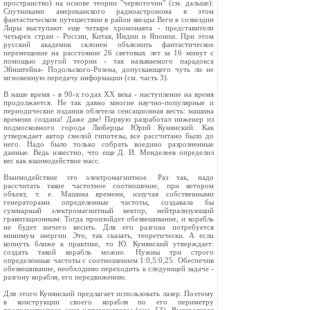
пространство) на основе теории "червоточин" (см. дальше).
Спутниками американского радиоастронома в этом
фантастическом путешествии в район звезды Веги в созвездии
Лиры выступают еще четыре хрононавта - представители
четырех стран - России, Китая, Индии и Японии. При этом
русский академик склонен объяснить фантастическое
перемещение на расстояние 26 световых лет за 16 минут с
помощью другой теории - так называемого парадокса
Эйнштейна- Подольского-Розена, допускающего чуть ли не
мгновенную передачу информации (см. часть 3).
В наше время - в 90-х годах ХХ века - наступление на время
продолжается. Не так давно многие научно-популярные и
периодические издания облетела сенсационная весть: машина
времени создана! Даже две! Первую разработал инженер из
подмосковного города Люберцы Юрий Кунянский. Как
утверждает автор смелой гипотезы, все рассчитано было до
него. Надо было только собрать воедино разрозненные
данные. Ведь известно, что еще Д. И. Менделеев определил
вес как взаимодействие масс.
Взаимодействие это электромагнитное. Раз так, надо
рассчитать такое частотное соотношение, при котором
объект, т. е. Машина времени, излучая собственными
генераторами определенные частоты, создавала бы
суммарный электромагнитный вектор, нейтрализующий
гравитационным. Тогда произойдет обезвешивание, и корабль
не будет ничего весить. Для его разгона потребуется
минимум энергии. Это, так сказать, теоретически. А если
копнуть ближе к практике, то Ю. Кунянский утверждает:
создать такой корабль можно. Нужны три строго
определенные частоты с соотношением 1:0,5:0,25. Обеспечив
обезвешивание, необходимо переходить к следующей задаче -
разгону корабля, его передвижению.
Для этого Кунянский предлагает использовать лазер. Поэтому
в конструкции своего корабля по его периметру