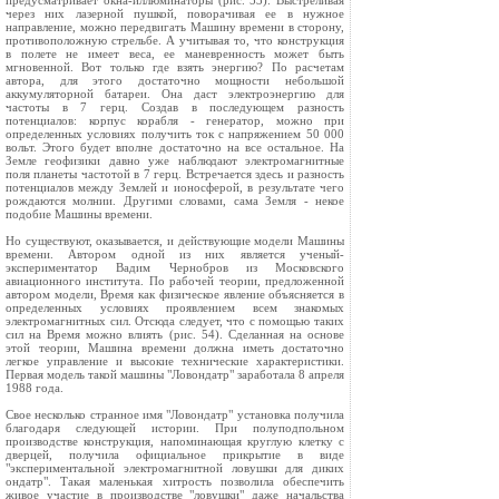
предусматривает окна-иллюминаторы (рис. 53). Выстреливая
через них лазерной пушкой, поворачивая ее в нужное
направление, можно передвигать Машину времени в сторону,
противоположную стрельбе. А учитывая то, что конструкция
в полете не имеет веса, ее маневренность может быть
мгновенной. Вот только где взять энергию? По расчетам
автора, для этого достаточно мощности небольшой
аккумуляторной батареи. Она даст электроэнергию для
частоты в 7 герц. Создав в последующем разность
потенциалов: корпус корабля - генератор, можно при
определенных условиях получить ток с напряжением 50 000
вольт. Этого будет вполне достаточно на все остальное. На
Земле геофизики давно уже наблюдают электромагнитные
поля планеты частотой в 7 герц. Встречается здесь и разность
потенциалов между Землей и ионосферой, в результате чего
рождаются молнии. Другими словами, сама Земля - некое
подобие Машины времени.
Но существуют, оказывается, и действующие модели Машины
времени. Автором одной из них является ученый-
экспериментатор Вадим Чернобров из Московского
авиационного института. По рабочей теории, предложенной
автором модели, Время как физическое явление объясняется в
определенных условиях проявлением всем знакомых
электромагнитных сил. Отсюда следует, что с помощью таких
сил на Время можно влиять (рис. 54). Сделанная на основе
этой теории, Машина времени должна иметь достаточно
легкое управление и высокие технические характеристики.
Первая модель такой машины "Ловондатр" заработала 8 апреля
1988 года.
Свое несколько странное имя "Ловондатр" установка получила
благодаря следующей истории. При полуподпольном
производстве конструкция, напоминающая круглую клетку с
дверцей, получила официальное прикрытие в виде
"экспериментальной электромагнитной ловушки для диких
ондатр". Такая маленькая хитрость позволила обеспечить
живое участие в производстве "ловушки" даже начальства