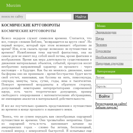
Murzim
поиск по сайту
КОСМИЧЕСКИЕ КРУГОВОРОТЫ
Меню
КОСМИЧЕСКИЕ КРУГОВОРОТЫ
Энциклопедии
Колесо недаром служит символом времени. Считается, что
Наука
все, говоря словами Библии, "возвращается на круги своя". Но
Человек
первый вопрос, который при этом возникает: обратимо ли
время? Или, если сказать проще: возможно ли путешествие во
Гороскопы
времени? Излюбленная тема научной фантастики, она на
самом деле не имеет под собой иной почвы, кроме фантазии и
Необъяснимое
воображения. Время как мера длительности существования и
движения материальных объектов, событий, процессов носит
Народные средства
необратимо направленный характер: из прошлого - через
настоящее - в будущее. Как бы ни менялось движение, какие
Авторизация
бы формы оно ни принимало - время бесстрастно будет вести
свой отсчет, нанизывая, как бусины на нить, пикосекунды,
Логин:
секунды, минуты, часы, сутки, годы, века и тысячелетия.
Поворот временной координаты в обратную сторону,
Пароль:
допускаемый некоторыми интерпретаторами современной
науки, есть чисто теоретическое допущение, пример
свободного оперирования с математическими абстракциями,
не имеющими аналогов в материальной действительности.
Регистрация на сайте!
И все же поучительно сравнить представления о путешествии
Забыли пароль?
во времени в конце прошлого и нынешнего веков.
"Боюсь, что не сумею передать вам своеобразных ощущений
путешествия во времени. Они чрезвычайно неприятны. Одно
из ощущений точь-в-точь напоминает катание на
американских горах - словно бы летишь, беспомощный,
головой вперед с невероятной быстротой. Я испытывал еще