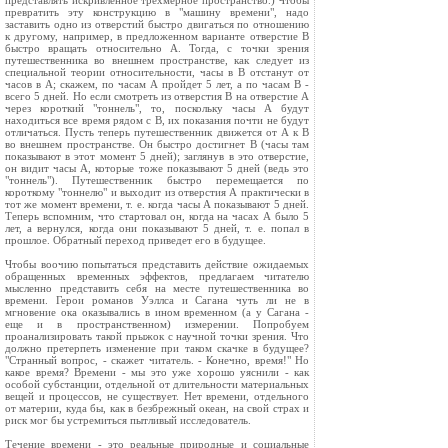
представлять искривленное трехмерное пространство.) Чтобы
превратить эту конструкцию в "машину времени", надо
заставить одно из отверстий быстро двигаться по отношению
к другому, например, в предложенном варианте отверстие В
быстро вращать относительно А. Тогда, с точки зрения
путешественника во внешнем пространстве, как следует из
специальной теории относительности, часы в В отстанут от
часов в А; скажем, по часам А пройдет 5 лет, а по часам В -
всего 5 дней. Но если смотреть из отверстия В на отверстие А
через короткий "тоннель", то, поскольку часы А будут
находиться все время рядом с В, их показания почти не будут
отличаться. Пусть теперь путешественник движется от А к В
во внешнем пространстве. Он быстро достигнет В (часы там
показывают в этот момент 5 дней); заглянув в это отверстие,
он видит часы А, которые тоже показывают 5 дней (ведь это
"тоннель"). Путешественник быстро перемещается по
короткому "тоннелю" и выходит из отверстия А практически в
тот же момент времени, т. е. когда часы А показывают 5 дней.
Теперь вспомним, что стартовал он, когда на часах А было 5
лет, а вернулся, когда они показывают 5 дней, т. е. попал в
прошлое. Обратный переход приведет его в будущее.
Чтобы воочию попытаться представить действие ожидаемых
обращенных временных эффектов, предлагаем читателю
мысленно представить себя на месте путешественника во
времени. Герои романов Уэллса и Сагана чуть ли не в
мгновение ока оказывались в ином временном (а у Сагана -
еще и в пространственном) измерении. Попробуем
проанализировать такой прыжок с научной точки зрения. Что
должно претерпеть изменение при таком скачке в будущее?
"Странный вопрос, - скажет читатель. - Конечно, время!" Но
какое время? Времени - мы это уже хорошо уяснили - как
особой субстанции, отдельной от длительности материальных
вещей и процессов, не существует. Нет времени, отдельного
от материи, куда бы, как в безбрежный океан, на свой страх и
риск мог бы устремиться пытливый исследователь.
Течение времени - это реальные природные и социальные