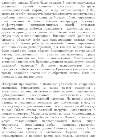
ракетного завода. Всего было сделано 4 экспериментальных
установки разной степени сложности. Аппараты
чечевицеобразной формы, с виду напоминающие НЛО,
включали в себя: замкнутую пространственную конструкцию с
особыми электромагнитными свойствами, блок управления,
блок питания и измерительную аппаратуру. Нужную
конфигурацию электромагнитных полей создавала
электромагнитная рабочая поверхность - вложенные друг в
друга по принципу матрешки слои плоских электромагнитов,
скрученных в виде элипсоидов. Внешний слой крепился на
силовую оболочку либо сам одновременно являлся такой
оболочкой. Режим работы, задаваемый блоком управления,
мог быть самым разнообразным, для каждой модели можно
было подобрать целые области благоприятных соотношений
частот, напряженности и режима переключения, среди
которых, конечно же, были и оптимальные. Максимальное
значение измененного Времени устанавливалось внутри самой
маленькой "матрешки". Во время экспериментов, как и
ожидалось, наблюдалось изменение Времени и вне установки,
только подобное изменение с обратным знаком было на
порядок ниже внутреннего.
Измерения проводились с помощью разнесенных спаренных
кварцевых генераторов, а также путем сравнения с
эталонными часами, сигналами точного времени, показаниями
дублированных электронных и механических часов,
помещенных в отсек полезной нагрузки. На первой модели
разница в показаниях составляла до полусекунды в час, на
последующих модификациях она была доведена до 40 секунд
за час. Объем отсека полезной нагрузки, находящегося в
центре симметрии Машины времени во всех хрономашинах,
не превышал объема футбольного мяча. Именно поэтому от
услуг традиционных первопроходцев новых видов
транспорта - подопытных собак - пришлось отказаться.
"Честь" быть первопроходцами Времени досталась более
миниатюрным мышам и насекомым. Первые опыты с
перемещением в прошлое время закончились плачевно для