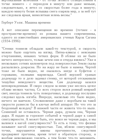
вертикальные колебания - от точки летнего солнцестояния к
точке зимнего - с периодом в минуту или даже меньше,
следовательно, я летел со скоростью более года в минуту;
каждую минуту белая вспышка снега озаряла мир, а за ней тут
же следовала яркая, мимолетная зелень весны."
Герберт Уэллс. Машина времени
А вот описание перемещения во времени (точнее - в
пространстве-времени) из романа нашего современника,
одного из известнейших американских ученых Карла Сагана
(1934-1996):
"Стенки тоннеля обладали какой-то текстурой, и скорость
можно было ощутить на взгляд. Пятна-кляксы с неясными
очертаниями, никаких четких форм. В облике их не было
ничего интересного, только зачем они и откуда взялись? Уже в
нескольких сотнях километров под поверхностью Земли скалы
раскалились докрасна. Но на жару не было и намека. Чертей
тоже не было видно, не оказалось нигде и буфетов с
горшками, полными мармелада. Своей верхней гранью
додекаэдр то и дело задевал стенку, от которой отскакивали
чешуйки неведомого вещества. Сам додекаэдр казался
неповрежденным. И скоро следом за ними уже неслось целое
облако мелких частиц. Со всех сторон лился ровный неяркий
свет, иногда тоннель чуть поворачивал, и додекаэдр послушно
следовал вдоль изгиба. Впереди, насколько это было видно,
ничего не маячило. Столкновение даже с воробьем на такой
скорости разнесло бы в клочья любой аппарат. Но что это за
бездонный колодец? В нижней части ее живота что-то ныло.
Сомнений не оставалось. Черная дыра, думала она, Черная
дыра. Я падаю за горизонт событий в черной дыре к самой
сингулярности. А может быть, это вовсе не черная дыра, и мы
валимся к нагой сингулярности? То есть к тому, что физики
называют нагой сингулярностью. Там, вблизи сингулярной
точки, нарушаются законы причинности, следствия
предваряют причины, время течет в обратную сторону, и
вообще невозможно уцелеть, а тем более что-то запомнить.