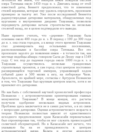
летописей мы знаем, что империя инков покорила бассейн
озера Титикака около 1450 года н. э. Двигаясь назад от этой
известной даты, Беннетт предположил, что те изменения
стилей керамики, которые ему удалось определить, произошли
примерно за тысячу лет. Уже после исследований Беннетта
радиоуглеродные датировки материалов, обнаруженных под
курганами и внутренними дворами Тиауанако, позволили
передвинуть датировки начала строительства на несколько
столетий назад, но в целом подтвердили его выводы.
Ныне принято считать, что «деревня» Тиауанако была
основана около 400 года до н. э. В период с 100 до 300 года
до н. э. она стала городом, а к концу этого времени Тиауанако
стал доминировать над остальными поселениями,
расположенными в бассейне озера Титикака. Все это
произошло задолго до появления инков – в точности так, как
местные индейцы аймара говорили Сьеза де Леону еще в 1549
году. С тех пор до падения города около 1000 года н. э. в
Тиауанако осуществилось несколько грандиозных
строительных проектов, а сам город стал центром постоянно
расширяющейся торговой империи, управляющей ходом
событий даже в 500 милях к югу, на побережье Чили.
Археологи, по крайней мере, согласны с Артуром Познански
в том, что Тиауанако был крупным центром власти, хотя и не
приемлют его датировки.
Но как быть с собственной научной хронологией профессора
Познански – с астрономическими ориентировками главных
монументов Тиауанако? В конце концов, его расчеты
получили одобрение нескольких видных астрономов.
Проблема здесь заключается не в самих расчетах, а в их связи
с вопросами датировки. Оценки астрономического возраста в
теории Познански полностью зависят от единственного
исходного предположения: храм Каласасайя первоначально
был спроектирован так, чтобы он мог служить превосходной
солнечной обсерваторией. Но в Каласасайе нет ничего, что
указывало бы на ее принадлежность к центрам
астрономической науки. Колата и другие археологи