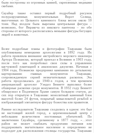
были построены из огромных камней, скрепленных медными
скобами.
Скуайер также оставил первый подробный рисунок
полуразрушенных монументальных Ворот Солнца,
высеченных из Цельного каменного блока весом около 10
тонн. Над входом была вырезана центральная фигура –
возможно, бог Виракоча из инкского пантеона – по обе
стороны от которого располагались меньшие фигуры бегущих
людей и животных.
Более подробные планы и фотографии Тиауанако были
опубликованы немецкими археологами в 1892 году. Их
работа привлекла внимание австрийского морского инженера
Артура Познански, который приехал в Боливию в 1903 году,
после того как попробовал свои силы в управлении
каучуковой плантацией в амазонских джунглях. Начиная с
1904 года, Познански предпринял кампанию по детальному
картированию главных монументов Тиауанако,
сопровождаемую серией незначительных раскопок. Эта
работа продолжалась до 1940‑х годов, а тем временем
американский археолог Уэндел Беннетт выполнил более
обширные раскопки среди монументов. В 1932 году Беннетт
обнаружил в Подземном Храме самую большую статую, до
сих пор открытую в Тиауанако: монолитный каменный блок
высотой более 24 футов, покрытый замысловатой резьбой и
изображающий элегантную фигуру божества или правителя.
Ранние исследователи Тиауанако сходились в одном: это был
не настоящий жилой город, а церемониальный центр с
небольшим количеством постоянных обитателей. По
заключению Скуайера, сделанному в 1877 году, «…этот
район не может снабжать продуктами питания или
поддерживать значительное население и определенно не
подходит для расположения столицы государства. Тиауанако