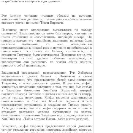
истреблены или вымерли все до одного».
Это мнение основано главным образом на истории,
записанной Сьеза де Леоном, где говорится о «белом человеке
высокого роста» по имени Тикки‑Виракоча.
Познански менее определенно высказывался по поводу
строителей Тиауанако, но он тоже был уверен, что они не
имели отношения к «злосчастным» индейцам аймара. Он
пришел к выводу, что «андийские альтиплано не всегда были
населены племенами, со всей очевидностью
принадлежавшими к низшей расе и почти не приобщенными к
цивилизации». В отличие от Халона, считавшего, что
строители Тиауанако были уничтожены, Познански верил, что
некоторым из них удалось избежать катастрофы, и
впоследствии они рассеялись по землям обеих Америк,
принося с собой цивилизацию.
Знаменитый норвежский путешественник Тур Хейердал
воспользовался идеями Халона и Познански в своем
предположении, что представители белой расы построили
Тиауанако, а затем двинулись дальше. В местных мифах,
записанных испанцами, говорится о том, что мир был создан
в Тиауанако божеством Кон‑Тики Виракочей, который
появился из озера Титикака и вызвал к жизни людей из пещер,
рек и горных источников. Мифы творения заканчиваются
повествованием о том, как Кон‑Тики Виракоча и его
последователи отправились в плавание по Тихому океану.
Хейердал считал, что эти мифы содержат зерно истины и
отражают настоящее морское путешествие на восток,
совершенное строителями Тиауанако под предводительством
Кон‑Тики (см. «Тайна острова Пасхи» далее в этом разделе).
Возможно, мифы творения представляют собой довольно
точное отражение верования некоторых андийских народов,