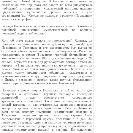
уроженцев Южной Америки. В Европе о нем почти не
слышали до тех пор, пока его работа не была упомянута в
глобальной интерпретации человеческой истории, недавно
предложенной журналистом Грэмом Хэнкоком и его
соратниками (см. «Смещение полюсов» в разделе «Пропавшие
земли и катастрофы»).
Взгляды Познански прекрасно сочетаются с идеями Хэнкока о
погибшей цивилизации, существовавшей во времена
последней ледниковой эпохи.
Хотя об этом нельзя узнать из произведений Хэнкока, за
пятьдесят лет, миновавших после публикации теории Артура
Познански, в Тиауанако и его окрестностях был выполнен
огромный объем археологических исследований. Раскопки
проводились в самом Тиауанако группой боливийских и
американских археологов с I960 года; в течение последних 20
лет они осуществлялись под руководством доктора Освальдо
Риверы из Национального института археологии и доктора
Алана Колаты из Чикагского университета. Колата и его
коллеги также предприняли обширные исследования в
сельской местности вокруг Тиауанако, в городках Лукурмата
и Иваве, в деревнях и фермах, также изучили близлежащие
поля и ирригационные канавы (каналы Познански).
Насколько хорошо теория Познански в той ее части, где
говорится о датировке Тиауанако периодом последней
ледниковой эпохи, соответствует современным
археологическим знаниям? Сочетание последовательности
стилей керамики и радиоуглеродных датировок позволило
выстроить археологическую хронологию. Раскопки Беннетта
дали ясную картину изменения керамических изделий в
Тиауанако с течением времени; затем эта картина была
сопоставлена с керамикой других поселений в Андах. За
пределами Тиауанако один или два стиля керамики появились
уже после того, как город пришел в упадок, но до появления
инкских керамических изделий в регионе. Из испанских