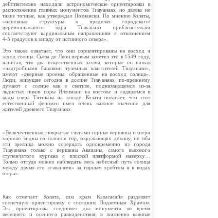
действительно находили астрономические ориентировки в
расположении главных монументов Тиауанако, но далеко не
такие точные, как утверждал Познански. По мнению Колаты,
«основные структуры в пределах городского/
церемониального ядра Тиауанако приблизительно
соответствуют кардинальным направлениям с отклонением
4‑5 градусов к западу от истинного севера».
Это также означает, что они сориентированы на восход и
заход солнца. Сьеза де Леон первым заметил это в 1549 году,
написав, что два искусственных холма, которые он назвал
«надгробными башнями туземных властителей Тиауанако»,
имеют «дверные проемы, обращенные на восход солнца».
Люди, живущие сегодня в долине Тиауанако, по‑прежнему
думают о солнце как о светиле, поднимающемся из‑за
льдистых пиков горы Иллимани на востоке и садящемся в
воды озера Титикака на западе. Колата полагает, что этот
естественный феномен имел очень важное значение для
жителей древнего Тиауанако:
«Величественные, покрытые снегами горные вершины и озеро
хорошо видны со склонов гор, окружающих долину, но оба
эти зрелища можно созерцать одновременно из города
Тиауанако только с вершины Акапаны, самого высокого
ступенчатого кургана с плоской платформой наверху…
Только оттуда можно наблюдать весь небесный путь солнца
между двумя его «гаванями» за горным хребтом и в водах
озера».
Как отмечает Колата, сам храм Каласасайя разделяет
солнечную ориентировку с соседним Подземным Храмом.
Эта ориентировка соединяет два монумента во время
весеннего и осеннего равноденствия, в жизненно важные