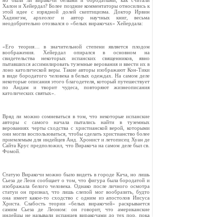
но были ли виракочи белыми и бородатыми, как считали
Халон и Хейердал? Более поздние комментаторы относились к
этой идее с изрядной долей скептицизма. Доктор Ирвин
Хадингэм, археолог и автор научных книг, весьма
неодобрительно отозвался о «белых виракочах» Хейердала:
«Его теория… в значительной степени является плодом
воображения. Хейердал опирался в основном на
свидетельства некоторых испанских священников, явно
пытавшихся ассимилировать туземные верования и ввести их в
лоно католической веры. Такие авторы изображают Кон‑Тики
в виде бородатого человека в белых одеждах. На самом деле
некоторые описания этого благодетеля, который путешествует
по Андам и творит чудеса, повторяют жизнеописания
католических святых».
Вряд ли можно сомневаться в том, что некоторые испанские
авторы с самого начала пытались найти в туземных
верованиях черты сходства с христианской верой, которыми
они могли воспользоваться, чтобы сделать христианство более
приемлемым для индейцев Анд. Хронист и летописец Хуан де
Сайта Крус предположил, что Виракоча на самом деле был св.
Фомой.
Статую Виракочи можно было видеть в городе Кача, но лишь
Сьеза де Леон сообщает о том, что фигура была бородатой и
изображала белого человека. Однако после личного осмотра
статуи он признал, что лишь слепой мог вообразить, будто
она имеет какое‑то сходство с одним из апостолов Иисуса
Христа. Слабость теории «белых виракочей» раскрывается
самим Сьеза де Леоном: он говорит, что американские
индейцы не называли испанцев виракочами до тех пор, пока