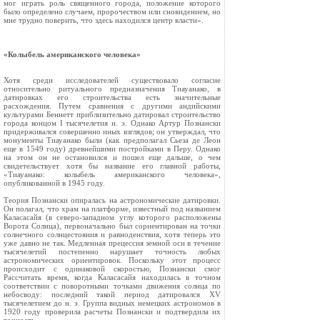
мог играть роль священного города, положение которого
было определено случаем, пророчеством или сновидением, но
мне трудно поверить, что здесь находился центр власти».
«Колыбель американского человека»
Хотя среди исследователей существовало согласие
относительно ритуального предназначения Тиауанако, в
датировках его строительства есть значительные
расхождения. Путем сравнения с другими андийскими
культурами Беннетт приблизительно датировал строительство
города концом I тысячелетия н. э. Однако Артур Познански
придерживался совершенно иных взглядов; он утверждал, что
монументы Тиауанако были (как предполагал Сьеза де Леон
еще в 1549 году) древнейшими постройками в Перу. Однако
на этом он не остановился и пошел еще дальше, о чем
свидетельствует хотя бы название его главной работы,
«Тиауанако: колыбель американского человека»,
опубликованной в 1945 году.
Теория Познански опиралась на астрономические датировки.
Он полагал, что храм на платформе, известный под названием
Каласасайя (в северо‑западном углу которого расположены
Ворота Солнца), первоначально был сориентирован на точки
солнечного солнцестояния и равноденствия, хотя теперь это
уже давно не так. Медленная прецессия земной оси в течение
тысячелетий постепенно нарушает точность любых
астрономических ориентировок. Поскольку этот процесс
происходит с одинаковой скоростью, Познански смог
Рассчитать время, когда Каласасайя находилась в точном
соответствии с поворотными точками движения солнца по
небосводу: последний такой период датировался XV
тысячелетием до н. э. Группа видных немецких астрономов в
1920 году проверила расчеты Познански и подтвердила их