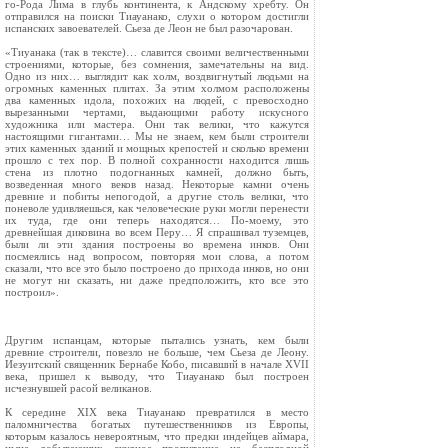
го‑Рода Лима в глубь континента, к Андскому хребту. Он
отправился на поиски Тиауанако, слухи о котором достигли
испанских завоевателей. Сьеза де Леон не был разочарован.
«Тиуанака (так в тексте)… славится своими величественными
строениями, которые, без сомнения, замечательны на вид.
Одно из них… выглядит как холм, воздвигнутый людьми на
огромных каменных плитах. За этим холмом расположены
два каменных идола, похожих на людей, с превосходно
вырезанными чертами, выдающими работу искусного
художника или мастера. Они так велики, что кажутся
настоящими гигантами… Мы не знаем, кем были строители
этих каменных зданий и мощных крепостей и сколько времени
прошло с тех пор. В полной сохранности находится лишь
стена из плотно подогнанных камней, должно быть,
возведенная много веков назад. Некоторые камни очень
древние и побиты непогодой, а другие столь велики, что
поневоле удивляешься, как человеческие руки могли перенести
их туда, где они теперь находятся… По‑моему, это
древнейшая диковина во всем Перу… Я спрашивал туземцев,
были ли эти здания построены во времена инков. Они
посмеялись над вопросом, повторяя мои слова, а потом
сказали, что все это было построено до прихода инков, но они
не могут ни сказать, ни даже предположить, кто все это
построил».
Другим испанцам, которые пытались узнать, кем были
древние строители, повезло не больше, чем Сьеза де Леону.
Иезуитский священник Бернабе Кобо, писавший в начале XVII
века, пришел к выводу, что Тиауанако был построен
исчезнувшей расой великанов.
К середине XIX века Тиауанако превратился в место
паломничества богатых путешественников из Европы,
которым казалось невероятным, что предки индейцев аймара,