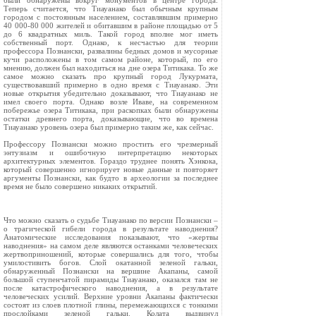
были обнаружены вокруг монументов в центре города.
Теперь считается, что Тиауанако был обычным крупным
городом с постоянным населением, составлявшим примерно
40 000‑80 000 жителей и обитавшим в районе площадью от 5
до 6 квадратных миль. Такой город вполне мог иметь
собственный порт. Однако, к несчастью для теории
профессора Познански, развалины бедных домов и мусорные
кучи расположены в том самом районе, который, по его
мнению, должен был находиться на дне озера Титикака. То же
самое можно сказать про крупный город Лукурмата,
существовавший примерно в одно время с Тиауанако. Эти
новые открытия убедительно доказывают, что Тиауанако не
имел своего порта. Однако возле Иваве, на современном
побережье озера Титикака, при раскопках были обнаружены
остатки древнего порта, доказывающие, что во времена
Тиауанако уровень озера был примерно таким же, как сейчас.
Профессору Познански можно простить его чрезмерный
энтузиазм и ошибочную интерпретацию некоторых
архитектурных элементов. Гораздо труднее понять Хэнкока,
который совершенно игнорирует новые данные и повторяет
аргументы Познански, как будто в археологии за последнее
время не было совершено никаких открытий.
Что можно сказать о судьбе Тиауанако по версии Познански –
о трагической гибели города в результате наводнения?
Анатомические исследования показывают, что «жертвы
наводнения» на самом деле являются останками человеческих
жертвоприношений, которые совершались для того, чтобы
умилостивить богов. Слой окатанной зеленой гальки,
обнаруженный Познански на вершине Акапаны, самой
большой ступенчатой пирамиды Тиауанако, оказался там не
после катастрофического наводнения, а в результате
человеческих усилий. Верхние уровни Акапаны фактически
состоят из слоев плотной глины, перемежающихся с тонкими
прослойками зеленой гальки. Колата выдвинул