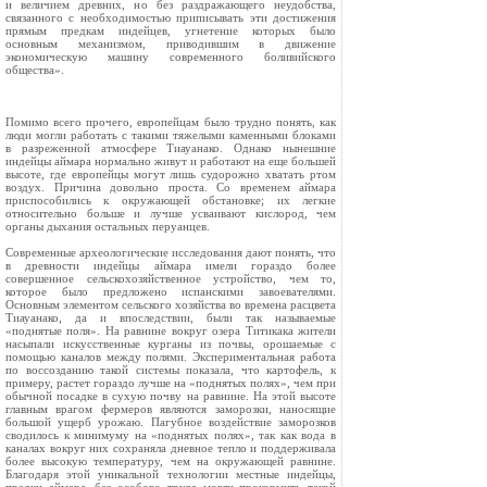
и величием древних, но без раздражающего неудобства,
связанного с необходимостью приписывать эти достижения
прямым предкам индейцев, угнетение которых было
основным механизмом, приводившим в движение
экономическую машину современного боливийского
общества».
Помимо всего прочего, европейцам было трудно понять, как
люди могли работать с такими тяжелыми каменными блоками
в разреженной атмосфере Тиауанако. Однако нынешние
индейцы аймара нормально живут и работают на еще большей
высоте, где европейцы могут лишь судорожно хватать ртом
воздух. Причина довольно проста. Со временем аймара
приспособились к окружающей обстановке; их легкие
относительно больше и лучше усваивают кислород, чем
органы дыхания остальных перуанцев.
Современные археологические исследования дают понять, что
в древности индейцы аймара имели гораздо более
совершенное сельскохозяйственное устройство, чем то,
которое было предложено испанскими завоевателями.
Основным элементом сельского хозяйства во времена расцвета
Тиауанако, да и впоследствии, были так называемые
«поднятые поля». На равнине вокруг озера Титикака жители
насыпали искусственные курганы из почвы, орошаемые с
помощью каналов между полями. Экспериментальная работа
по воссозданию такой системы показала, что картофель, к
примеру, растет гораздо лучше на «поднятых полях», чем при
обычной посадке в сухую почву на равнине. На этой высоте
главным врагом фермеров являются заморозки, наносящие
большой ущерб урожаю. Пагубное воздействие заморозков
сводилось к минимуму на «поднятых полях», так как вода в
каналах вокруг них сохраняла дневное тепло и поддерживала
более высокую температуру, чем на окружающей равнине.
Благодаря этой уникальной технологии местные индейцы,