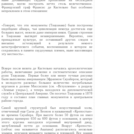
ныне добывающих скудное пропитание на бесплодной
равнине, могли построить нечто столь величественное.
Французский граф Франсис де Кастельно был особенно
непреклонен в этом отношении:
«Говорят, что эти монументы (Тиауанако) были построены
индейцами аймара, чья цивилизация некогда достигала еще
больших высот, нежели даже империя инков. Однако строения
в Тиауанако выглядят незавершенными. Вероятно, они
принадлежат культуре, не оставившей других следов и
внезапно исчезнувшей в результате некоего
катастрофического события, воспоминания о котором не
сохранились в памяти скудоумных племен, ныне населяющих
эту местность».
Вскоре после визита де Кастельно начались археологические
работы, включавшие раскопки и систематическое описание
руин Тиауанако. Первые более или менее точные рисунки
были выполнены американцем Эфраимом Скуайером, который
в молодости раскопал большое количество погребальных
курганов в долине Миссисипи (см. «Вступление» к разделу
«Земные узоры»), а теперь находился на дипломатической
службе в Центральной Америке. Он посетил Тиауанако в 1878
году и составил план главных монументов в центральном
районе города.
Самой крупной структурой был искусственный холм,
отмеченный еще Сьеза де Леоном и называемый «Крепостью»
во времена Скуайера. При высоте более 50 футов он имел
размеры примерно 650 на 600 футов у основания; в центре
этого кургана находился огромный внутренний двор,
заглубленный почти до основания. Вокруг «Крепости»
(сейчас она называется Акапана) располагалось несколько
храмов, курганов меньшего размера и площадей. Все здания