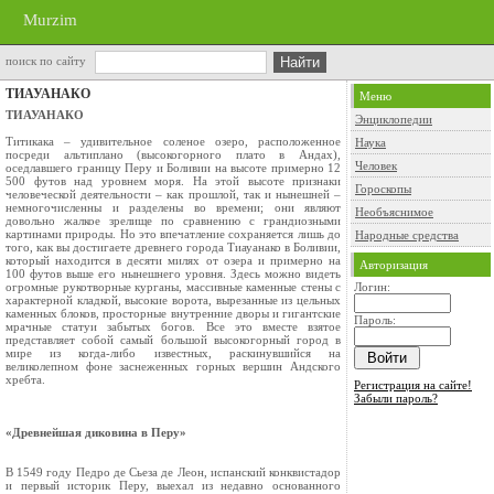
Murzim
поиск по сайту
ТИАУАНАКО
Меню
ТИАУАНАКО
Энциклопедии
Титикака – удивительное соленое озеро, расположенное
Наука
посреди альтиплано (высокогорного плато в Андах),
Человек
оседлавшего границу Перу и Боливии на высоте примерно 12
500 футов над уровнем моря. На этой высоте признаки
Гороскопы
человеческой деятельности – как прошлой, так и нынешней –
немногочисленны и разделены во времени; они являют
Необъяснимое
довольно жалкое зрелище по сравнению с грандиозными
картинами природы. Но это впечатление сохраняется лишь до
Народные средства
того, как вы достигаете древнего города Тиауанако в Боливии,
который находится в десяти милях от озера и примерно на
Авторизация
100 футов выше его нынешнего уровня. Здесь можно видеть
огромные рукотворные курганы, массивные каменные стены с
Логин:
характерной кладкой, высокие ворота, вырезанные из цельных
каменных блоков, просторные внутренние дворы и гигантские
Пароль:
мрачные статуи забытых богов. Все это вместе взятое
представляет собой самый большой высокогорный город в
мире из когда‑либо известных, раскинувшийся на
великолепном фоне заснеженных горных вершин Андского
хребта.
Регистрация на сайте!
Забыли пароль?
«Древнейшая диковина в Перу»
В 1549 году Педро де Сьеза де Леон, испанский конквистадор
и первый историк Перу, выехал из недавно основанного