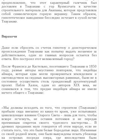
предположение, что этот характерный галечник был
доставлен в Тиауанако с гор Куимсачата в качестве
строительного материала для Акапаны, которая представляла
собой символическую горную вершину. Таким образом,
гипотетическое наводнение бесследно исчезает в сухой почве
Тиауанако.
Виракочи
Даже если сбросить со счетов гипотезу о доисторическом
происхождении Тиауанако как попытку выдать желаемое за
действительное, один из главных вопросов остается без
ответа. Кто построил этот великолепный город?
После Франсиса де Кастельно, посетившего Тиауанако в 1850
году, разные авторы неустанно повторяли, что индейцы
аймара, которые едва могли прокормиться земледелием и
скотоводством на скудных высокогорных равнинах, были не в
состоянии осуществить столь грандиозный архитектурный
проект. Пабло Халон, один из авторов XIX века, не
сомневался в том, что предки индейцев аймара не имели
ничего общего с Тиауанако:
«Мы должны исходить из того, что строители (Тиауанако)
прибыли сюда внезапно из каких‑то краев, уже испытавших
цивилизующее влияние Старого Света – лишь для того, чтобы
вскоре исчезнуть, не оставив потомков и не передав
преемникам секретов своего чудесного мастерства… В
древних преданиях мало говорится об этом народе, если не
считать того, что это были белые бородатые люди. Изгнанные
со своей родной земли, они были вынуждены искать убежища
на островах посреди озера, где впоследствии были