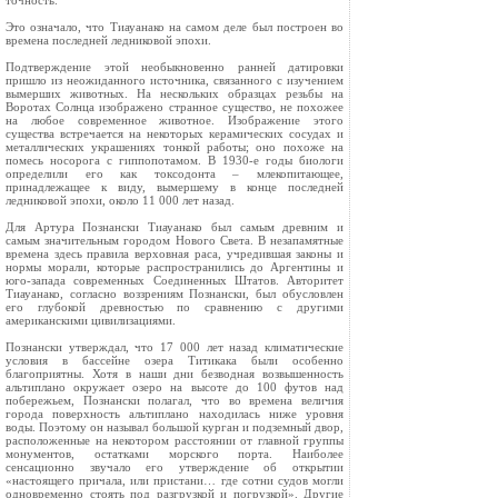
точность.
Это означало, что Тиауанако на самом деле был построен во
времена последней ледниковой эпохи.
Подтверждение этой необыкновенно ранней датировки
пришло из неожиданного источника, связанного с изучением
вымерших животных. На нескольких образцах резьбы на
Воротах Солнца изображено странное существо, не похожее
на любое современное животное. Изображение этого
существа встречается на некоторых керамических сосудах и
металлических украшениях тонкой работы; оно похоже на
помесь носорога с гиппопотамом. В 1930‑е годы биологи
определили его как токсодонта – млекопитающее,
принадлежащее к виду, вымершему в конце последней
ледниковой эпохи, около 11 000 лет назад.
Для Артура Познански Тиауанако был самым древним и
самым значительным городом Нового Света. В незапамятные
времена здесь правила верховная раса, учредившая законы и
нормы морали, которые распространились до Аргентины и
юго‑запада современных Соединенных Штатов. Авторитет
Тиауанако, согласно воззрениям Познански, был обусловлен
его глубокой древностью по сравнению с другими
американскими цивилизациями.
Познански утверждал, что 17 000 лет назад климатические
условия в бассейне озера Титикака были особенно
благоприятны. Хотя в наши дни безводная возвышенность
альтиплано окружает озеро на высоте до 100 футов над
побережьем, Познански полагал, что во времена величия
города поверхность альтиплано находилась ниже уровня
воды. Поэтому он называл большой курган и подземный двор,
расположенные на некотором расстоянии от главной группы
монументов, остатками морского порта. Наиболее
сенсационно звучало его утверждение об открытии
«настоящего причала, или пристани… где сотни судов могли
одновременно стоять под разгрузкой и погрузкой». Другие