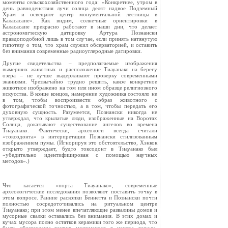
моменты сельскохозяйственного года: «Конкретнее, утром в
день равноденствия лучи солнца делят надвое Подземный
Храм и освещают центр монументальной лестницы в
Каласасаие». Как видим, солнечные ориентировки в
Каласасаие прекрасно работают в наши дни, что делает
астрономическую датировку Артура Познански
правдоподобной лишь в том случае, если принять натянутую
гипотезу о том, что храм служил обсерваторией, и оставить
без внимания современные радиоуглеродные датировки.
Другие свидетельства – предполагаемые изображения
вымерших животных и расположение Тиауанако на берегу
озера – не лучше выдерживают проверку современными
знаниями. Чрезвычайно трудно решить, какое конкретное
животное изображено на том или ином образце религиозного
искусства. В конце концов, намерение художника состояло не
в том, чтобы воспроизвести образ животного с
фотографической точностью, а в том, чтобы передать его
духовную сущность. Разумеется, Познански никогда не
утверждал, что крылатые люди, изображенные на Воротах
Солнца, доказывают существование ангелов во времена
Тиауанако. Фактически, археологи всегда считали
«токсодонта» в интерпретации Познански стилизованным
изображением пумы. (Игнорируя это обстоятельство, Хэнкок
открыто утверждает, будто токсодонт в Тиауанако был
«убедительно идентифицирован с помощью научных
методов».)
Что касается «порта Тиауанако», современные
археологические исследования позволяют поставить точку в
этом вопросе. Ранние раскопки Беннетта и Познански почти
полностью сосредоточивались на ритуальном центре
Тиауанако; при этом менее впечатляющие развалины домов и
мусорные свалки оставались без внимания. В этих домах и
кучах мусора полно остатков керамики того же периода, что