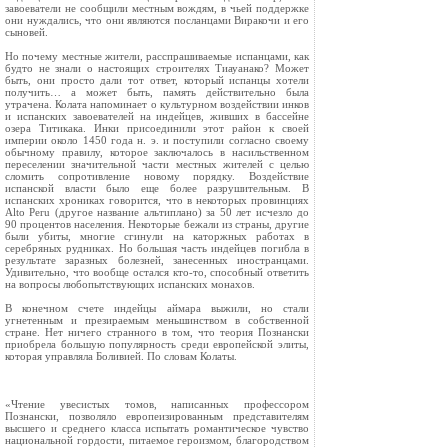
завоеватели не сообщили местным вождям, в чьей поддержке
они нуждались, что они являются посланцами Виракочи и его
сыновей.
Но почему местные жители, расспрашиваемые испанцами, как
будто не знали о настоящих строителях Тиауанако? Может
быть, они просто дали тот ответ, который испанцы хотели
получить… а может быть, память действительно была
утрачена. Колата напоминает о культурном воздействии инков
и испанских завоевателей на индейцев, живших в бассейне
озера Титикака. Инки присоединили этот район к своей
империи около 1450 года н. э. и поступили согласно своему
обычному правилу, которое заключалось в насильственном
переселении значительной части местных жителей с целью
сломить сопротивление новому порядку. Воздействие
испанской власти было еще более разрушительным. В
испанских хрониках говорится, что в некоторых провинциях
Alto Peru (другое название альтиплано) за 50 лет исчезло до
90 процентов населения. Некоторые бежали из страны, другие
были убиты, многие сгинули на каторжных работах в
серебряных рудниках. Но большая часть индейцев погибла в
результате заразных болезней, занесенных иностранцами.
Удивительно, что вообще остался кто‑то, способный ответить
на вопросы любопытствующих испанских монахов.
В конечном счете индейцы аймара выжили, но стали
угнетенным и презираемым меньшинством в собственной
стране. Нет ничего странного в том, что теория Познански
приобрела большую популярность среди европейской элиты,
которая управляла Боливией. По словам Колаты.
«Чтение увесистых томов, написанных профессором
Познански, позволяло европеизированным представителям
высшего и среднего класса испытать романтическое чувство
национальной гордости, питаемое героизмом, благородством