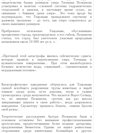
свидетельства былых размеров озера Титикака Познански
усматривал в наличии «сложной системы гидравлических
сооружений и каналов, в настоящее время сухих, но
связанных с бывшим дном озера». Это тоже вроде бы
подтверждало, что Тиауанако принадлежит смутному и
далекому прошлому – до того, как озеро сократилось до
своих нынешних размеров.
Прибрежное положение Тиауанако, обусловившее
процветание города, предопределило и его гибель. Познански
считал, что город был уничтожен ужасным природным
катаклизмом около 10 000 лет до н. э.:
«Причиной этой катастрофы явились сейсмические сдвиги,
которые привели к переполнению озера Титикака и
вулканическим извержениям… При этом высвободилось
большое количество воды, хлынувшей… стремительным и
неудержимым потоком».
Катастрофическое наводнение обернулось для Тиауанако
сценой всеобщего разрушения: трупы животных и людей
плавали среди руин, кучи ракушек, песка и гравия
громоздились среди монументов. Что касается Ворот Солнца,
то, по мнению Познански, «резчик как раз вносил
завершающие штрихи в свою работу», когда разразилось
наводнение. Скульптору пришлось бежать, «навеки бросив
свой резец».
Теоретические рассуждения Артура Познански были в
основном оставлены без внимания профессиональными
археологами, предпочитавшими более поздние датировки,
предложенные Беннеттом. Однако он нашел ревностных
сторонников среди влиятельных боливийцев и других