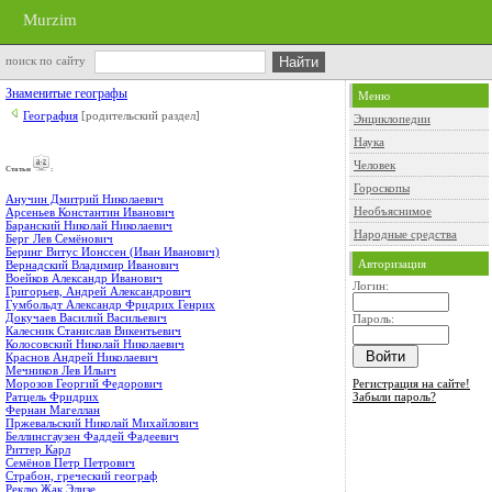
Murzim
поиск по сайту
Знаменитые географы
Меню
География
[родительский раздел]
Энциклопедии
Наука
Человек
Cтатьи
:
Гороскопы
Анучин Дмитрий Николаевич
Необъяснимое
Арсеньев Константин Иванович
Баранский Николай Николаевич
Народные средства
Берг Лев Семёнович
Беринг Витус Ионссен (Иван Иванович)
Авторизация
Вернадский Владимир Иванович
Воейков Александр Иванович
Логин:
Григорьев, Андрей Александрович
Гумбольдт Александр Фридрих Генрих
Докучаев Василий Васильевич
Пароль:
Калесник Станислав Викентьевич
Колосовский Николай Николаевич
Краснов Андрей Николаевич
Мечников Лев Ильич
Регистрация на сайте!
Морозов Георгий Федорович
Забыли пароль?
Ратцель Фридрих
Фернан Магеллан
Пржевальский Николай Михайлович
Беллинсгаузен Фаддей Фадеевич
Риттер Карл
Семёнов Петр Петрович
Страбон, греческий географ
Реклю Жак Элизе