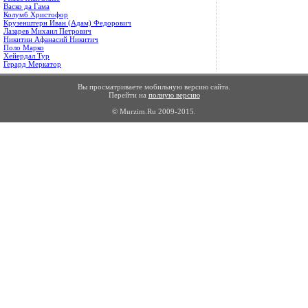
Васко да Гама
Колумб Христофор
Крузенштерн Иван (Адам) Федорович
Лазарев Михаил Петрович
Никитин Афанасий Никитич
Поло Марко
Хейердал Тур
Герард Меркатор
Вы просматриваете мобильную версию сайта.
Перейти на
полную версию
© Murzim.Ru 2009-2015.