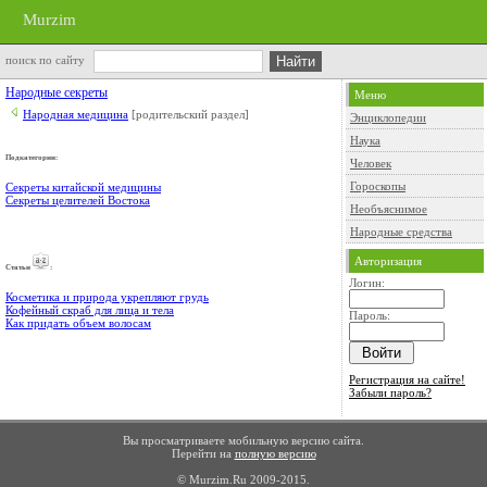
Murzim
поиск по сайту
Народные секреты
Меню
Народная медицина
[родительский раздел]
Энциклопедии
Наука
Подкатегории:
Человек
Гороскопы
Секреты китайской медицины
Секреты целителей Востока
Необъяснимое
Народные средства
Авторизация
Cтатьи
:
Логин:
Косметика и природа укрепляют грудь
Кофейный скраб для лица и тела
Пароль:
Как придать объем волосам
Регистрация на сайте!
Забыли пароль?
Вы просматриваете мобильную версию сайта.
Перейти на
полную версию
© Murzim.Ru 2009-2015.