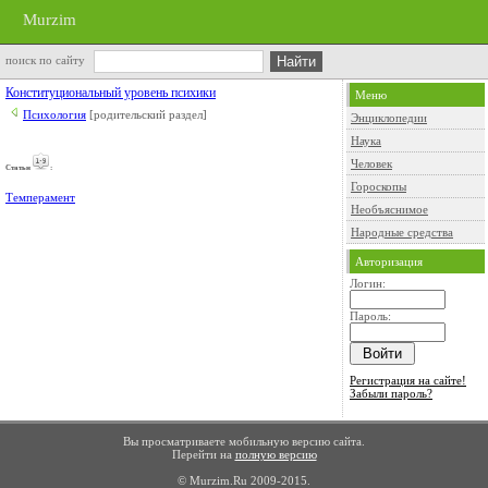
Murzim
поиск по сайту
Конституциональный уровень психики
Меню
Психология
[родительский раздел]
Энциклопедии
Наука
Человек
Cтатьи
:
Гороскопы
Темперамент
Необъяснимое
Народные средства
Авторизация
Логин:
Пароль:
Регистрация на сайте!
Забыли пароль?
Вы просматриваете мобильную версию сайта.
Перейти на
полную версию
© Murzim.Ru 2009-2015.