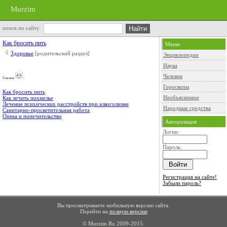
Murzim
поиск по сайту
Как бросить пить
Меню
Здоровье
[родительский раздел]
Энциклопедии
Наука
Человек
Cтатьи
:
Гороскопы
Как бросить пить
Необъяснимое
Как лечить похмелье
Лечение психических расстройств при алкоголизме
Народные средства
Санитарно-просветительная работа
Опека и попечительство
Авторизация
Логин:
Пароль:
Регистрация на сайте!
Забыли пароль?
Вы просматриваете мобильную версию сайта.
Перейти на
полную версию
© Murzim.Ru 2009-2015.