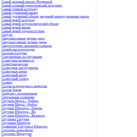
Самый мощный магнит Вселенной
Самый сильный рентгеновский источник
Самый темный астероид
Самый удаленный квазар
Самый удаленный объект, видимый невооруженным глазом
Самый яркий астероид
Самый яркий астрономический объект
Самый яркий квазар
Самый яркий радиоисточник
Сатурн
Сверхмассивная чёрная дыра
Сверхмассивные черные дыры
Сверхплотные скопления галактик
Семейства астероидов
Система Сатурна
Современные исследования
Солнечная активность
Солнечная корона
Солнечные инструменты
Солнечные пятна
Солнечный ветер
Солнечный спектр
Солнце
Состав астероидного вещества
Состав Земли
Спирали с перемычками
Спиральные галактики
Спутник Марса - Деймос
Спутник Марса - Фобос
Спутник Юпитера - Европа
Спутник Юпитера - Ио
Спутник Юпитера - Каллисто
Спутники Сатурна
Спутники Юпитера
Сравнение Сатурна и Юпитера
Строение атмосферы
Строение Меркурия