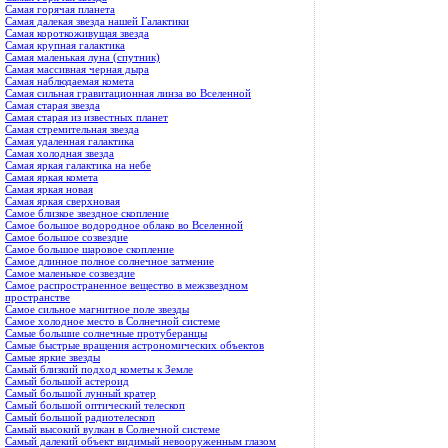
Самая горячая планета
Самая далекая звезда нашей Галактики
Самая короткоживущая звезда
Самая крупная галактика
Самая маленькая луна (спутник)
Самая массивная черная дыра
Самая наблюдаемая комета
Самая сильная гравитационная линза во Вселенной
Самая старая звезда
Самая старая из известных планет
Самая стремительная звезда
Самая удаленная галактика
Самая холодная звезда
Самая яркая галактика на небе
Самая яркая комета
Самая яркая новая
Самая яркая сверхновая
Самое близкое звездное скопление
Самое большое водородное облако во Вселенной
Самое большое созвездие
Самое большое шаровое скопление
Самое длинное полное солнечное затмение
Самое маленькое созвездие
Самое распространенное вещество в межзвездном
пространстве
Самое сильное магнитное поле звезды
Самое холодное место в Солнечной системе
Самые большие солнечные протуберанцы
Самые быстрые вращения астрономических объектов
Самые яркие звезды
Самый близкий подход кометы к Земле
Самый большой астероид
Самый большой лунный кратер
Самый большой оптический телескоп
Самый большой радиотелескоп
Самый высокий вулкан в Солнечной системе
Самый далекий объект видимый невооруженным глазом