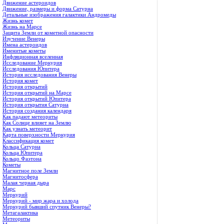
Движение астероидов
Движение, размеры и форма Сатурна
Детальные изображения галактики Андромеды
Жизнь комет
Жизнь на Марсе
Защита Земли от кометной опасности
Изучение Венеры
Имена астероидов
Именитые кометы
Инфляционная вселенная
Исследование Меркурия
Исследования Юпитера
История исследования Венеры
История комет
История открытий
История открытий на Марсе
История открытий Юпитера
История открытия Сатурна
История создания календаря
Как падают метеориты
Как Солнце влияет на Землю
Как узнать метеорит
Карта поверхности Меркурия
Классификация комет
Кольца Сатурна
Кольца Юпитера
Кольцо Фаэтона
Кометы
Магнитное поле Земли
Магнитосфера
Малая черная дыра
Марс
Меркурий
Меркурий - мир жара и холода
Меркурий бывший спутник Венеры?
Метагалактика
Метеориты