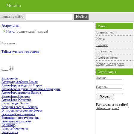
Murzim
поиск по сайту
Астрология
Меню
Наука
[родительский раздел]
Энциклопедии
Наука
Подкатегории:
Человек
Гороскопы
Тайны лунного гороскопа
Необъяснимое
Народные средства
Cтатьи
:
Авторизация
Логин:
Астероиды
Астероиды вблизи Земли
Атмосфера и вода на Марсе
Пароль:
Атмосфера и физические поля Меркурия
Атмосфера планеты Венера
Атмосфера Сатурна
Атмосфера Юпитера
Баланс воды Земли
Регистрация на сайте!
Вечерняя звезда - Венера
Забыли пароль?
Внутреннее строение Земли
Вселенная расширяется
Вспышки и протуберанцы
Выжженная пустыня
ГАНИМЕД
Гелиосейсмология
Грануляция