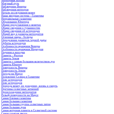
Метеорные потоки
Млечный путь
Наблюдение Венеры
Наблюдения метеоров
Начало исследования комет
Наша звездная система - Галактика
Неправильные галактики
Образование Юпитера
Общие представления о кометах
Общие сведения о туманностях
Общие сведения об астероидах
Общий вид и размеры метеоритов
Огненные шары - болиды
Определение размеров черной дыры
Орбиты астероидов
Особенности вращения Венеры
Особенности вращения Меркурия
Падения и находки
Планета - Фаэтон
Планета Земля
Планета с самым большим количеством лун
Планета Юпитер
Поверхность Венеры
Поверхность Земли
Погода на Марсе
Положение Солнца в Галактике
Пояс астероидов
Пояс астероидов
Природа комет, их рождение, жизнь и смерть
Причины солнечных затмений
Происхождение метеоритов
Рельеф поверхности на Марсе
Самая близкая галактика
Самая большая галактика
Самая большая группа солнечных пятен
Самая большая луна
Самая ветреная планета в Солнечной системе
Самая горячая звезда