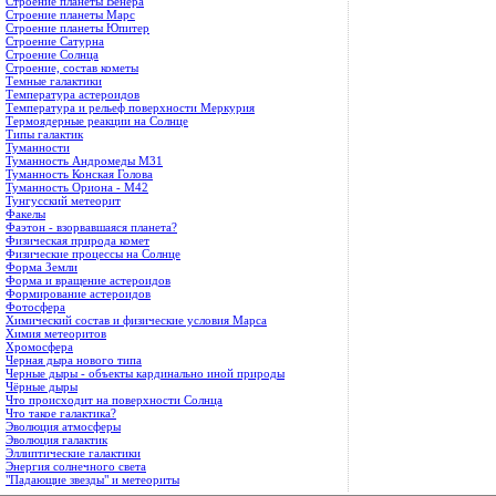
Строение планеты Венера
Строение планеты Марс
Строение планеты Юпитер
Строение Сатурна
Строение Солнца
Строение, состав кометы
Темные галактики
Температура астероидов
Температура и рельеф поверхности Меркурия
Термоядерные реакции на Солнце
Типы галактик
Туманности
Туманность Андромеды M31
Туманность Конская Голова
Туманность Ориона - М42
Тунгусский метеорит
Факелы
Фаэтон - взорвавшаяся планета?
Физическая природа комет
Физические процессы на Солнце
Форма Земли
Форма и вращение астероидов
Формирование астероидов
Фотосфера
Химический состав и физические условия Марса
Химия метеоритов
Хромосфера
Черная дыра нового типа
Черные дыры - объекты кардинально иной природы
Чёрные дыры
Что происходит на поверхности Солнца
Что такое галактика?
Эволюция атмосферы
Эволюция галактик
Эллиптические галактики
Энергия солнечного света
"Падающие звезды" и метеориты