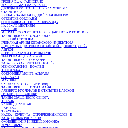
ГРЕЦИЯ В... АФГАНИСТАНЕ
МАРГУШ - МАРГИАНА - МЕРВ
ДВОРЦЫ И КРЕПОСТИ В ПЕСКАХ ХОРЕЗМА
СТАРАЯ НИСА
КУШАН - ЗАБЫТАЯ БУДДИЙСКАЯ ИМПЕРИЯ
ОТКРЫТИЕ СОГДИАНЫ
СОКРОВИЩА «СТЕПНЫХ ПИРАМИД»
НА ЗЕМЛЕ МЕОТИДЫ
ПАЗЫРЫК
МИНУСИНСКАЯ КОТЛОВИНА - «ЦАРСТВО АРХЕОЛОГИИ»
ТАИНСТВЕННЫЕ ГОРОДА ИНДА
ВЕЛИКИЙ ГОРОД ШАН
ГЛИНЯНАЯ АРМИЯ КИТАЙСКОГО ИМПЕРАТОРА
ПОДЗЕМНЫЕ ДВОРЦЫ В КИТАЙСКОЙ «ДОЛИНЕ ЦАРЕЙ»
АНГКОР
ЛЬВИНЫЕ ХРАМЫ СТРАНЫ КУШ
ЗЕМЛЯ ЦАРИЦЫ САВСКОЙ
ТАИНСТВЕННЫЙ ЗИМБАБВЕ
ЗАГАДКИ «КАУЧУКОВЫХ ЛЮДЕЙ»
МЕКСИКАНСКИЕ «ПОМПЕИ»
ТЕОТИУАКАН
СОКРОВИЩА МОНТЕ-АЛЬБАНА
ЭЛЬ-ТАХИН
МАУНДЫ
СКАЛЬНЫЕ ГОРОДА АРИЗОНЫ
ТАИНСТВЕННЫЕ ГОРОДА МАЙЯ
АЛЬБЕРТО РУС ЛУИЛЬЕ И ОТКРЫТИЕ ЦАРСКОЙ
ГРОБНИЦЫ В ПАЛЕНКЕ
ТАЙНЫ СВЯЩЕННОГО СЕНОТА
ТИКАЛЬ
ЧАВИН-ДЕ-УАНТАР
ПАРАКАС
ТИАУАНАКО
НАСКА - КУЛЬТУРА «ОТРУБЛЕННЫХ ГОЛОВ» И
ЗАГАДОЧНЫХ РИСУНКОВ
ОЖИВШИЙ МИР ИНДЕЙЦЕВ МОЧИКА
МАЧУ-ПИКЧУ