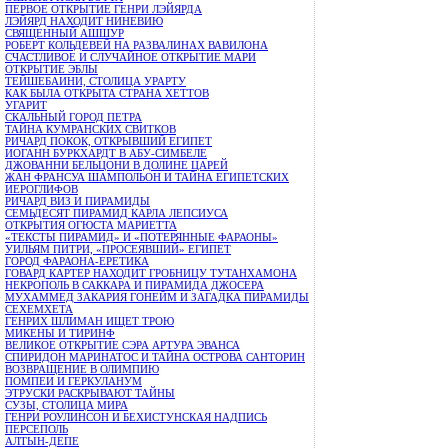
ПЕРВОЕ ОТКРЫТИЕ ГЕНРИ ЛЭЙЯРДА
ЛЭЙЯРД НАХОДИТ НИНЕВИЮ
СВЯЩЕННЫЙ АШШУР
РОБЕРТ КОЛЬДЕВЕЙ НА РАЗВАЛИНАХ ВАВИЛОНА
СЧАСТЛИВОЕ И СЛУЧАЙНОЕ ОТКРЫТИЕ МАРИ
ОТКРЫТИЕ ЭБЛЫ
ТЕЙШЕБАИНИ, СТОЛИЦА УРАРТУ
КАК БЫЛА ОТКРЫТА СТРАНА ХЕТТОВ
УГАРИТ
СКАЛЬНЫЙ ГОРОД ПЕТРА
ТАЙНА КУМРАНСКИХ СВИТКОВ
РИЧАРД ПОКОК, ОТКРЫВШИЙ ЕГИПЕТ
ИОГАНН БУРКХАРДТ В АБУ-СИМБЕЛЕ
ДЖОВАННИ БЕЛЬЦОНИ В ДОЛИНЕ ЦАРЕЙ
ЖАН ФРАНСУА ШАМПОЛЬОН И ТАЙНА ЕГИПЕТСКИХ
ИЕРОГЛИФОВ
РИЧАРД ВИЗ И ПИРАМИДЫ
СЕМЬДЕСЯТ ПИРАМИД КАРЛА ЛЕПСИУСА
ОТКРЫТИЯ ОГЮСТА МАРИЕТТА
«ТЕКСТЫ ПИРАМИД» И «ПОТЕРЯННЫЕ ФАРАОНЫ»
УИЛЬЯМ ПИТРИ, «ПРОСЕЯВШИЙ» ЕГИПЕТ
ГОРОД ФАРАОНА-ЕРЕТИКА
ГОВАРД КАРТЕР НАХОДИТ ГРОБНИЦУ ТУТАНХАМОНА
НЕКРОПОЛЬ В САККАРА И ПИРАМИДА ДЖОСЕРА
МУХАММЕД ЗАКАРИЯ ГОНЕЙМ И ЗАГАДКА ПИРАМИДЫ
СЕХЕМХЕТА
ГЕНРИХ ШЛИМАН ИЩЕТ ТРОЮ
МИКЕНЫ И ТИРИНФ
ВЕЛИКОЕ ОТКРЫТИЕ СЭРА АРТУРА ЭВАНСА
СПИРИДОН МАРИНАТОС И ТАЙНА ОСТРОВА САНТОРИН
ВОЗВРАЩЕНИЕ В ОЛИМПИЮ
ПОМПЕИ И ГЕРКУЛАНУМ
ЭТРУСКИ РАСКРЫВАЮТ ТАЙНЫ
СУЗЫ, СТОЛИЦА МИРА
ГЕНРИ РОУЛИНСОН И БЕХИСТУНСКАЯ НАДПИСЬ
ПЕРСЕПОЛЬ
АЛТЫН-ДЕПЕ