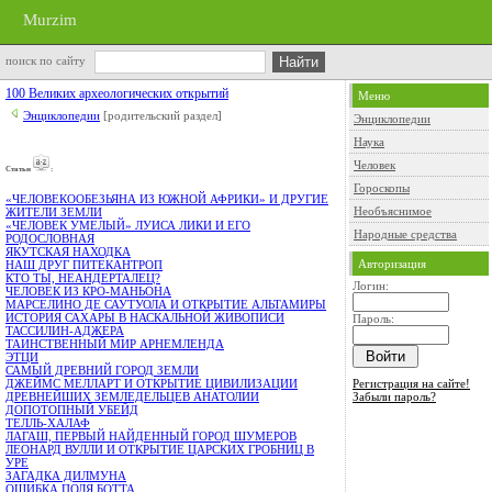
Murzim
поиск по сайту
100 Великих археологических открытий
Меню
Энциклопедии
[родительский раздел]
Энциклопедии
Наука
Человек
Cтатьи
:
Гороскопы
«ЧЕЛОВЕКООБЕЗЬЯНА ИЗ ЮЖНОЙ АФРИКИ» И ДРУГИЕ
Необъяснимое
ЖИТЕЛИ ЗЕМЛИ
«ЧЕЛОВЕК УМЕЛЫЙ» ЛУИСА ЛИКИ И ЕГО
Народные средства
РОДОСЛОВНАЯ
ЯКУТСКАЯ НАХОДКА
Авторизация
НАШ ДРУГ ПИТЕКАНТРОП
КТО ТЫ, НЕАНДЕРТАЛЕЦ?
Логин:
ЧЕЛОВЕК ИЗ КРО-МАНЬОНА
МАРСЕЛИНО ДЕ САУТУОЛА И ОТКРЫТИЕ АЛЬТАМИРЫ
ИСТОРИЯ САХАРЫ В НАСКАЛЬНОЙ ЖИВОПИСИ
Пароль:
ТАССИЛИН-АДЖЕРА
ТАИНСТВЕННЫЙ МИР АРНЕМЛЕНДА
ЭТЦИ
САМЫЙ ДРЕВНИЙ ГОРОД ЗЕМЛИ
Регистрация на сайте!
ДЖЕЙМС МЕЛЛАРТ И ОТКРЫТИЕ ЦИВИЛИЗАЦИИ
Забыли пароль?
ДРЕВНЕЙШИХ ЗЕМЛЕДЕЛЬЦЕВ АНАТОЛИИ
ДОПОТОПНЫЙ УБЕЙД
ТЕЛЛЬ-ХАЛАФ
ЛАГАШ, ПЕРВЫЙ НАЙДЕННЫЙ ГОРОД ШУМЕРОВ
ЛЕОНАРД ВУЛЛИ И ОТКРЫТИЕ ЦАРСКИХ ГРОБНИЦ В
УРЕ
ЗАГАДКА ДИЛМУНА
ОШИБКА ПОЛЯ БОТТА