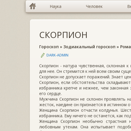
Наука
Человек
В
СКОРПИОН
Гороскоп
»
Зодиакальный гороскоп
»
Рома
DARK-ADMIN
Скорпион - натура чувственная, склонная к
для нее. Он стремится к ней всем своим сущ
Скорпион не допускает поражений. Знает це
Скорпион, если обстоятельства складывают
избранника крепче и нежнее, чем законная 
его сердце.
Мужчина Скорпион не склонен проявлять на
жесток, наедине он признается в истинном о
Женщина Скорпион отчасти колдунья. Шест
избранника. Ему ничего не останется, как по
Женщина Скорпион необычно страстная н
любовным утехам. Она испытывает подобн