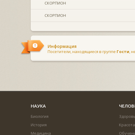
СКОРПИОН
СКОРПИОН
Информация
Посетители, находящиеся в группе
Гости
, 
НАУКА
ЧЕЛОВ
Биология
Здоров
История
Красота
Медицина
Обучен