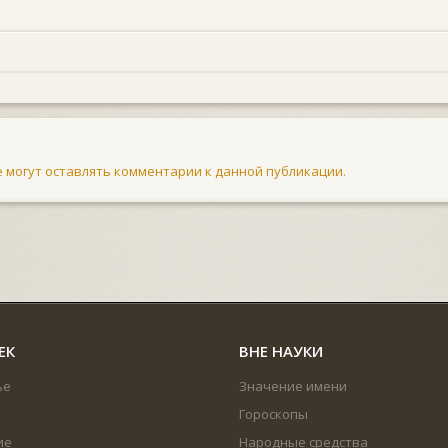
не могут оставлять комментарии к данной публикации.
ЕК
ВНЕ НАУКИ
ье
Значение имени
Гороскопы
ие
Народные средства