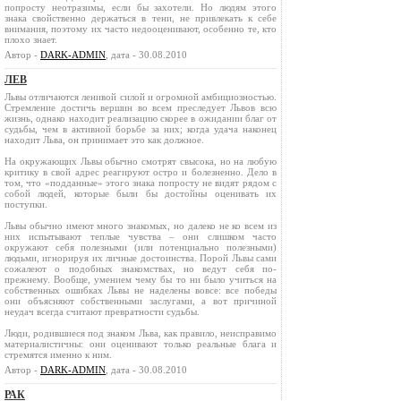
попросту неотразимы, если бы захотели. Но людям этого
знака свойственно держаться в тени, не привлекать к себе
внимания, поэтому их часто недооценивают, особенно те, кто
плохо знает.
Автор -
DARK-ADMIN
, дата - 30.08.2010
ЛЕВ
Львы отличаются ленивой силой и огромной амбициозностью.
Стремление достичь вершин во всем преследует Львов всю
жизнь, однако находит реализацию скорее в ожидании благ от
судьбы, чем в активной борьбе за них; когда удача наконец
находит Льва, он принимает это как должное.
На окружающих Львы обычно смотрят свысока, но на любую
критику в свой адрес реагируют остро и болезненно. Дело в
том, что «подданные» этого знака попросту не видят рядом с
собой людей, которые были бы достойны оценивать их
поступки.
Львы обычно имеют много знакомых, но далеко не ко всем из
них испытывают теплые чувства – они слишком часто
окружают себя полезными (или потенциально полезными)
людьми, игнорируя их личные достоинства. Порой Львы сами
сожалеют о подобных знакомствах, но ведут себя по-
прежнему. Вообще, умением чему бы то ни было учиться на
собственных ошибках Львы не наделены вовсе: все победы
они объясняют собственными заслугами, а вот причиной
неудач всегда считают превратности судьбы.
Люди, родившиеся под знаком Льва, как правило, неисправимо
материалистичны: они оценивают только реальные блага и
стремятся именно к ним.
Автор -
DARK-ADMIN
, дата - 30.08.2010
РАК