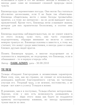
испытывать в один и тот же момент любовь и ненависть, и
иногда даже сами не понимают сложной природы своих
чувств.
Близнецы куда переменчивее погоды. Они могли бы считаться
абсолютно несносными, если б не были так обаятельны.
Близнецы общительны, вести с ними беседы чрезвычайно
приятно, а к тому же интересно - на их долю выпадает масса
приключений. Кроме того, Близнецы легко усваивают знания,
которые для них практически бесполезны, и охотно ими
делятся.
Близнецы наделены наблюдательностью, но не умеют извлечь
из этого пользы; хуже того, они часто становятся
подозрительны, обращая внимание на мелочи и совсем
неверно трактуя их. Близнецы склонны к зависти и, к тому же,
считают, что живут среди завистников, и иногда даже в самых
близких друзьях видят врагов.
Понять Близнецов трудно, и многие подозревают их в
склонности к лицемерию, не подозревая, что Близнецы, если и
обманывают - то в первую очередь себя.
Автор -
DARK-ADMIN
, дата - 30.08.2010
ТЕЛЕЦ
Тельцы обладают благородным и независимым характером.
Имея силу, они, как ни странно, не спешат ее использовать,
дожидаясь наиболее благоприятного случая, но частенько
упуская его. Упорный труд, а не везение, постоянство, а не
порыв - вот ключ к успеху Тельцов в жизни.
В решениях, как и в поступках, Тельцы обычно неторопливы.
Хорошо, если у них есть возможность размышлять в
одиночестве - люди этого знака как будто не поддаются
прямому постороннему влиянию, но иногда принимают
чужие мысли за свои.