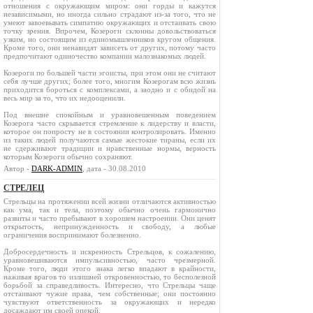
отношения с окружающим миром: они горды и кажутся
независимыми, но иногда сильно страдают из-за того, что не
умеют завоевывать симпатию окружающих и отстаивать свою
точку зрения. Впрочем, Козероги склонны довольствоваться
узким, но состоящим из единомышленников кругом общения.
Кроме того, они ненавидят зависеть от других, потому часто
предпочитают одиночество компании малознакомых людей.
Козероги по большей части эгоисты, при этом они не считают
себя лучше других; более того, многим Козерогам всю жизнь
приходится бороться с комплексами, а заодно и с обидой на
весь мир за то, что их недооценили.
Под внешне спокойным и уравновешенным поведением
Козерога часто скрывается стремление к лидерству и власти,
которое он попросту не в состоянии контролировать. Именно
из таких людей получаются самые жестокие тираны, если их
не сдерживают традиции и нравственные нормы, верность
которым Козероги обычно сохраняют.
Автор -
DARK-ADMIN
, дата - 30.08.2010
СТРЕЛЕЦ
Стрельцы на протяжении всей жизни отличаются активностью
как ума, так и тела, поэтому обычно очень гармонично
развиты и часто пребывают в хорошем настроении. Они ценят
открытость, непринужденность и свободу, а любые
ограничения воспринимают болезненно.
Добросердечность и искренность Стрельцов, к сожалению,
уравновешиваются импульсивностью, часто чрезмерной.
Кроме того, люди этого знака легко впадают в крайности,
наживая врагов то излишней откровенностью, то бесполезной
борьбой за справедливость. Интересно, что Стрельцы чаще
отстаивают чужие права, чем собственные; они постоянно
чувствуют ответственность за окружающих и нередко
досаждают им своей опекой.