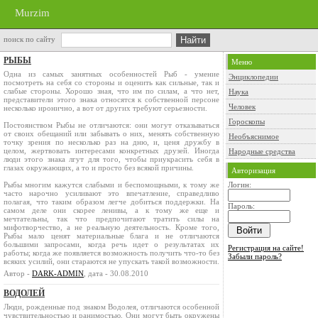
Murzim
поиск по сайту
РЫБЫ
Меню
Одна из самых занятных особенностей Рыб - умение
Энциклопедии
посмотреть на себя со стороны и оценить как сильные, так и
слабые стороны. Хорошо зная, что им по силам, а что нет,
Наука
представители этого знака относятся к собственной персоне
Человек
несколько иронично, а вот от других требуют серьезности.
Гороскопы
Постоянством Рыбы не отличаются: они могут отказываться
от своих обещаний или забывать о них, менять собственную
Необъяснимое
точку зрения по несколько раз на дню, и, ценя дружбу в
целом, жертвовать интересами конкретных друзей. Иногда
Народные средства
люди этого знака лгут для того, чтобы приукрасить себя в
глазах окружающих, а то и просто без всякой причины.
Авторизация
Рыбы многим кажутся слабыми и беспомощными, к тому же
Логин:
часто нарочно усиливают это впечатление, справедливо
полагая, что таким образом легче добиться поддержки. На
Пароль:
самом деле они скорее ленивы, а к тому же еще и
мечтательны, так что предпочитают тратить силы на
мифотворчество, а не реальную деятельность. Кроме того,
Рыбы мало ценят материальные блага и не отличаются
большими запросами, когда речь идет о результатах их
Регистрация на сайте!
работы; когда же появляется возможность получить что-то без
Забыли пароль?
всяких усилий, они стараются не упускать такой возможности.
Автор -
DARK-ADMIN
, дата - 30.08.2010
ВОДОЛЕЙ
Люди, рожденные под знаком Водолея, отличаются особенной
чувствительностью и ранимостью. Они могут быть окружены