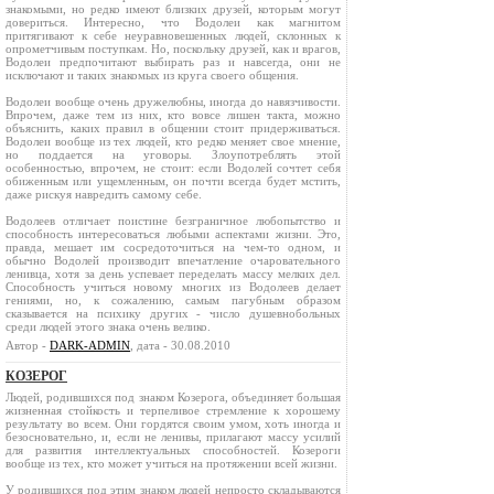
знакомыми, но редко имеют близких друзей, которым могут
довериться. Интересно, что Водолеи как магнитом
притягивают к себе неуравновешенных людей, склонных к
опрометчивым поступкам. Но, поскольку друзей, как и врагов,
Водолеи предпочитают выбирать раз и навсегда, они не
исключают и таких знакомых из круга своего общения.
Водолеи вообще очень дружелюбны, иногда до навязчивости.
Впрочем, даже тем из них, кто вовсе лишен такта, можно
объяснить, каких правил в общении стоит придерживаться.
Водолеи вообще из тех людей, кто редко меняет свое мнение,
но поддается на уговоры. Злоупотреблять этой
особенностью, впрочем, не стоит: если Водолей сочтет себя
обиженным или ущемленным, он почти всегда будет мстить,
даже рискуя навредить самому себе.
Водолеев отличает поистине безграничное любопытство и
способность интересоваться любыми аспектами жизни. Это,
правда, мешает им сосредоточиться на чем-то одном, и
обычно Водолей производит впечатление очаровательного
ленивца, хотя за день успевает переделать массу мелких дел.
Способность учиться новому многих из Водолеев делает
гениями, но, к сожалению, самым пагубным образом
сказывается на психику других - число душевнобольных
среди людей этого знака очень велико.
Автор -
DARK-ADMIN
, дата - 30.08.2010
КОЗЕРОГ
Людей, родившихся под знаком Козерога, объединяет большая
жизненная стойкость и терпеливое стремление к хорошему
результату во всем. Они гордятся своим умом, хоть иногда и
безосновательно, и, если не ленивы, прилагают массу усилий
для развития интеллектуальных способностей. Козероги
вообще из тех, кто может учиться на протяжении всей жизни.
У родившихся под этим знаком людей непросто складываются