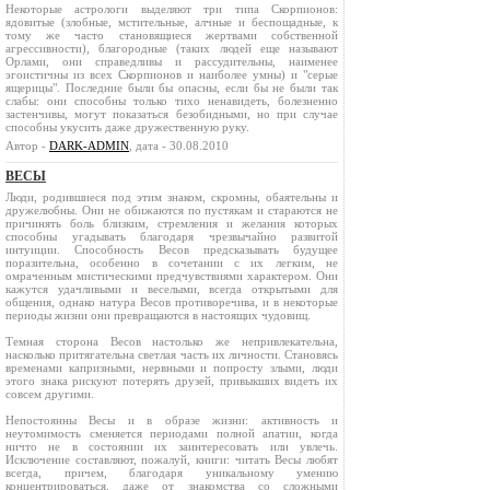
Некоторые астрологи выделяют три типа Скорпионов:
ядовитые (злобные, мстительные, алчные и беспощадные, к
тому же часто становящиеся жертвами собственной
агрессивности), благородные (таких людей еще называют
Орлами, они справедливы и рассудительны, наименее
эгоистичны из всех Скорпионов и наиболее умны) и "серые
ящерицы". Последние были бы опасны, если бы не были так
слабы: они способны только тихо ненавидеть, болезненно
застенчивы, могут показаться безобидными, но при случае
способны укусить даже дружественную руку.
Автор -
DARK-ADMIN
, дата - 30.08.2010
ВЕСЫ
Люди, родившиеся под этим знаком, скромны, обаятельны и
дружелюбны. Они не обижаются по пустякам и стараются не
причинять боль близким, стремления и желания которых
способны угадывать благодаря чрезвычайно развитой
интуиции. Способность Весов предсказывать будущее
поразительна, особенно в сочетании с их легким, не
омраченным мистическими предчувствиями характером. Они
кажутся удачливыми и веселыми, всегда открытыми для
общения, однако натура Весов противоречива, и в некоторые
периоды жизни они превращаются в настоящих чудовищ.
Темная сторона Весов настолько же непривлекательна,
насколько притягательна светлая часть их личности. Становясь
временами капризными, нервными и попросту злыми, люди
этого знака рискуют потерять друзей, привыкших видеть их
совсем другими.
Непостоянны Весы и в образе жизни: активность и
неутомимость сменяется периодами полной апатии, когда
ничто не в состоянии их заинтересовать или увлечь.
Исключение составляют, пожалуй, книги: читать Весы любят
всегда, причем, благодаря уникальному умению
концентрироваться, даже от знакомства со сложными