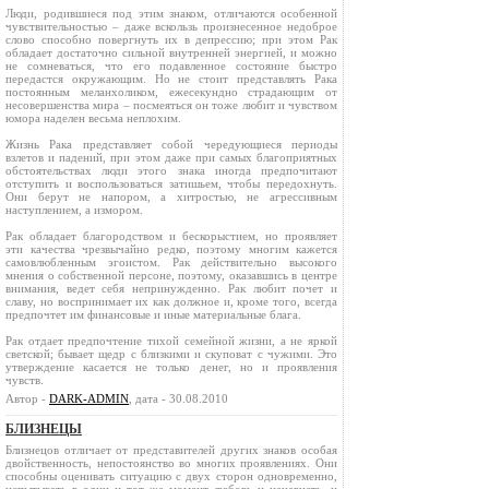
Люди, родившиеся под этим знаком, отличаются особенной
чувствительностью – даже вскользь произнесенное недоброе
слово способно повергнуть их в депрессию; при этом Рак
обладает достаточно сильной внутренней энергией, и можно
не сомневаться, что его подавленное состояние быстро
передастся окружающим. Но не стоит представлять Рака
постоянным меланхоликом, ежесекундно страдающим от
несовершенства мира – посмеяться он тоже любит и чувством
юмора наделен весьма неплохим.
Жизнь Рака представляет собой чередующиеся периоды
взлетов и падений, при этом даже при самых благоприятных
обстоятельствах люди этого знака иногда предпочитают
отступить и воспользоваться затишьем, чтобы передохнуть.
Они берут не напором, а хитростью, не агрессивным
наступлением, а измором.
Рак обладает благородством и бескорыстием, но проявляет
эти качества чрезвычайно редко, поэтому многим кажется
самовлюбленным эгоистом. Рак действительно высокого
мнения о собственной персоне, поэтому, оказавшись в центре
внимания, ведет себя непринужденно. Рак любит почет и
славу, но воспринимает их как должное и, кроме того, всегда
предпочтет им финансовые и иные материальные блага.
Рак отдает предпочтение тихой семейной жизни, а не яркой
светской; бывает щедр с близкими и скуповат с чужими. Это
утверждение касается не только денег, но и проявления
чувств.
Автор -
DARK-ADMIN
, дата - 30.08.2010
БЛИЗНЕЦЫ
Близнецов отличает от представителей других знаков особая
двойственность, непостоянство во многих проявлениях. Они
способны оценивать ситуацию с двух сторон одновременно,