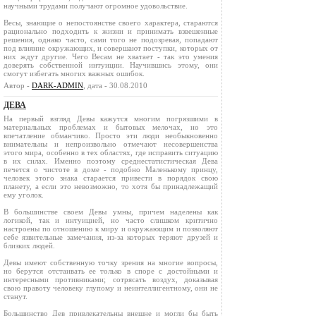
научными трудами получают огромное удовольствие.
Весы, знающие о непостоянстве своего характера, стараются
рационально подходить к жизни и принимать взвешенные
решения, однако часто, сами того не подозревая, попадают
под влияние окружающих, и совершают поступки, которых от
них ждут другие. Чего Весам не хватает - так это умения
доверять собственной интуиции. Научившись этому, они
смогут избегать многих важных ошибок.
Автор -
DARK-ADMIN
, дата - 30.08.2010
ДЕВА
На первый взгляд Девы кажутся многим погрязшими в
материальных проблемах и бытовых мелочах, но это
впечатление обманчиво. Просто эти люди необыкновенно
внимательны и непроизвольно отмечают несовершенства
этого мира, особенно в тех областях, где исправить ситуацию
в их силах. Именно поэтому среднестатистическая Дева
печется о чистоте в доме - подобно Маленькому принцу,
человек этого знака старается привести в порядок свою
планету, а если это невозможно, то хотя бы принадлежащий
ему уголок.
В большинстве своем Девы умны, причем наделены как
логикой, так и интуицией, но часто слишком критично
настроены по отношению к миру и окружающим и позволяют
себе язвительные замечания, из-за которых теряют друзей и
близких людей.
Девы имеют собственную точку зрения на многие вопросы,
но берутся отстаивать ее только в споре с достойными и
интересными противниками; сотрясать воздух, доказывая
свою правоту человеку глупому и неинтеллигентному, они не
станут.
Большинство Дев привлекательны внешне и могли бы быть