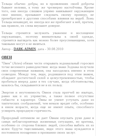
Тельцы обычно добры, но в проявлениях своей доброты
бывают неловки, к тому же чрезмерно настойчивы. Кроме
того, они иногда слишком упрямо навязывают окружающим
свое мнение, призывают следовать своему примеру, не
пренебрегают и другими способами влияния на людей. Ложь
Тельцы ненавидят, но иногда все же прибегают к ней, причем,
как правило, их слова внушают доверие.
Тельцы стремятся заслужить уважение и восхищение
окружающих, поэтому внимательны к своей одежде,
стремятся выглядеть как можно более преуспевающими, хотя
таковыми могут и не являться.
Автор -
DARK-ADMIN
, дата - 30.08.2010
ОВЕН
"Овен" (Aries) обязан чести открывать зодиакальный гороскоп
точке весеннего равноденствия: когда знаки Зодиака получили
свои современные названия, она находилась именно в этом
созвездии. Между тем, люди, родившиеся под этим знаком,
обладают достаточной силой и целеустремленностью, чтобы
пробиться вперед даже в тех случаях, когда обстоятельства,
казалось бы, складываются не в их пользу.
Энергия и неутомимость Овнов стала притчей во язытцах,
равно как и их упрямство, а также полное отсутствие
гибкости в характере. Овны не умеют уступать даже из
тактических соображений, чем немало вредят себе, особенно
в юном возрасте, когда еще не имеют опыта, способного
усмирить природную горячность.
Природный оптимизм не дает Овнам опускать руки даже в
самых неблагоприятных жизненных ситуациях, но критика,
особенно со стороны близких людей, способна выбить их из
колеи: будучи тщеславными, люди этого знака нуждаются в
постоянном поощрении и признании своих заслуг.