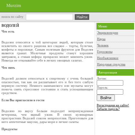
Murzim
поиск по сайту
ВОДОЛЕЙ
Меню
Что есть
Энциклопедии
Наука
Водолеи относятся к той категории людей, которым стоит
Человек
исключить из своего рациона все сладкое – торты, булочки,
конфеты и пирожные. Самым полезным фруктом для Водолея
Гороскопы
является гранат. Молочные продукты станут хорошим
завтраком, а стакан кефира прекрасно может заменить ужин.
Необъяснимое
Никогда не отказывайте себе в легких овощных салатах.
Народные средства
Что пить
Авторизация
Водолей должен относиться к спиртному с очень большой
Логин:
опасностью, так как он расшатывает его и без того слабую
нервную систему. Немного шампанского или мускаты могут
Пароль:
помочь снять стрессовое состояние и стать успокаивающим
средством.
Если Вы пригласили в гости
Регистрация на сайте!
Забыли пароль?
Водолею по вкусу больше подходит непринужденная
вечеринка, чем званый ужин. В своих кулинарных
пристрастиях Водолей совсем неприхотлив. Приготовьте для
него аппетитные закуски, дары моря и легкие салаты.
Продукты