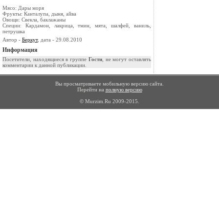
Мясо: Дары моря
Фрукты: Канталупа, дыня, айва
Овощи: Свекла, баклажаны
Специи: Кардамон, лакрица, тмин, мята, шалфей, ваниль,
петрушка
Автор -
Беркут
, дата - 29.08.2010
Информация
Посетители, находящиеся в группе
Гости
, не могут оставлять
комментарии к данной публикации.
Вы просматриваете мобильную версию сайта.
Перейти на
полную версию
© Murzim.Ru 2009-2015.