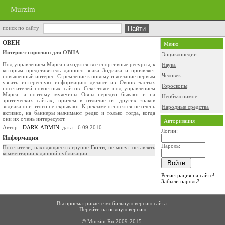
Murzim
поиск по сайту
ОВЕН
Меню
Интернет гороскоп для ОВНА
Энциклопедии
Под управлением Марса находятся все спортивные ресурсы, к
Наука
которым представитель данного знака Зодиака и проявляет
Человек
повышенный интерес. Стремление к новому и желание первым
узнать интересную информацию делают из Овнов частых
Гороскопы
посетителей новостных сайтов. Секс тоже под управлением
Марса, а поэтому мужчины Овны нередко бывают и на
Необъяснимое
эротических сайтах, причем в отличие от других знаков
зодиака они этого не скрывают. К рекламе относятся не очень
Народные средства
активно, на баннеры нажимают редко и только тогда, когда
они их очень интересуют.
Авторизация
Автор -
DARK-ADMIN
, дата - 6.09.2010
Логин:
Информация
Пароль:
Посетители, находящиеся в группе
Гости
, не могут оставлять
комментарии к данной публикации.
Регистрация на сайте!
Забыли пароль?
Вы просматриваете мобильную версию сайта.
Перейти на
полную версию
© Murzim.Ru 2009-2015.