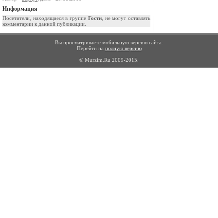
Информация
Посетители, находящиеся в группе
Гости
, не могут оставлять
комментарии к данной публикации.
Вы просматриваете мобильную версию сайта.
Перейти на
полную версию
© Murzim.Ru 2009-2015.