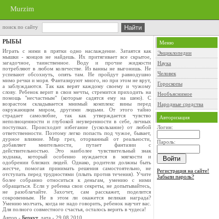
Murzim
поиск по сайту
РЫБЫ
Меню
Играть с ними в прятки одно наслаждение. Затаятся как
Энциклопедии
мышки - концов не найдешь. Их притягивает все скрытое,
загадочное, таинственное. Воду и прочие жидкости
Наука
потребляют в любом количестве. Из ванны не выгонишь. Не
Человек
успевают обсохнуть, опять там. Не пройдут равнодушно
мимо речки и моря. Фантазируют много, но при этом не врут,
Гороскопы
а заблуждаются. Так как верят каждому своему и чужому
слову. Ребенок верит в свои мечты, стремится приходить на
Необъяснимое
помощь "несчастным" (которые садятся ему на шею). С
возрастом складывается мнимый комплекс вины перед
Народные средства
окружающим миром, другими людьми. От этого тайно
страдает самолюбие, так как утверждается чувство
Авторизация
неполноценности и глубокой неуверенности в себе, личных
поступках. Происходит избегание (ускользание) от любой
Логин:
ответственности. Поэтому легко попасть под чужое, бывает,
дурное влияние. Мир грез, оторванный от реальности,
Пароль:
добавляет мнительности, путает фантазии с
действительностью. Это наиболее чувствительный знак
зодиака, который особенно нуждается в мягкости и
одобрении близких людей. Однако, родители должны быть
жестче, помогая принимать решения самостоятельно, не
Регистрация на сайте!
отступать перед трудностями (плыть против течения). Учите
Забыли пароль?
более собранно относиться к деньгам, умению с ними
обращаться. Если у ребенка свои секреты, не допытывайтесь,
не разоблачайте. Захочет, сам расскажет, поделится
сокровенным. Не в этом ли окажется великая награда?
Умению молчать, когда не надо говорить, ребенок научит вас.
Для полного совместного счастья, осталось верить в чудеса!
Автор -
Беркут
, дата - 29.08.2010