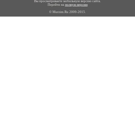
Вы просматриваете мобильную версию сайта.
Перейти на
полную версию
© Murzim.Ru 2009-2015.