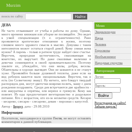
Murzim
поиск по сайту
ДЕВА
Меню
Не часто отлынивают от учебы и работы по дому. Однако,
Энциклопедии
много времени книжкам или уборке не посвящайте. Это ведет
к узкой специализации (т. е. ограниченности). Рано
Наука
проявляется критическое отношение к жизни, поэтому
Человек
слишком много здравого смысла в мыслях. Девушка с таким
интеллектом может остаться старой девой. Кому умная жена
Гороскопы
нужна? А парень - только в ратном труде найдет свое счастье.
Впрочем, природная застенчивость, смахивающая на
Необъяснимое
кокетство, их выручает. Но даже смазливые мальчики и
девочки сомневаются в своей привлекательности. Поэтому
Народные средства
хвалите их, убеждайте, что они милы, добры, веселы.
Обаятельны и хорошо выглядят. Они не зазнаются и не станут
Авторизация
хуже. Проявляйте больше душевной теплоты, даже если на
вид ребенок кажется мало эмоциональным. Впрочем, так и
Логин:
есть (по Солнечному знаку). Ну ничего, зато блюдут твердый
распорядок дня, могут цветочки вовремя полить, маму с днем
Пароль:
рождения поздравить. Cреди дев встречаются две крайности -
или аккуратны и опрятны, или неряхи и грязнули. Кому как
повезет. Из еды предпочитают вегетарианство и раздельное
питание. Кто с возрастом, кто из-за нехватки средств. Кесарю
- кесарево; слесарю - слесарево; девам - пирожки с капустой.
Регистрация на сайте!
Автор -
Беркут
, дата - 29.08.2010
Забыли пароль?
Информация
Посетители, находящиеся в группе
Гости
, не могут оставлять
комментарии к данной публикации.