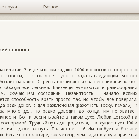
не науки
Разное
кий гороскоп
нательные. Эти детишечки задают 1000 вопросов со скоростью
ь ответы, т. к. главное - успеть задать следующий. Быстро
отает на износ. Стрессы возникают из-за непонимания каких-
а обходитесь легкими. Близнецы нуждаются в разнообразии
ом, скучающем состоянии. Незанятость - начало всяких
ется способность врать просто так, но чтобы все поверили.
а ради денег, а для развлечения (разогнать тоску, печаль). К
 за много дел, но редко доводит до конца. Им не хватает
чности. Вот и воспитывайте в таком духе. Любви детской на
еоспоримой. Трудный путь для родителя, т. к. существует 100 и
нятия - даже заснуть. Только не это! Им требуется больше
е бегает по квартире, как метеор, чем сидит в углу и прячется