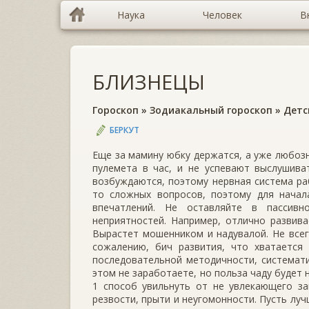
Наука
Человек
В
БЛИЗНЕЦЫ
Гороскоп
»
Зодиакальный гороскоп
»
Детс
БЕРКУТ
Еще за мамину юбку держатся, а уже любоз
пулемета в час, и не успевают выслушиват
возбуждаются, поэтому нервная система раб
то сложных вопросов, поэтому для начал
впечатлений. Не оставляйте в пассивн
неприятностей. Например, отлично развива
Вырастет мошенником и надувалой. Не всегд
сожалению, бич развития, что хватается
последовательной методичности, системати
этом не заработаете, но польза чаду будет н
1 способ увильнуть от не увлекающего за
резвости, прыти и неугомонности. Пусть лучш