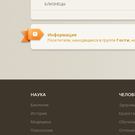
БЛИЗНЕЦЫ
Информация
Посетители, находящиеся в группе
Гости
, 
НАУКА
ЧЕЛОВ
Биология
Здоров
История
Красота
Медицина
Обучен
Психология
Отноше