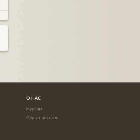
О НАС
Мурзим
Обратная связь