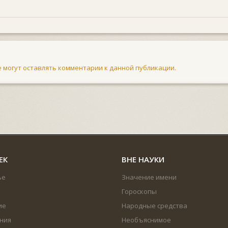
не могут оставлять комментарии к данной публикации.
ЕК
ВНЕ НАУКИ
ье
Значение имени
Гороскопы
ие
Народные средства
ния
Необъяснимое