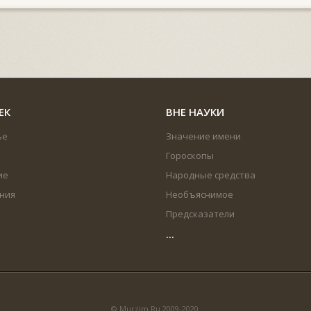
ЕК
ВНЕ НАУКИ
ье
Значение имени
Гороскопы
ие
Народные средства
ния
Необъяснимое
Предсказатели
...
© Murzim.Ru 2009-2020.