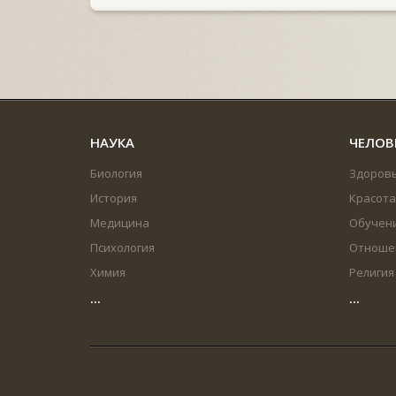
НАУКА
ЧЕЛОВ
Биология
Здоров
История
Красота
Медицина
Обучен
Психология
Отноше
Химия
Религия
...
...