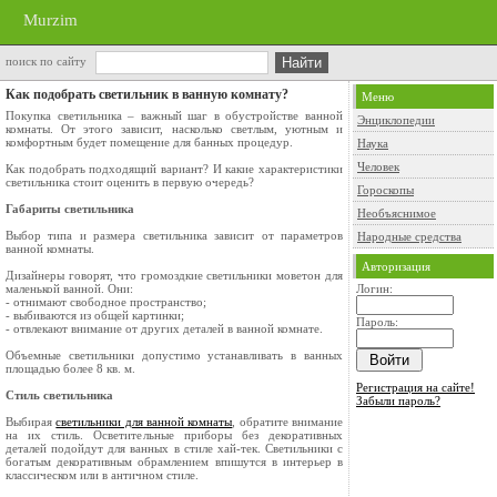
Murzim
поиск по сайту
Как подобрать светильник в ванную комнату?
Меню
Покупка светильника – важный шаг в обустройстве ванной
Энциклопедии
комнаты. От этого зависит, насколько светлым, уютным и
комфортным будет помещение для банных процедур.
Наука
Человек
Как подобрать подходящий вариант? И какие характеристики
светильника стоит оценить в первую очередь?
Гороскопы
Габариты светильника
Необъяснимое
Выбор типа и размера светильника зависит от параметров
Народные средства
ванной комнаты.
Авторизация
Дизайнеры говорят, что громоздкие светильники моветон для
маленькой ванной. Они:
Логин:
- отнимают свободное пространство;
- выбиваются из общей картинки;
Пароль:
- отвлекают внимание от других деталей в ванной комнате.
Объемные светильники допустимо устанавливать в ванных
площадью более 8 кв. м.
Регистрация на сайте!
Стиль светильника
Забыли пароль?
Выбирая
светильники для ванной комнаты
, обратите внимание
на их стиль. Осветительные приборы без декоративных
деталей подойдут для ванных в стиле хай-тек. Светильники с
богатым декоративным обрамлением впишутся в интерьер в
классическом или в античном стиле.