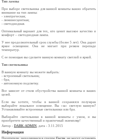
Тип лампы
При выборе светильника для ванной комнаты важно обратить
внимание на тип лампы:
- электрическая;
- люминесцентная;
- светодиодная.
Оптимальный вариант для тех, кто ценит высокое качество и
комфорт – светодиодная лампа.
У нее продолжительный срок службы (более 5 лет). Она дарит
яркое освещение. Она не мигает при резком перепаде
температур.
С ее помощью вы сделаете ванную комнату светлой и яркой.
Тип светильника
В ванную комнату вы можете выбрать:
- встроенный светильник;
- бра;
- автономную подсветку.
Все зависит от стиля обустройства ванной комнаты и ваших
целей.
Если вы хотите, чтобы в ванной сохранялся полумрак
выбирайте локальное освещение. Вы «за» светлую ванную?
Устанавливайте встроенные светильники или бра.
Выбирайте светильники в ванной комнаты с умом, и вы
приобретете качественный и практичный экземпляр!
Автор -
DARK-ADMIN
, дата - 3.11.2015
Информация
Посетители, находящиеся в группе
Гости
, не могут оставлять