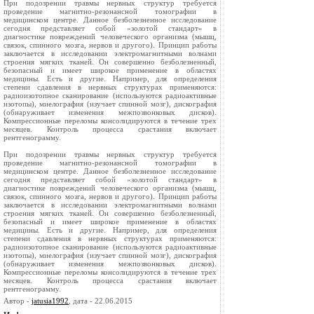
При подозрении травмы нервных структур требуется
проведение магнитно-резонансной томографии в
медицинском центре. Данное безболезненное исследование
сегодня представляет собой «золотой стандарт» в
диагностике повреждений человеческого организма (мышц,
связок, спинного мозга, нервов и другого). Принцип работы
заключается в исследовании электромагнитными волнами
строения мягких тканей. Он совершенно безболезненный,
безопасный и имеет широкое применение в областях
медицины. Есть и другие. Например, для определения
степени сдавления в нервных структурах применяются:
радиоизотопное сканирование (используются радиоактивные
изотопы), миелография (изучает спинной мозг), дискография
(обнаруживает изменения межпозвонковых дисков).
Компрессионные переломы консолидируются в течение трех
месяцев. Контроль процесса срастания включает
рентгенограмму.
При подозрении травмы нервных структур требуется
проведение магнитно-резонансной томографии в
медицинском центре. Данное безболезненное исследование
сегодня представляет собой «золотой стандарт» в
диагностике повреждений человеческого организма (мышц,
связок, спинного мозга, нервов и другого). Принцип работы
заключается в исследовании электромагнитными волнами
строения мягких тканей. Он совершенно безболезненный,
безопасный и имеет широкое применение в областях
медицины. Есть и другие. Например, для определения
степени сдавления в нервных структурах применяются:
радиоизотопное сканирование (используются радиоактивные
изотопы), миелография (изучает спинной мозг), дискография
(обнаруживает изменения межпозвонковых дисков).
Компрессионные переломы консолидируются в течение трех
месяцев. Контроль процесса срастания включает
рентгенограмму.
Автор -
jatusia1992
, дата - 22.06.2015