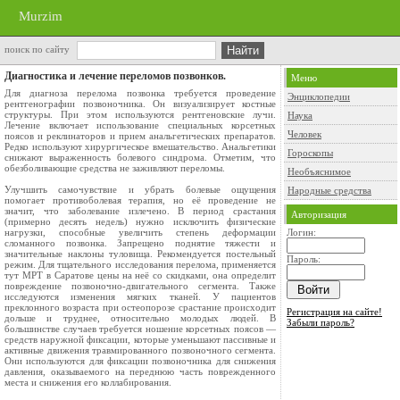
Murzim
поиск по сайту
Диагностика и лечение переломов позвонков.
Меню
Для диагноза перелома позвонка требуется проведение
Энциклопедии
рентгенографии позвоночника. Он визуализирует костные
структуры. При этом используются рентгеновские лучи.
Наука
Лечение включает использование специальных корсетных
Человек
поясов и реклинаторов и прием анальгетических препаратов.
Редко используют хирургическое вмешательство. Анальгетики
Гороскопы
снижают выраженность болевого синдрома. Отметим, что
обезболивающие средства не заживляют переломы.
Необъяснимое
Улучшить самочувствие и убрать болевые ощущения
Народные средства
помогает противоболевая терапия, но её проведение не
значит, что заболевание излечено. В период срастания
Авторизация
(примерно десять недель) нужно исключить физические
нагрузки, способные увеличить степень деформации
Логин:
сломанного позвонка. Запрещено поднятие тяжести и
значительные наклоны туловища. Рекомендуется постельный
Пароль:
режим. Для тщательного исследования перелома, применяется
тут МРТ в Саратове цены на неё со скидками, она определит
повреждение позвоночно-двигательного сегмента. Также
исследуются изменения мягких тканей. У пациентов
преклонного возраста при остеопорозе срастание происходит
Регистрация на сайте!
дольше и труднее, относительно молодых людей. В
Забыли пароль?
большинстве случаев требуется ношение корсетных поясов —
средств наружной фиксации, которые уменьшают пассивные и
активные движения травмированного позвоночного сегмента.
Они используются для фиксации позвоночника для снижения
давления, оказываемого на переднюю часть поврежденного
места и снижения его коллабирования.