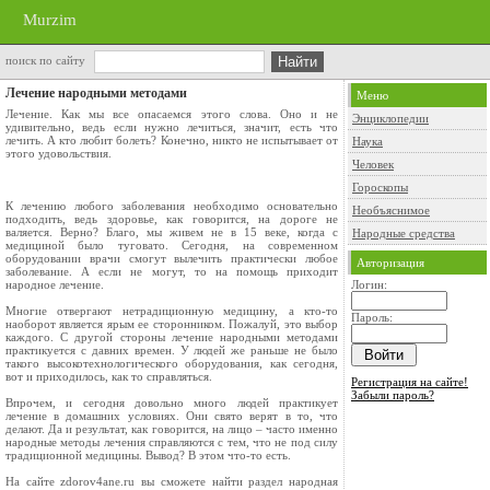
Murzim
поиск по сайту
Лечение народными методами
Меню
Лечение. Как мы все опасаемся этого слова. Оно и не
Энциклопедии
удивительно, ведь если нужно лечиться, значит, есть что
лечить. А кто любит болеть? Конечно, никто не испытывает от
Наука
этого удовольствия.
Человек
Гороскопы
К лечению любого заболевания необходимо основательно
Необъяснимое
подходить, ведь здоровье, как говорится, на дороге не
валяется. Верно? Благо, мы живем не в 15 веке, когда с
Народные средства
медициной было туговато. Сегодня, на современном
оборудовании врачи смогут вылечить практически любое
Авторизация
заболевание. А если не могут, то на помощь приходит
народное лечение.
Логин:
Многие отвергают нетрадиционную медицину, а кто-то
Пароль:
наоборот является ярым ее сторонником. Пожалуй, это выбор
каждого. С другой стороны лечение народными методами
практикуется с давних времен. У людей же раньше не было
такого высокотехнологического оборудования, как сегодня,
вот и приходилось, как то справляться.
Регистрация на сайте!
Забыли пароль?
Впрочем, и сегодня довольно много людей практикует
лечение в домашних условиях. Они свято верят в то, что
делают. Да и результат, как говорится, на лицо – часто именно
народные методы лечения справляются с тем, что не под силу
традиционной медицины. Вывод? В этом что-то есть.
На сайте zdorov4ane.ru вы сможете найти раздел народная