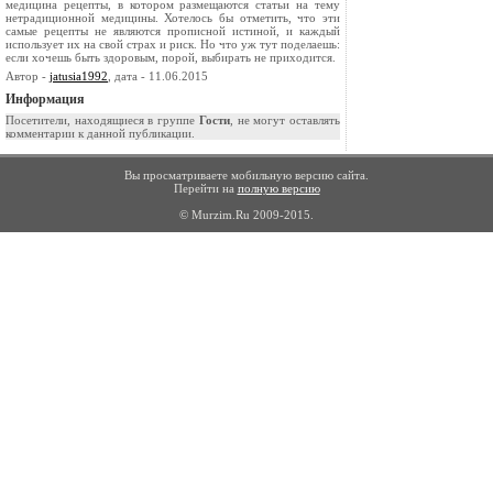
медицина рецепты, в котором размещаются статьи на тему
нетрадиционной медицины. Хотелось бы отметить, что эти
самые рецепты не являются прописной истиной, и каждый
использует их на свой страх и риск. Но что уж тут поделаешь:
если хочешь быть здоровым, порой, выбирать не приходится.
Автор -
jatusia1992
, дата - 11.06.2015
Информация
Посетители, находящиеся в группе
Гости
, не могут оставлять
комментарии к данной публикации.
Вы просматриваете мобильную версию сайта.
Перейти на
полную версию
© Murzim.Ru 2009-2015.