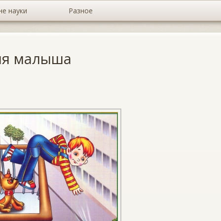
не науки
Разное
ля малыша