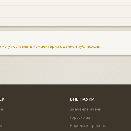
не могут оставлять комментарии к данной публикации.
ЕК
ВНЕ НАУКИ
ье
Значение имени
Гороскопы
ие
Народные средства