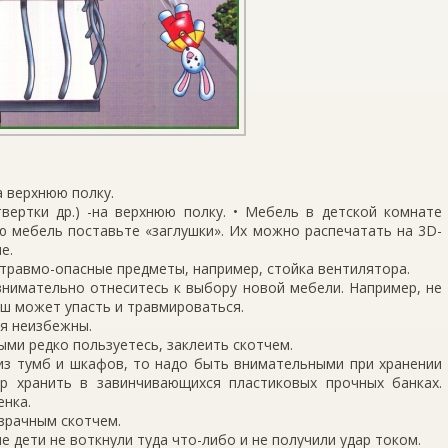
а верхнюю полку.
вертки др.) -на верхнюю полку. • Мебель в детской комнате
ю мебель поставьте «заглушки». Их можно распечатать на 3D-
е.
 травмо-опасные предметы, например, стойка вентилятора.
 внимательно отнеситесь к выбору новой мебели. Например, не
ыш может упасть и травмироваться.
ия неизбежны.
ыми редко пользуетесь, заклеить скотчем.
 из тумб и шкафов, то надо быть внимательными при хранении
ар хранить в завинчивающихся пластиковых прочных банках.
енка.
зрачным скотчем.
е дети не воткнули туда что-либо и не получили удар током.