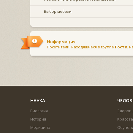
Выбор мебели
Информация
Посетители, находящиеся в группе
Гости
, 
НАУКА
ЧЕЛОВ
Биология
Здоров
История
Красота
Медицина
Обучен