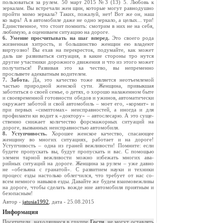
пользоваться за рулем. 50 март 2015 №3 (13) 5. Любовь к
зеркалам. Вы встречали жен­ щин, которые могут равнодушно
пройти мимо зеркала? Таких, пожалуй, нет! Вот же он, наш
ко­ зырь! А в автомобиле даже не одно зеркало, а це­лых... три!
Единственное, что стоит помнить: смотрим в них не на себя,
любимую, а оцениваем ситуацию на дороге.
6. Умение просчитывать на шаг вперед.
Это своего рода
жизненная хитрость, и большинство женщин ею владеют
виртуозно! Вы­ ехав на перекресток, подумайте, как может
даль­ ше развиваться ситуация, в какие стороны тро­ нутся
другие участники дорожного движения и что из этого может
получиться! Развивая это ка­ чество, вы непременно
прослывете адекватным водителем.
7. Забота.
Да, это качество тоже является не­отъемлемой
частью природной женской сути. Женщина, привыкшая
заботиться о своей семье, о детях, о хорошо налаженном быте
и своевре­менной готовности обедов и ужинов, автомати­чески
окружает заботой и свой автомобиль – моет его, «кормит» и
при первых «симптомах» неисправностей, а иногда и для
профилакти­ ки водит к «доктору» – автослесарю. А это суще­
ственно снижает количество форс­мажорных си­туаций на
дороге, вызванных неисправностью автомобиля.
8. Уступчивость.
Хорошее женское качество, спасающее
женщину во многих ситуациях, рабо­тает и на дороге!
Уступчивость – одна из граней вежливости! Помните: если
будете пропускать вы, будут пропускать и вас. С помощью
элемен­ тарной вежливости можно избежать многих ава­
рийных ситуаций на дороге. Женщина за рулем – уже давно
не «обезьяна с гранатой». С развитием науки и техники
процесс езды настолько облегчился, что требует от нас со­
всем немного навыков езды. Давайте же будем взаимовежливы
на дороге, чтобы сделать вожде­ ние автомобиля приятным и
безопасным!
Автор -
jatusia1992
, дата - 25.08.2015
Информация
Посетители, находящиеся в группе
Гости
, не могут оставлять