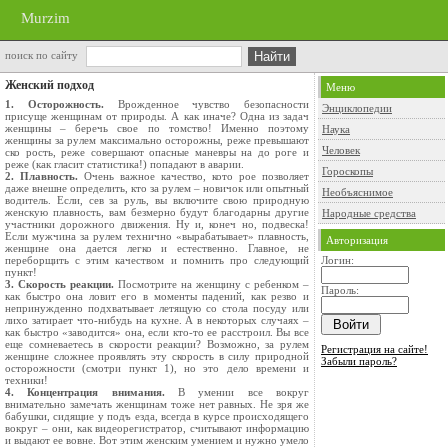
Murzim
поиск по сайту
Женский подход
Меню
1. Осторожность.
Врожденное чувство безо­пасности
Энциклопедии
присуще женщинам от природы. А как иначе? Одна из задач
женщины – беречь свое по­ томство! Именно поэтому
Наука
женщины за рулем максимально осторожны, реже превышают
Человек
ско­ рость, реже совершают опасные маневры на до­ роге и
реже (как гласит статистика!) попадают в аварии.
Гороскопы
2. Плавность.
Очень важное качество, кото­ рое позволяет
даже внешне определить, кто за ру­лем – новичок или опытный
Необъяснимое
водитель. Если, сев за руль, вы включите свою природную
женскую плавность, вам безмерно будут благодарны дру­гие
Народные средства
участники дорожного движения. Ну и, конеч­ но, подвеска!
Если мужчина за рулем технично «вырабатывает» плавность,
Авторизация
женщине она дается легко и естественно. Главное, не
переборщить с этим качеством и помнить про следующий
Логин:
пункт!
3. Скорость реакции.
Посмотрите на жен­щину с ребенком –
Пароль:
как быстро она ловит его в мо­менты падений, как резво и
непринужденно под­хватывает летящую со стола посуду или
лихо затирает что-нибудь на кухне. А в некоторых слу­чаях –
как быстро «заводится» она, если кто-то ее расстроил. Вы все
еще сомневаетесь в скорости реакции? Возможно, за рулем
Регистрация на сайте!
женщине сложнее проявлять эту скорость в силу природной
Забыли пароль?
осто­рожности (смотри пункт 1), но это дело времени и
техники!
4. Концентрация внимания.
В умении все вокруг
внимательно замечать женщинам тоже нет равных. Не зря же
бабушки, сидящие у подъ­ езда, всегда в курсе происходящего
вокруг – они, как видеорегистратор, считывают информацию
и выдают ее вовне. Вот этим женским умением и нужно умело