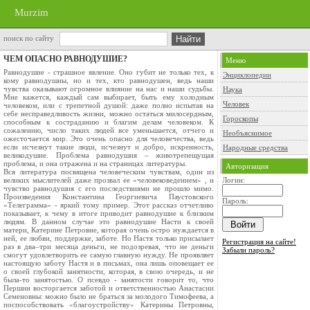
Murzim
поиск по сайту
ЧЕМ ОПАСНО РАВНОДУШИЕ?
Меню
Равнодушие - страшное явление. Оно губит не только тех, к
Энциклопедии
кому равнодушны, но и тех, кто равнодушен, ведь наши
чувства оказывают огромное влияние на нас и наши судьбы.
Наука
Мне кажется, каждый сам выбирает, быть ему холодным
Человек
человеком, или с трепетной душой: даже полно испытав на
себе несправедливость жизни, можно остаться милосердным,
Гороскопы
способным к состраданию и благим делам человеком. К
сожалению, число таких людей все уменьшается, отчего и
Необъяснимое
ожесточается мир. Это очень опасно для человечества, ведь
если исчезнут такие люди, исчезнут и добро, искренность,
Народные средства
великодушие. Проблема равнодушия – животрепещущая
проблема, и она отражена и на страницах литературы.
Авторизация
Вся литература посвящена человеческим чувствам, один из
великих мыслителей даже прозвал ее «человековедением» , и
Логин:
чувство равнодушия с его последствиями не прошло мимо.
Произведения Константина Георгиевича Паустовского
Пароль:
«Телеграмма» - яркий тому пример. Этот рассказ отчетливо
показывает, к чему в итоге приводит равнодушие к близким
людям. В данном случае это равнодушие Насти к своей
матери, Катерине Петровне, которая очень остро нуждается в
ней, ее любви, поддержке, заботе. Но Настя только присылает
Регистрация на сайте!
раз в два–три месяца деньги, не подозревая, что не деньги
Забыли пароль?
смогут удовлетворить ее самую главную нужду. Не проявляет
настоящую заботу Настя и в письмах, она лишь оповещает ее
о своей глубокой занятности, которая, в свою очередь, и не
была-то занятостью. О псевдо - занятости говорит то, что
Першин восторгается заботой и ответственностью Анастасии
Семеновны: можно было не браться за молодого Тимофеева, а
поспособствовать «благоустройству» Катерины Петровны,