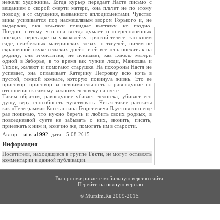
нежели художника. Когда курьер передает Насте письмо с
вещанием о скорой смерти матери, она плачет не по этому
поводу, а от смущения, вызванного аплодисментами. Чувство
вины усиливается под насмешливым взором Горького и, не
выдержав, она все-таки покидает выставку, но поздно.
Поздно, потому что она всегда думает о «переполненных
поездах, пересадке на узкоколейку, тряской телеге, засохшем
саде, неизбежных материнских слезах, о тягучей, ничем не
скрашенной скуке сельских дней», и ей все лень поехать к на
родину, она эгоистична, не понимает, как тяжело матери
одной в Заборье, в то время как чужие люди, Манюшка и
Тихон, жалеют и помогают старушке. На похороны Настя не
успевает, она оплакивает Катерину Петровну всю ночь в
пустой, темной комнате, которую покинула жизнь. Это ее
приговор, приговор за невнимательность и равнодушие по
отношению к самому важному человеку на свете.
Таким образом, равнодушие убивает человека, убивает его
душу, веру, способность чувствовать. Читая такие рассказы
как «Телеграмма» Константина Георгиевича Паустовского еще
раз понимаю, что нужно беречь и любить своих родных, в
повседневной суете не забывать о них, звонить, писать,
приезжать к ним и, конечно же, помогать им в старости.
Автор -
jatusia1992
, дата - 5.08.2015
Информация
Посетители, находящиеся в группе
Гости
, не могут оставлять
комментарии к данной публикации.
Вы просматриваете мобильную версию сайта.
Перейти на
полную версию
© Murzim.Ru 2009-2015.