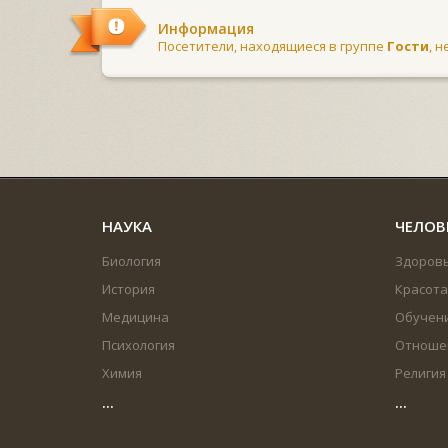
Информация
Посетители, находящиеся в группе
Гости
, 
НАУКА
ЧЕЛОВ
Биология
Здоров
История
Красота
Медицина
Обучен
Психология
Отноше
Химия
Религия
...
...