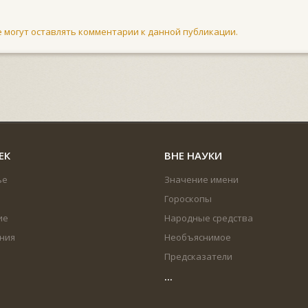
не могут оставлять комментарии к данной публикации.
ЕК
ВНЕ НАУКИ
ье
Значение имени
Гороскопы
ие
Народные средства
ния
Необъяснимое
Предсказатели
...