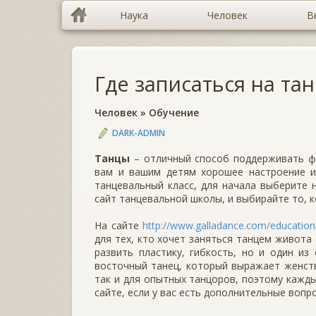
Наука
Человек
В
Где записаться на та
Человек
»
Обучение
DARK-ADMIN
Танцы
– отличный способ поддерживать фи
вам и вашим детям хорошее настроение и 
танцевальный класс, для начала выберите 
сайт танцевальной школы, и выбирайте то, 
На сайте
http://www.galladance.com/education
для тех, кто хочет заняться танцем живота 
развить пластику, гибкость, но и один из
восточный танец, который выражает женств
так и для опытных танцоров, поэтому кажды
сайте, если у вас есть дополнительные вопр