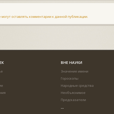
не могут оставлять комментарии к данной публикации.
ЕК
ВНЕ НАУКИ
ье
Значение имени
Гороскопы
ие
Народные средства
ния
Необъяснимое
Предсказатели
...