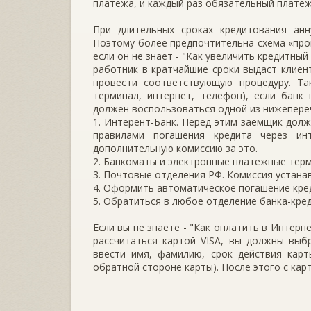
платежа, и каждый раз обязательный плате
При длительных сроках кредитования анн
Поэтому более предпочтительна схема «про
если он не знает - "Как увеличить кредитный
работник в кратчайшие сроки выдаст клие
провести соответствующую процедуру. Та
терминал, интернет, телефон), если банк
должен воспользоваться одной из нижепереч
1. Интерент-Банк. Перед этим заемщик долж
правилами погашения кредита через ин
дополнительную комиссию за это.
2. Банкоматы и электронные платежные тер
3. Почтовые отделения РФ. Комиссия устан
4. Оформить автоматическое погашение кред
5. Обратиться в любое отделение банка-кре
Если вы не знаете - "Как оплатить в Интер
рассчитаться картой VISA, вы должны выб
ввести имя, фамилию, срок действия карт
обратной стороне карты). После этого с кар