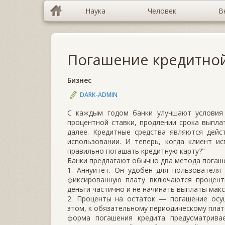
Наука
Человек
В
Погашение кредитно
Бизнес
DARK-ADMIN
С каждым годом банки улучшают условия 
процентной ставки, продлении срока выпла
далее. Кредитные средства являются дей
использовании. И теперь, когда клиент и
правильно погашать кредитную карту?"
Банки предлагают обычно два метода погаше
1. Аннуитет. Он удобен для пользователя
фиксированную плату включаются процен
деньги частично и не начинать выплаты ма
2. Проценты на остаток — погашение осу
этом, к обязательному периодическому плат
форма погашения кредита предусматрива