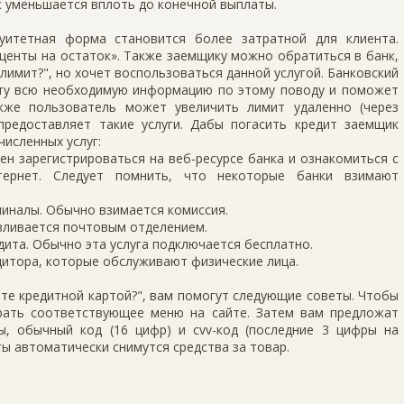
ж уменьшается вплоть до конечной выплаты.
уитетная форма становится более затратной для клиента.
центы на остаток». Также заемщику можно обратиться в банк,
 лимит?", но хочет воспользоваться данной услугой. Банковский
нту всю необходимую информацию по этому поводу и поможет
кже пользователь может увеличить лимит удаленно (через
 предоставляет такие услуги. Дабы погасить кредит заемщик
исленных услуг:
ен зарегистрироваться на веб-ресурсе банка и ознакомиться с
тернет. Следует помнить, что некоторые банки взимают
миналы. Обычно взимается комиссия.
авливается почтовым отделением.
ита. Обычно эта услуга подключается бесплатно.
дитора, которые обслуживают физические лица.
нете кредитной картой?", вам помогут следующие советы. Чтобы
рать соответствующее меню на сайте. Затем вам предложат
ы, обычный код (16 цифр) и cvv-код (последние 3 цифры на
ты автоматически снимутся средства за товар.