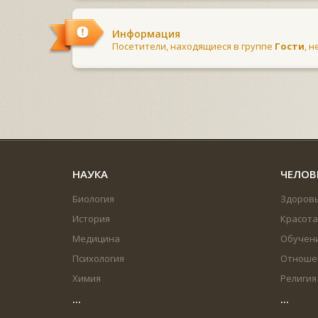
Информация
Посетители, находящиеся в группе
Гости
, 
НАУКА
ЧЕЛОВ
Биология
Здоров
История
Красота
Медицина
Обучен
Психология
Отноше
Химия
Религия
...
...