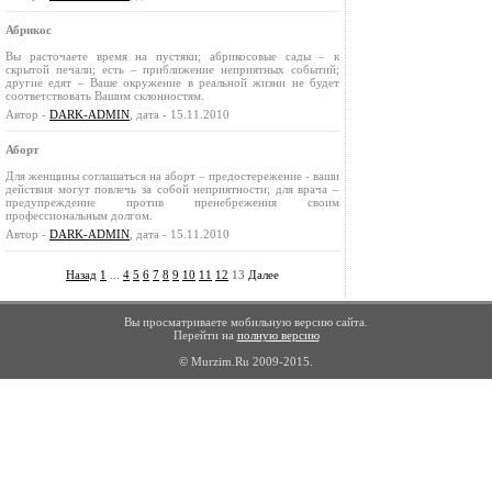
Абрикос
Вы расточаете время на пустяки; абрикосовые сады – к
скрытой печали; есть – приближение неприятных событий;
другие едят – Ваше окружение в реальной жизни не будет
соответствовать Вашим склонностям.
Автор -
DARK-ADMIN
, дата - 15.11.2010
Аборт
Для женщины соглашаться на аборт – предостережение - ваши
действия могут повлечь за собой неприятности; для врача –
предупреждение против пренебрежения своим
профессиональным долгом.
Автор -
DARK-ADMIN
, дата - 15.11.2010
Назад
1
...
4
5
6
7
8
9
10
11
12
13
Далее
Вы просматриваете мобильную версию сайта.
Перейти на
полную версию
© Murzim.Ru 2009-2015.