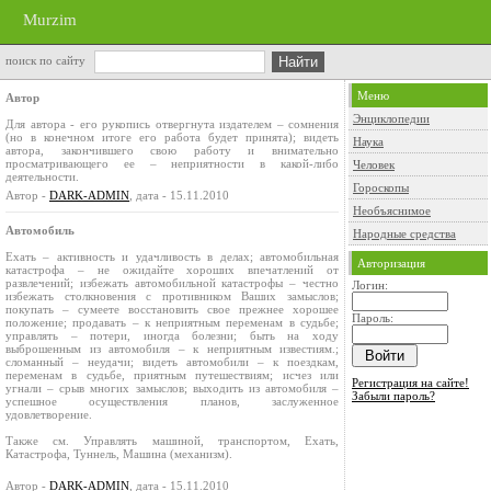
Murzim
поиск по сайту
Меню
Автор
Энциклопедии
Для автора - его рукопись отвергнута издателем – сомнения
(но в конечном итоге его работа будет принята); видеть
Наука
автора, закончившего свою работу и внимательно
просматривающего ее – неприятности в какой-либо
Человек
деятельности.
Гороскопы
Автор -
DARK-ADMIN
, дата - 15.11.2010
Необъяснимое
Автомобиль
Народные средства
Ехать – активность и удачливость в делах; автомобильная
Авторизация
катастрофа – не ожидайте хороших впечатлений от
развлечений; избежать автомобильной катастрофы – честно
Логин:
избежать столкновения с противником Ваших замыслов;
покупать – сумеете восстановить свое прежнее хорошее
Пароль:
положение; продавать – к неприятным переменам в судьбе;
управлять – потери, иногда болезни; быть на ходу
выброшенным из автомобиля – к неприятным известиям.;
сломанный – неудачи; видеть автомобили – к поездкам,
переменам в судьбе, приятным путешествиям; исчез или
Регистрация на сайте!
угнали – срыв многих замыслов; выходить из автомобиля –
Забыли пароль?
успешное осуществления планов, заслуженное
удовлетворение.
Также см. Управлять машиной, транспортом, Ехать,
Катастрофа, Туннель, Машина (механизм).
Автор -
DARK-ADMIN
, дата - 15.11.2010