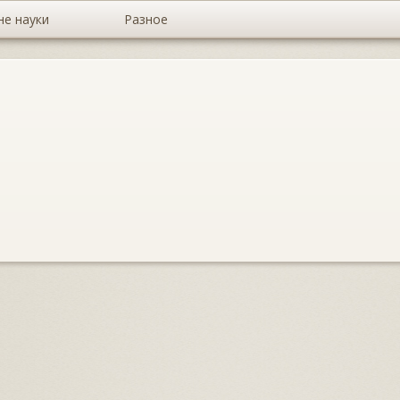
не науки
Разное