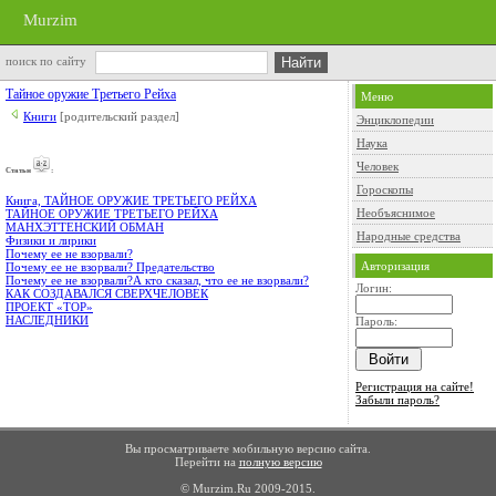
Murzim
поиск по сайту
Тайное оружие Третьего Рейха
Меню
Книги
[родительский раздел]
Энциклопедии
Наука
Человек
Cтатьи
:
Гороскопы
Книга, ТАЙНОЕ ОРУЖИЕ ТРЕТЬЕГО РЕЙХА
Необъяснимое
ТАЙНОЕ ОРУЖИЕ ТРЕТЬЕГО РЕЙХА
МАНХЭТТЕНСКИЙ ОБМАН
Народные средства
Физики и лирики
Почему ее не взорвали?
Авторизация
Почему ее не взорвали? Предательство
Почему ее не взорвали?А кто сказал, что ее не взорвали?
Логин:
КАК СОЗДАВАЛСЯ СВЕРХЧЕЛОВЕК
ПРОЕКТ «ТОР»
НАСЛЕДНИКИ
Пароль:
Регистрация на сайте!
Забыли пароль?
Вы просматриваете мобильную версию сайта.
Перейти на
полную версию
© Murzim.Ru 2009-2015.