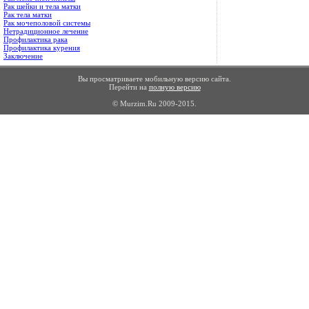
Рак шейки и тела матки
Рак тела матки
Рак мочеполовой системы
Нетрадиционное лечение
Профилактика рака
Профилактика курения
Заключение
Вы просматриваете мобильную версию сайта.
Перейти на
полную версию
© Murzim.Ru 2009-2015.