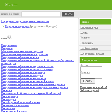
Murzim
поиск по сайту
Народные средства против онкологии
Меню
Народная медицина
[родительский раздел]
Энциклопедии
Наука
Человек
Cтатьи
:
Гороскопы
Предисловие
Необъяснимое
Введение
Механизм возникновения опухоли
Народные средства
Причины их возникновения и развития
Предраковые заболевания кожи
Авторизация
Предраковые заболевания слизистой оболочки губы, языка и
полости рта
Логин:
Предраковые заболевания гортани и глотки
Предраковые заболевания легких и плевры
Предраковые заболевания пищевода
Пароль:
Предраковые заболевания желудка
Предраковые заболевания кишечника
Предраковые заболевания молочной железы
Предраковые заболевания женских половых органов
Регистрация на сайте!
Предраковые заболевания мочевыделительных органов
Забыли пароль?
Рак кожи
Рак слизистой оболочки рта и красной каймы губ
Рак пищевода
Рак желудка
Рак ободочной и прямой кишки
Рак тонкого кишечника
Рак легкого
Рак молочной железы