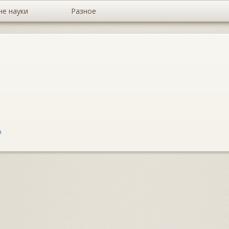
не науки
Разное
а