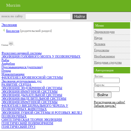
Murzim
поиск по сайту
Эволюция
Меню
Биология
[родительский раздел]
Энциклопедии
Наука
Человек
Cтатьи
:
Гороскопы
Филогенез нервной системы
Необъяснимое
ЭВОЛЮЦИЯ ГОЛОВНОГО МОЗГА У ПОЗВОНОЧНЫХ
Рыбы
Народные средства
Амфибии
Пресмыкающиеся (рептилии)
Авторизация
Птицы
Млекопитающие
Логин:
ФИЛОГЕНЕЗ КРОВЕНОСНОЙ СИСТЕМЫ
Эволюция артериальных дуг
РАЗВИТИЕ СЕРДЦА
Пароль:
ЭВОЛЮЦИЯ ЭНДОКРИННОЙ СИСТЕМЫ
ЭВОЛЮЦИЯ ИММУННОЙ СИСТЕМЫ
ЭВОЛЮЦИЯ ДЫХАТЕЛЬНОЙ СИСТЕМЫ
ЭВОЛЮЦИЯ ВЫДЕЛИТЕЛЬНОЙ СИСТЕМЫ
Регистрация на сайте!
ЭВОЛЮЦИЯ ИММУННОЙ СИСТЕМЫ
Забыли пароль?
ФИЛОГЕНЕЗ ВИСЦЕРИАЛЬНОГО ЧЕРЕПА У
ПОЗВОНОЧНЫХ ЖИВОТНЫХ
ЭВОЛЮЦИЯ ЗУБНОЙ СИСТЕМЫ И РОТОВЫХ ЖЕЛЕЗ
ПОЗВОНОЧНЫХ
СИНТЕТИЧЕСКАЯ ТЕОРИЯ ЭВОЛЮЦИИ
ГЕНЕТИЧЕСКИЙ ПОЛИМОРФИЗМ
ГЕНЕТИЧЕСКИЙ ГРУЗ