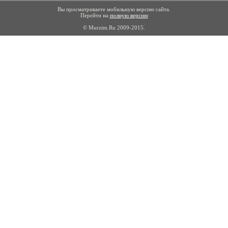
Вы просматриваете мобильную версию сайта.
Перейти на
полную версию
© Murzim.Ru 2009-2015.