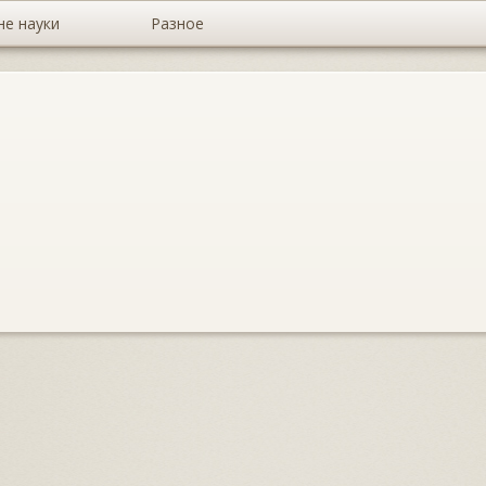
не науки
Разное