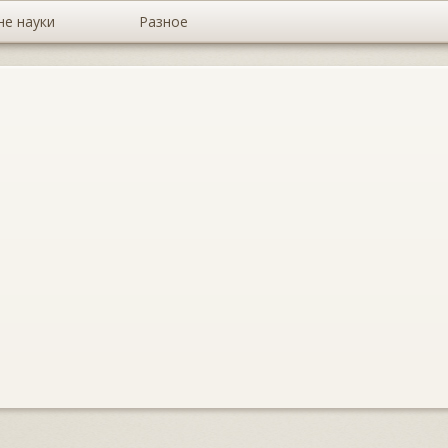
не науки
Разное