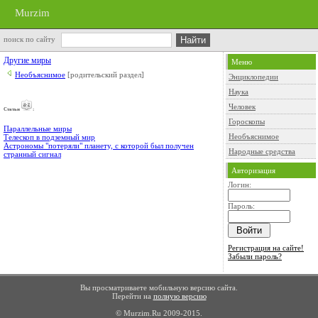
Murzim
поиск по сайту
Другие миры
Меню
Необъяснимое
[родительский раздел]
Энциклопедии
Наука
Человек
Cтатьи
:
Гороскопы
Параллельные миры
Необъяснимое
Телескоп в подземный мир
Астрономы "потеряли" планету, с которой был получен
Народные средства
странный сигнал
Авторизация
Логин:
Пароль:
Регистрация на сайте!
Забыли пароль?
Вы просматриваете мобильную версию сайта.
Перейти на
полную версию
© Murzim.Ru 2009-2015.