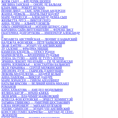
ЖОРЖ САНД — ФРЕДЕРИК ШОПЕН
ЭВЕЛИНА ГАНСКАЯ — ОНОРЕ ДЕ БАЛЬЗАК
КЛАРА ВИК — РОБЕРТ ШУМАН
ЙЕННИ ЛИНД — ГАНС ХРИСТИАН АНДЕРСЕН
ЖАННА ДЮВАЛЬ — ШАРЛЬ ПЬЕР БОДЛЕР
МАРИ ДЮПЛЕССИ — АЛЕКСАНДР ДЮМА-СЫН
ЖЮЛЬЕТТА ДРУЭ — ВИКТОР ГЮГО
АННА ДЕЗРИ — АЛЬФРЕД НОБЕЛЬ
ОЛЬГА СМИРНИЦКАЯ — ИОГАНН ШТРАУС-СЫН
КАРОЛИНА САЙН-ВИТГЕНШТЕЙН — ФЕРЕНЦ ЛИСТ
ЕКАТЕРИНА ДОЛГОРУКОВА — ИМПЕРАТОР АЛЕКСАНДР
II
ЕЛИЗАВЕТА АВСТРИЙСКАЯ — ЛЮДВИГ II БАВАРСКИЙ
НАДЕЖДА ФОН МЕКК — ПЁТР ЧАЙКОВСКИЙ
ЛИЛИ ЛЭНТРИ — ЭДУАРД VII АНГЛИЙСКИЙ
ЛУ САЛОМЕ — ФРИДРИХ НИЦШЕ
КАМИЛЛА КЛОДЕЛЬ — ОГЮСТ РОДЕН
МАРИЯ ВЕЧЕРА — КРОНПРИНЦ РУДОЛЬФ
ЛУИЗА ЛА ГУЛЮ — АНРИ ДЕ ТУЛУЗ-ЛОТРЕК
ЭРМИНА ЛЕКОНТ ДЮ НУАЙИ — ГИ ДЕ МОПАССАН
МИРРА ЛОХВИЦКАЯ — КОНСТАНТИН БАЛЬМОНТ
ЛЕСЯ УКРАИНКА — СЕРГЕЙ МЕРЖИНСКИЙ
ЭЛЕОНОРА ДУЗЕ — ГАБРИЭЛЬ Д'АННУНЦИО
ЛЮБОВЬ МЕНДЕЛЕЕВА — АНДРЕЙ БЕЛЫЙ
АННА ПАВЛОВА — ВИКТОР ДАНДРЕ
МАРИ ЛОРАНСЕН — ГИЙОМ АПОЛЛИНЕР
НАТАЛЬЯ БРАСОВА — ВЕЛИКИЙ КНЯЗЬ МИХАИЛ
РОМАНОВ
АННА АХМАТОВА — АМЕДЕО МОДИЛЬЯНИ
ФЕЛИЦА БАУЭР — ФРАНЦ КАФКА
ЛИЛЯ БРИК — ВЛАДИМИР МАЯКОВСКИЙ
АГНЕССА ФОН КУРОВСКИ — ЭРНЕСТ ХЕМИНГУЭЙ
ТАТЬЯНА ГЛИВЕНКО — ДМИТРИЙ ШОСТАКОВИЧ
ЕЛЕНА НЮРЕНБЕРГ — МИХАИЛ БУЛГАКОВ
УОЛЛИС СИМПСОН — ЭДУАРД VIII АНГЛИЙСКИЙ
КОНСУЭЛО ГОМЕС КАРРИЛЬО — АНТУАН ДЕ СЕНТ-
ЭКЗЮПЕРИ