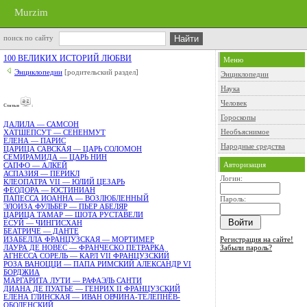
Murzim
поиск по сайту
100 ВЕЛИКИХ ИСТОРИЙ ЛЮБВИ
Меню
Энциклопедии
[родительский раздел]
Энциклопедии
Наука
Человек
Cтатьи
:
Гороскопы
ДАЛИЛА — САМСОН
Необъяснимое
ХАТШЕПСУТ — СЕНЕНМУТ
ЕЛЕНА — ПАРИС
Народные средства
ЦАРИЦА САВСКАЯ — ЦАРЬ СОЛОМОН
СЕМИРАМИДА — ЦАРЬ НИН
Авторизация
САПФО — АЛКЕЙ
АСПАЗИЯ — ПЕРИКЛ
Логин:
КЛЕОПАТРА VII — ЮЛИЙ ЦЕЗАРЬ
ФЕОДОРА — ЮСТИНИАН
ПАПЕССА ИОАННА — ВОЗЛЮБЛЕННЫЙ
Пароль:
ЭЛОИЗА ФУЛЬБЕР — ПЬЕР АБЕЛЯР
ЦАРИЦА ТАМАР — ШОТА РУСТАВЕЛИ
ЕСУЙ — ЧИНГИСХАН
БЕАТРИЧЕ — ДАНТЕ
Регистрация на сайте!
ИЗАБЕЛЛА ФРАНЦУЗСКАЯ — МОРТИМЕР
Забыли пароль?
ЛАУРА ДЕ НОВЕС — ФРАНЧЕСКО ПЕТРАРКА
АГНЕССА СОРЕЛЬ — КАРЛ VII ФРАНЦУЗСКИЙ
РОЗА ВАНОЦЦИ — ПАПА РИМСКИЙ АЛЕКСАНДР VI
БОРДЖИА
МАРГАРИТА ЛУТИ — РАФАЭЛЬ САНТИ
ДИАНА ДЕ ПУАТЬЕ — ГЕНРИХ II ФРАНЦУЗСКИЙ
ЕЛЕНА ГЛИНСКАЯ — ИВАН ОВЧИНА-ТЕЛЕПНЁВ-
ОБОЛЕНСКИЙ