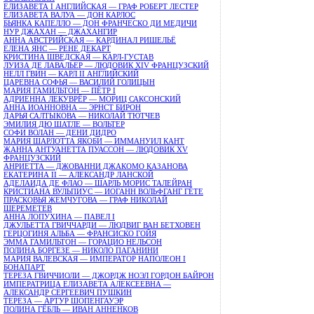
ЕЛИЗАВЕТА I АНГЛИЙСКАЯ — ГРАФ РОБЕРТ ЛЕСТЕР
ЕЛИЗАВЕТА ВАЛУА — ДОН КАРЛОС
БЬЯНКА КАПЕЛЛО — ДОН ФРАНЧЕСКО ДИ МЕДИЧИ
НУР ДЖАХАН — ДЖАХАНГИР
АННА АВСТРИЙСКАЯ — КАРДИНАЛ РИШЕЛЬЁ
ЕЛЕНА ЯНС — РЕНЕ ДЕКАРТ
КРИСТИНА ШВЕДСКАЯ — КАРЛ-ГУСТАВ
ЛУИЗА ДЕ ЛАВАЛЬЕР — ЛЮДОВИК XIV ФРАНЦУЗСКИЙ
НЕЛЛ ГВИН — КАРЛ II АНГЛИЙСКИЙ
ЦАРЕВНА СОФЬЯ — ВАСИЛИЙ ГОЛИЦЫН
МАРИЯ ГАМИЛЬТОН — ПЁТР I
АДРИЕННА ЛЕКУВРЁР — МОРИЦ САКСОНСКИЙ
АННА ИОАННОВНА — ЭРНСТ БИРОН
ДАРЬЯ САЛТЫКОВА — НИКОЛАЙ ТЮТЧЕВ
ЭМИЛИЯ ДЮ ШАТЛЕ — ВОЛЬТЕР
СОФИ ВОЛАН — ДЕНИ ДИДРО
МАРИЯ ШАРЛОТТА ЯКОБИ — ИММАНУИЛ КАНТ
ЖАННА АНТУАНЕТТА ПУАССОН — ЛЮДОВИК XV
ФРАНЦУЗСКИЙ
АНРИЕТТА — ДЖОВАННИ ДЖАКОМО КАЗАНОВА
ЕКАТЕРИНА II — АЛЕКСАНДР ЛАНСКОЙ
АДЕЛАИДА ДЕ ФЛАО — ШАРЛЬ МОРИС ТАЛЕЙРАН
КРИСТИАНА ВУЛЬПИУС — ИОГАНН ВОЛЬФГАНГ ГЁТЕ
ПРАСКОВЬЯ ЖЕМЧУГОВА — ГРАФ НИКОЛАЙ
ШЕРЕМЕТЕВ
АННА ЛОПУХИНА — ПАВЕЛ I
ДЖУЛЬЕТТА ГВИЧЧАРДИ — ЛЮДВИГ ВАН БЕТХОВЕН
ГЕРЦОГИНЯ АЛЬБА — ФРАНСИСКО ГОЙЯ
ЭММА ГАМИЛЬТОН — ГОРАЦИО НЕЛЬСОН
ПОЛИНА БОРГЕЗЕ — НИКОЛО ПАГАНИНИ
МАРИЯ ВАЛЕВСКАЯ — ИМПЕРАТОР НАПОЛЕОН I
БОНАПАРТ
ТЕРЕЗА ГВИЧЧИОЛИ — ДЖОРДЖ НОЭЛ ГОРДОН БАЙРОН
ИМПЕРАТРИЦА ЕЛИЗАВЕТА АЛЕКСЕЕВНА —
АЛЕКСАНДР СЕРГЕЕВИЧ ПУШКИН
ТЕРЕЗА — АРТУР ШОПЕНГАУЭР
ПОЛИНА ГЁБЛЬ — ИВАН АННЕНКОВ