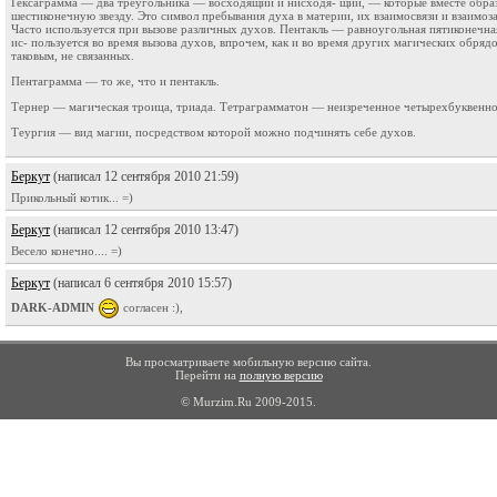
Гексаграмма — два треугольника — восходящий и нисходя- щий, — которые вместе обра
шестиконечную звезду. Это символ пребывания духа в материи, их взаимосвязи и взаимоз
Часто используется при вызове различных духов. Пентакль — равноугольная пятиконечная
ис- пользуется во время вызова духов, впрочем, как и во время других магических обрядо
таковым, не связанных.
Пентаграмма — то же, что и пентакль.
Тернер — магическая троица, триада. Тетраграмматон — неизреченное четырехбуквенно
Теургия — вид магии, посредством которой можно подчинять себе духов.
Беркут
(написал 12 сентября 2010 21:59)
Прикольный котик... =)
Беркут
(написал 12 сентября 2010 13:47)
Весело конечно.... =)
Беркут
(написал 6 сентября 2010 15:57)
DARK-ADMIN
согласен :),
Вы просматриваете мобильную версию сайта.
Перейти на
полную версию
© Murzim.Ru 2009-2015.