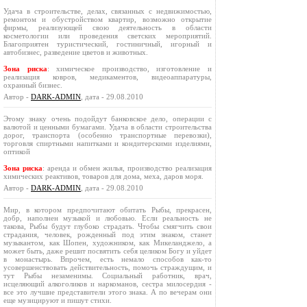
Удача в строительстве, делах, связанных с недвижимостью,
ремонтом и обустройством квартир, возможно открытие
фирмы, реализующей свою деятельность в области
косметологии или проведения светских мероприятий.
Благоприятен туристический, гостиничный, игорный и
автобизнес, разведение цветов и животных.
Зона риска
: химическое производство, изготовление и
реализация ковров, медикаментов, видеоаппаратуры,
охранный бизнес.
Автор -
DARK-ADMIN
, дата - 29.08.2010
Этому знаку очень подойдут банковское дело, операции с
валютой и ценными бумагами. Удача в области строительства
дорог, транспорта (особенно транспортные перевозки),
торговля спиртными напитками и кондитерскими изделиями,
оптикой
Зона риска
: аренда и обмен жилья, производство реализация
химических реактивов, товаров для дома, меха, даров моря.
Автор -
DARK-ADMIN
, дата - 29.08.2010
Мир, в котором предпочитают обитать Рыбы, прекрасен,
добр, наполнен музыкой и любовью. Если реальность не
такова, Рыбы будут глубоко страдать. Чтобы смягчить свои
страдания, человек, рожденный под этим знаком, станет
музыкантом, как Шопен, художником, как Микеланджело, а
может быть, даже решит посвятить себя целиком Богу и уйдет
в монастырь. Впрочем, есть немало способов как-то
усовершенствовать действительность, помочь страждущим, и
тут Рыбы незаменимы. Социальный работник, врач,
исцеляющий алкоголиков и наркоманов, сестра милосердия -
все это лучшие представители этого знака. А по вечерам они
еще музицируют и пишут стихи.