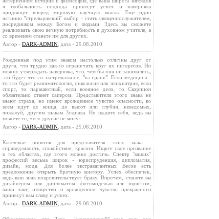
нетерпением история и философия, где ваша широта взглядов
и глобальность подхода принесут успех и наверняка
продвинут вперед мировую научную мысль. Еще один
истинно "стрельцовский" выбор - стать священнослужителем,
посредником между Богом и людьми. Здесь вы сможете
реализовать свою вечную потребность в духовном учителе, а
со временем станете им для других.
Автор -
DARK-ADMIN
, дата - 29.08.2010
Рожденные под этим знаком настолько отличны друг от
друга, что трудно как-то ограничить круг их интересов. Но
можно утверждать наверняка, что, чем бы они ни занимались,
это будет что-то экстремальное, "на грани". Если медицина -
то это будет реаниматология, онкология или психиатрия, если
спорт, то парашютный, если военное дело, то Скорпион
обязательно станет сапером. Представители этого знака не
знают страха, но имеют врожденное чувство опасности, во
всем идут до конца, до высот или глубин, неведомых,
пожалуй, другим знакам Зодиака. Не щадите себя, ведь вы
можете то, чего другие не могут.
Автор -
DARK-ADMIN
, дата - 29.08.2010
Ключевые понятия для представителя этого знака -
справедливость, спокойствие, красота. Ищите свое призвание
в тех областях, где этого можно достичь. Спектр "ваших"
профессий весьма широк - юриспруденция, дипломатия,
дизайн, мода. Для более экстравагантных Весов есть
предложение открыть брачную контору. Успех обеспечен,
ведь ваш знак покровительствует браку. Впрочем, станете вы
дизайнером или дипломатом, фотомоделью или юристом,
ваши такт, изящество и врожденное чувство прекрасного
принесут вам славу и успех.
Автор -
DARK-ADMIN
, дата - 29.08.2010