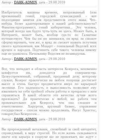
Автор -
DARK-ADMIN
, дата - 29.08.2010
Изобретатель машины времени, непризнанный (или
признанный) гений, городской сумасшедший - вот
подходящие занятия для представителя этого знака. Что-
нибудь более адаптированное к нашей действительности?
Фанатик-программист, гений кибернетики... Это человек,
который всегда как будто чуть-чуть не здесь. Может быть, в
Интернете, может быть, вообще где-то по Галактике
путешествует. Чем бы он ни занимался, он вряд ли сможет
сформулировать, чем же, и вряд ли сможет назвать источник
своего вдохновения, как Моцарт - гениальный Водолей всех
времен и народов. Подчинить себе такого человека никому
еще не удавалось. Начальнику Водолея не позавидуешь.
Автор -
DARK-ADMIN
, дата - 29.08.2010
Все, что попадает в область интересов Козерога, неизменно
шлифуется им, доводится до совершенства.
Целеустремленный, собранный, преданный делу, которому
служит, Козерог практически на любом поприще достигает
высот и очень быстро продвигается вверх по карьерной
лестнице. Его надежность и выносливость позволяют ему
взваливать на себя тройной объем работы и прекрасно с ним
справляться. В какой области эти качества лучше всего
приложить? Да практически в любой, но работа тем
привлекательнее для Козерога, чем она сложнее и
ответственнее. Хирургия, крупный бизнес, управление
государством - список можно продолжать. Иисус Христос,
говорят,был Козерогом...
Автор -
DARK-ADMIN
, дата - 29.08.2010
Вы прирожденный начальник, спокойный за свой авторитет,
справедливый, в меру строгий. Но если жизнь складывается
иначе или карьера в социуме вас не привлекает, вас ждут с