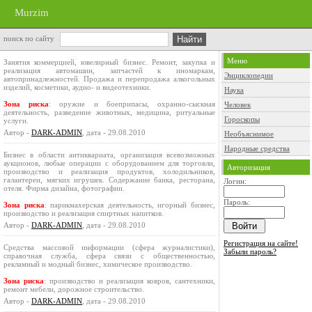
Murzim
поиск по сайту
Меню
Занятия коммерцией, ювелирный бизнес. Ремонт, закупка и
реализация автомашин, запчастей к иномаркам,
Энциклопедии
автопринадлежностей. Продажа и перепродажа алкогольных
изделий, косметики, аудио- и видеотехники.
Наука
Зона риска
: оружие и боеприпасы, охранно-сыскная
Человек
деятельность, разведение животных, медицина, ритуальные
Гороскопы
услуги.
Автор -
DARK-ADMIN
, дата - 29.08.2010
Необъяснимое
Народные средства
Бизнес в области антиквариата, организация всевозможных
аукционов, любые операции с оборудованием для торговли,
Авторизация
производство и реализация продуктов, холодильников,
галантереи, мягких игрушек. Содержание банка, ресторана,
Логин:
отеля. Фирма дизайна, фотографии.
Пароль:
Зона риска
: парикмахерская деятельность, игорный бизнес,
производство и реализация спиртных напитков.
Автор -
DARK-ADMIN
, дата - 29.08.2010
Регистрация на сайте!
Средства массовой информации (сфера журналистики),
Забыли пароль?
справочная служба, сфера связи с общественностью,
рекламный и модный бизнес, химическое производство.
Зона риска
: производство и реализация ковров, сантехники,
ремонт мебели, дорожное строительство.
Автор -
DARK-ADMIN
, дата - 29.08.2010