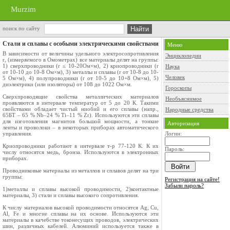
Murzim
поиск по сайту
Стали и сплавы с особыми электрическими свойствами
Меню
В зависимости от величины удельного электросопротивления
Энциклопедии
r, (измеряемого в Омометрах) все материалы делят на группы:
1) сверхпроводники (r ≤ 10-20Ом×м), 2) криопроводники (r
Наука
от 10-10 до 10-8 Ом×м), 3) металлы и сплавы (r от 10-8 до 10-
Человек
5 Ом×м), 4) полупроводники (r от 10-5 до 10+8 Ом×м), 5)
диэлектрики (или изоляторы) от 108 до 1022 Ом×м.
Гороскопы
Сверхпроводящие свойства металлических материалов
Необъяснимое
проявляются в интервале температур от 5 до 20 К. Такими
свойствами обладает чистый ниобий и его сплавы (напр.,
Народные средства
65БТ – 65 % Nb–24 % Ti–11 % Zr). Используются эти сплавы
для изготовления магнитов большой мощности, а тонкие
Авторизация
ленты и проволоки – в некоторых приборах автоматического
управления.
Логин:
Криопроводники работают в интервале т-р 77-120 К. К их
Пароль:
числу относятся медь, бронза. Используются в электронных
приборах.
Проводниковые материалы из металлов и сплавов делят на три
группы:
Регистрация на сайте!
Забыли пароль?
1)металлы и сплавы высокой проводимости, 2)контактные
материалы, 3) стали и сплавы высокого сопротивления.
К числу материалов высокой проводимости относятся Ag, Cu,
Al, Fe и многие сплавы на их основе. Используются эти
материалы в каче6стве токонесущих проводов, электрических
шин, различных кабелей. Алюминий используется также в