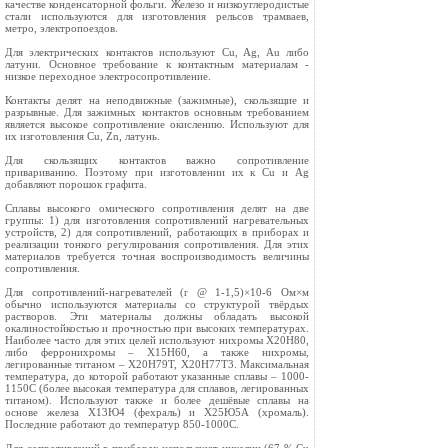
качестве конденсаторной фольги. Железо и низкоуглеродистые
стали используются для изготовления рельсов трамваев,
метро, электропоездов.
Для электрических контактов используют Cu, Ag, Au либо
латуни. Основное требование к контактным материалам -
низкое переходное электросопротивление.
Контакты делят на неподвижные (зажимные), скользящие и
разрывные. Для зажимных контактов основным требованием
является высокое сопротивление окислению. Используют для
их изготовления Cu, Zn, латунь.
Для скользящих контактов важно сопротивление
привариванию. Поэтому при изготовлении их к Cu и Ag
добавляют порошок графита.
Сплавы высокого омического сопротивления делят на две
группы: 1) для изготовления сопротивлений нагревательных
устройств, 2) для сопротивлений, работающих в приборах и
реализации тонкого регулирования сопротивления. Для этих
материалов требуется точная воспроизводимость величины
сопротивления.
Для сопротивлений-нагревателей (r @ 1-1,5)×10-6 Ом×м
обычно используются материалы со структурой твёрдых
растворов. Эти материалы должны обладать высокой
окалиностойкостью и прочностью при высоких температурах.
Наиболее часто для этих целей используют нихромы Х20Н80,
либо ферронихромы – Х15Н60, а также нихромы,
легированные титаном – Х20Н79Т, Х20Н77Т3. Максимальная
температура, до которой работают указанные сплавы – 1000-
1150C (более высокая температура для сплавов, легированных
титаном). Используют также и более дешёвые сплавы на
основе железа Х13Ю4 (фехраль) и Х25Ю5А (хромаль).
Последние работают до температур 850-1000C.