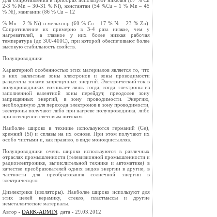
Для сопротивлений в приборах используют никелин (67 % Cu
2-3 % Mn – 30-31 % Ni), константан (54 %Cu – 1 % Mn – 45
% Ni), манганин (86 % Cu – 12
% Mn – 2 % Ni) и мельхиор (60 % Cu – 17 % Ni – 23 % Zn).
Сопротивление их примерно в 3-4 раза низкое, чем у
нагревателей, а главное у них более низкая рабочая
температура (до 300-400C), при которой обеспечивают более
высокую стабильность свойств.
Полупроводники
Характерной особенностью этих материалов является то, что
в них валентные зоны электронов и зоны проводимости
разделены зонами запрещенных энергий. Электрический ток в
полупроводниках возникает лишь тогда, когда электроны из
заполненной валентной зоны перейдут, преодолев зону
запрещенных энергий, в зону проводимости. Энергию,
необходимую для перехода электронов в зону проводимости,
электроны получают либо при нагреве полупроводника, либо
при освещении световым потоком.
Наиболее широко в технике используются германий (Ge),
кремний (Si) и сплавы на их основе. При этом получают их
особо чистыми и, как правило, в виде монокристаллов.
Полупроводники очень широко используются в различных
отраслях промышленности (телевизионной промышленности и
радиоэлектронике, вычислительной технике и автоматике) в
качестве преобразователей одних видов энергии в другие, в
частности для преобразования солнечной энергии в
электрическую.
Диэлектрики (изоляторы). Наиболее широко используют для
этих целей керамику, стекло, пластмассы и другие
неметаллические материалы.
Автор -
DARK-ADMIN
, дата - 29.03.2012