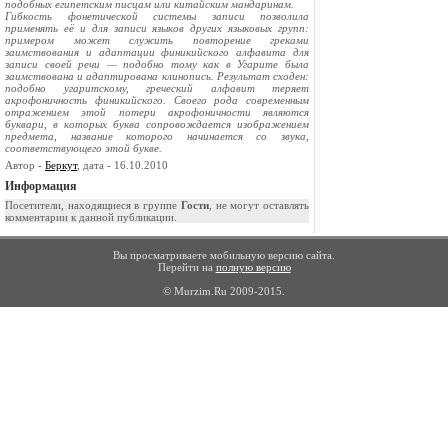
подобных египетским писцам или китайским мандаринам.
Гибкость фонетической системы записи позволила
применять её и для записи языков других языковых групп:
примером может служить повторение греками
заимствования и адаптации финикийского алфавита для
записи своей речи — подобно тому как в Угарите была
заимствована и адаптирована клинопись. Результат сходен:
подобно угаритскому, греческий алфавит теряет
акрофоничность финикийского. Своего рода современным
отражением этой потери акрофоничности являются
буквари, в которых буква сопровождается изображением
предмета, название которого начинается со звука,
соответствующего этой букве.
Автор -
Беркут
, дата - 16.10.2010
Информация
Посетители, находящиеся в группе
Гости
, не могут оставлять
комментарии к данной публикации.
Вы просматриваете мобильную версию сайта.
Перейти на
полную версию
© Murzim.Ru 2009-2015.