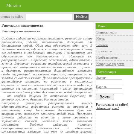
Murzim
поиск по сайту
Революция письменности
Меню
Революция письменности
Энциклопедии
Создание алфавита произвело настоящую революцию в мире
Наука
письменности, сделав письменность доступной для
Человек
большинства людей. Один знак обозначает один звук. В
первоначальном акрофоническом варианте алфавит к тому
Гороскопы
же содержал и «подсказки» пишущему и читающему, что
обуславливает его мнемоничность и облегчает его
Необъяснимое
распространение - в пределах, естественно, одной языковой
группы. Вероятно, сочетание акрофонической мнемоники с
Народные средства
простотой начертания и малым числом символов и привело
к быстрому распространению финикийского алфавита
Авторизация
среди территорий, населённых народами, говорившими на
западно семитских языках. Дополнительным преимуществом
Логин:
финикийского алфавита по сравнению с угаритским
алфавитом была его независимость от носителя надписи, в
Пароль:
отличие от клинописи, привязанной к глине, финикийская
письменность была удобна для записи на любой поверхности
— от вощёных дощечек до остраконов (черепков), на
которых зачастую делались бытовые записи.
Следующим фактором распространения явилась
Регистрация на сайте!
адаптируемость: алфавитная система не привязана к
Забыли пароль?
конкретному языку. Несколькими десятками букв она
теоретически позволяет записать любой язык. Простота
изучения алфавита не идет ни в какое сравнение с
заучиванием, скажем, нескольких тысяч китайских
иероглифов. Введение алфавита позволило
демократизировать письменность. В обществах,
использовавших алфавит, мы уже не находим классов,