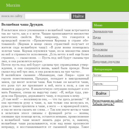
Murzim
поиск по сайту
Волшебная чаша Друидов.
Меню
В кельтском эпосе упоминания о волшебной чаше встре­чаются
Энциклопедии
так же часто, как и о котле. Чашам приписывается множество
магических свойств. Вот, например, что говорится в
Наука
ирландской повести «Приключения Кормака в стране обе­
Человек
тованной» (Кормак в конце своих странствий получает от
жителя сида волшебную чашу): «В руке воина помещалась
Гороскопы
золотая чаша. Кормак изумлял­ся чаше, из-за множества ликов
на ней и странности исполне­ния. „Есть нечто в ней еще более
Необъяснимое
странное, — сказал воин. — Пусть под ней будут сказаны три
лжи, и она расколется натрое.
Народные средства
Потом пусть под ней будут сделаны три справедливых утвер­
ждения, и она соединится вновь, какой была прежде. Воин
Авторизация
сказал под ней три лжи, и она раскололась на три части».
В валлийском сказании «Манавидан, сын Ллира» один из
Логин:
героев повествования, Придери, попадает в заколдован­ный
замок, где висит золотая чаша. Как только он касается чаши,
Пароль:
его руки тут же прилипают к ней, ноги к полу, а сам он
лишается дара речи. В аналогичную ситуацию попадает и его
мать Рианнон, спеша на выручку сыну: «И, войдя туда, уви­
дела она Придери, державшего чашу, и подошла к нему.
„О сын мой! — воскликнула она, — что ты здесь делаешь? “ И
Регистрация на сайте!
она протянула руку к чаше, и, как только она коснулась ее,
Забыли пароль?
рука ее также прилипла к чаше, а ноги — к мраморной плите,
и ока не могла сказать ни слова...» Так или иначе котлы и чаши
в кельтском эпосе связаны с функцией речи — воины,
ожившие при помощи котла, остаются немыми, прикосновение
к волшебной чаше может лишить дара речи, и, наконец,
волшебные чаши раскалыва­ются, если над ними произносят
неправду, и восстанавлива­ются от сказанной правды. Такое