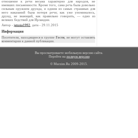
отношение к речи весьма характерно для народов, не
имевших письменности. Кроме того, сама речь была довольно
сильным оружием друида, и одним из самых страшных для
него наказаний была потеря речи; как уже упоминалось,
друид, не знающий, как пра­вильно говорить, — одно из
великих бедствий для Ирландии.
Автор -
jatusia1992
, дата - 29.11.2015
Информация
Посетители, находящиеся в группе
Гости
, не могут оставлять
комментарии к данной публикации.
Вы просматриваете мобильную версию сайта.
Перейти на
полную версию
© Murzim.Ru 2009-2015.