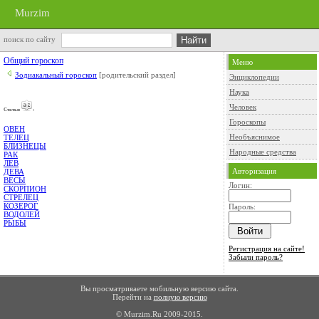
Murzim
поиск по сайту
Общий гороскоп
Меню
Зодиакальный гороскоп
[родительский раздел]
Энциклопедии
Наука
Человек
Cтатьи
:
Гороскопы
ОВЕН
Необъяснимое
ТЕЛЕЦ
БЛИЗНЕЦЫ
Народные средства
РАК
ЛЕВ
Авторизация
ДЕВА
ВЕСЫ
Логин:
СКОРПИОН
СТРЕЛЕЦ
КОЗЕРОГ
Пароль:
ВОДОЛЕЙ
РЫБЫ
Регистрация на сайте!
Забыли пароль?
Вы просматриваете мобильную версию сайта.
Перейти на
полную версию
© Murzim.Ru 2009-2015.