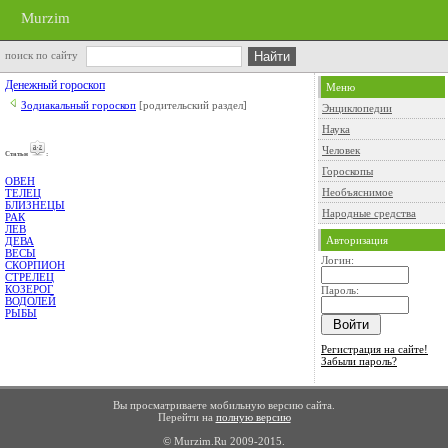
Murzim
поиск по сайту
Денежный гороскоп
Меню
Зодиакальный гороскоп
[родительский раздел]
Энциклопедии
Наука
Человек
Cтатьи
:
Гороскопы
ОВЕН
Необъяснимое
ТЕЛЕЦ
БЛИЗНЕЦЫ
Народные средства
РАК
ЛЕВ
Авторизация
ДЕВА
ВЕСЫ
Логин:
СКОРПИОН
СТРЕЛЕЦ
КОЗЕРОГ
Пароль:
ВОДОЛЕЙ
РЫБЫ
Регистрация на сайте!
Забыли пароль?
Вы просматриваете мобильную версию сайта.
Перейти на
полную версию
© Murzim.Ru 2009-2015.