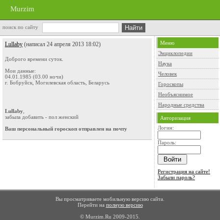
Murzim
поиск по сайту
Меню
Lullaby
(написал 24 апреля 2013 18:02)
Энциклопедии
Доброго времени суток.
Наука
Мои данные:
Человек
04.01.1985 (03.00 ночи)
г. Бобруйск, Могилевская область, Беларусь
Гороскопы
Необъяснимое
Народные средства
Lullaby
,
забыла добавить - пол женский
Авторизация
Логин:
Ваш персональный гороскоп отправлен на почту
Пароль:
Регистрация на сайте!
Забыли пароль?
Вы просматриваете мобильную версию сайта.
Перейти на
полную версию
© Murzim.Ru 2009-2015.